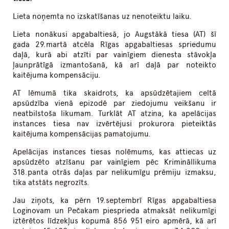
Lieta noņemta no izskatīšanas uz nenoteiktu laiku.
Lieta nonākusi apgabaltiesā, jo Augstākā tiesa (AT) šī
gada 29.martā atcēla Rīgas apgabaltiesas spriedumu
daļā, kurā abi atzīti par vainīgiem dienesta stāvokļa
ļaunprātīgā izmantošanā, kā arī daļā par noteikto
kaitējuma kompensāciju.
AT lēmumā tika skaidrots, ka apsūdzētajiem celtā
apsūdzība vienā epizodē par ziedojumu veikšanu ir
neatbilstoša likumam. Turklāt AT atzina, ka apelācijas
instances tiesa nav izvērtējusi prokurora pieteiktās
kaitējuma kompensācijas pamatojumu.
Apelācijas instances tiesas nolēmums, kas attiecas uz
apsūdzēto atzīšanu par vainīgiem pēc Krimināllikuma
318.panta otrās daļas par nelikumīgu prēmiju izmaksu,
tika atstāts negrozīts.
Jau ziņots, ka pērn 19.septembrī Rīgas apgabaltiesa
Loginovam un Pečakam piesprieda atmaksāt nelikumīgi
iztērētos līdzekļus kopumā 856 951 eiro apmērā, kā arī