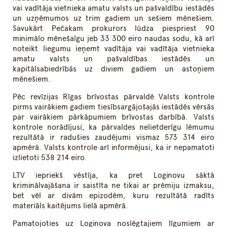
vai vadītāja vietnieka amatu valsts un pašvaldību iestādēs
un uzņēmumos uz trim gadiem un sešiem mēnešiem.
Savukārt Pečakam prokurors lūdza piespriest 90
minimālo mēnešalgu jeb 33 300 eiro naudas sodu, kā arī
noteikt liegumu ieņemt vadītāja vai vadītāja vietnieka
amatu valsts un pašvaldības iestādēs un
kapitālsabiedrībās uz diviem gadiem un astoņiem
mēnešiem.
Pēc revīzijas Rīgas brīvostas pārvaldē Valsts kontrole
pirms vairākiem gadiem tiesībsargājošajās iestādēs vērsās
par vairākiem pārkāpumiem brīvostas darbībā. Valsts
kontrole norādījusi, ka pārvaldes nelietderīgu lēmumu
rezultātā ir radušies zaudējumi vismaz 573 314 eiro
apmērā. Valsts kontrole arī informējusi, ka ir nepamatoti
izlietoti 538 214 eiro.
LTV iepriekš vēstīja, ka pret Loginovu sāktā
kriminālvajāšana ir saistīta ne tikai ar prēmiju izmaksu,
bet vēl ar divām epizodēm, kuru rezultātā radīts
materiāls kaitējums lielā apmērā.
Pamatojoties uz Loginova noslēgtajiem līgumiem ar