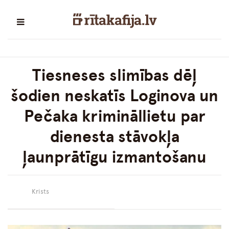
Tiesneses slimības dēļ
šodien neskatīs Loginova un
Pečaka krimināllietu par
dienesta stāvokļa
ļaunprātīgu izmantošanu
Krists