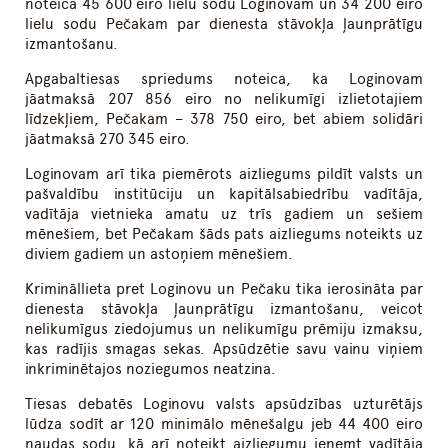
noteica 45 600 eiro lielu sodu Loginovam un 34 200 eiro
lielu sodu Pečakam par dienesta stāvokļa ļaunprātīgu
izmantošanu.
Apgabaltiesas spriedums noteica, ka Loginovam
jāatmaksā 207 856 eiro no nelikumīgi izlietotajiem
līdzekļiem, Pečakam – 378 750 eiro, bet abiem solidāri
jāatmaksā 270 345 eiro.
Loginovam arī tika piemērots aizliegums pildīt valsts un
pašvaldību institūciju un kapitālsabiedrību vadītāja,
vadītāja vietnieka amatu uz trīs gadiem un sešiem
mēnešiem, bet Pečakam šāds pats aizliegums noteikts uz
diviem gadiem un astoņiem mēnešiem.
Krimināllieta pret Loginovu un Pečaku tika ierosināta par
dienesta stāvokļa ļaunprātīgu izmantošanu, veicot
nelikumīgus ziedojumus un nelikumīgu prēmiju izmaksu,
kas radījis smagas sekas. Apsūdzētie savu vainu viņiem
inkriminētajos noziegumos neatzina.
Tiesas debatēs Loginovu valsts apsūdzības uzturētājs
lūdza sodīt ar 120 minimālo mēnešalgu jeb 44 400 eiro
naudas sodu, kā arī noteikt aizliegumu ieņemt vadītāja