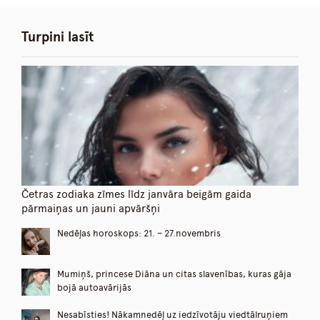
Turpini lasīt
Četras zodiaka zīmes līdz janvāra beigām gaida
pārmaiņas un jauni apvāršņi
Nedēļas horoskops: 21. – 27.novembris
Mumiņš, princese Diāna un citas slavenības, kuras gāja
bojā autoavārijās
Nesabīsties! Nākamnedēļ uz iedzīvotāju viedtālruņiem