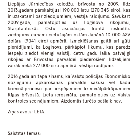
Liepājas Jūrniecības koledžu, brīvosta no 2009. līdz
2013.gadam pārskaitījusi 190 000 latu (270 345 eiro), kas
ir uzskatāmi par ziedojumiem, vēstīja raidījums. Savukārt
2009.gadā, pamatojoties uz Loginova rīkojumu,
Starptautiskās Ostu asociācijas kontā ieskaitīts
ziedojums cunami cietušajām ostām Japānā 10 000 ASV
dolāru (9041 eiro) apmērā. Izmeklēšanas gaitā arī gūti
pierādījumi, ka Loginovs, pārkāpjot likumu, kas paredz
iespēju ziedot vienīgi valstij, četru gadu laikā patvaļīgi
rīkojies ar Brīvostas pārvaldei piederošiem līdzekļiem
vairāk nekā 277 000 eiro apmērā, vēstīja raidījums.
2016.gadā arī tapa zināms, ka Valsts policijas Ekonomisko
noziegumu apkarošanas pārvalde sākusi vēl kādu
kriminālprocesu par iespējamiem kriminālpārkāpumiem
Rīgas brīvostā. Lieta ierosināta, pamatojoties uz Valsts
kontroles secinājumiem. Aizdomās turēto pašlaik nav.
Ziņas avots: LETA.
Saistītās tēmas: