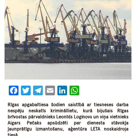
Facebook
Twitter
Telegram
Email
LinkedIn
WhatsApp
Rīgas apgabaltiesa šodien saistībā ar tiesneses darba
nespēju neskatīs krimināllietu, kurā bijušais Rīgas
brīvostas pārvaldnieks Leonīds Loginovs un viņa vietnieks
Aigars Pečaks apsūdzēti par dienesta stāvokļa
ļaunprātīgu izmantošanu, aģentūra LETA noskaidroja
tiesā.