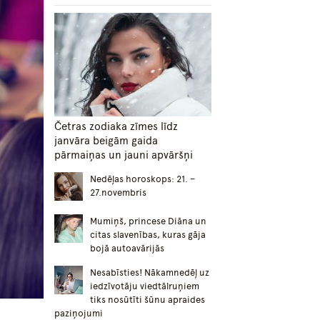
Četras zodiaka zīmes līdz
janvāra beigām gaida
pārmaiņas un jauni apvāršņi
Nedēļas horoskops: 21. –
27.novembris
Mumiņš, princese Diāna un
citas slavenības, kuras gāja
bojā autoavārijās
Nesabīsties! Nākamnedēļ uz
iedzīvotāju viedtālruņiem
tiks nosūtīti šūnu apraides
paziņojumi