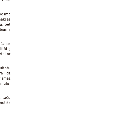
 vēlas
 posmā
maksas
u, bet
sējuma
ošanas
itāte,
ētai ar
ultātu
a līdz
vismaz
rmulu,
, taču
 netiks