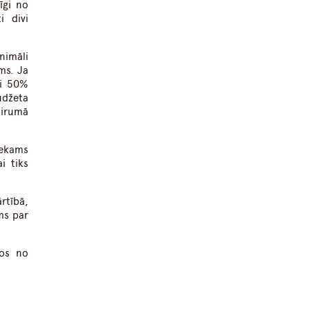
īgi no
i divi
nimāli
ums. Ja
ai 50%
udžeta
airumā
tiekams
i tiks
rtībā,
ms par
ros no