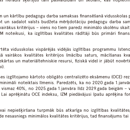
kas neradīs šķēršļus tām pašvaldībām un skolām, kas nopietni
iem un kārtību pedagogu darba samaksas finansēšanā vidusskolas
not un sadalot valsts budžeta mērķdotāciju pedagogu darba sa
vairākus kritērijus – viens no tiem paredz minimālo skolēnu skait
IZM noteikusi, ka izglītības kvalitātes rādītāji būs primāri finan
vērtēta vidusskolas vispārējās vidējās izglītības programmu īsten
jā vairākos kvalitātes kritērijos (mācību saturs, mācīšanas kval
kārtas un materiāltehniskie resursi, fiziskā vide) ir jābūt novērt
i).
es izglītojamo kārtoto obligāto centralizēto eksāmenu (OCE) rez
minimāli noteiktais līmenis. Paredzēts, ka no 2020.gada 1.janvār
vismaz 40%, no 2025.gada 1.janvāra līdz 2029.gada beigām – 
ai aprēķinātu OCE indeksu, IZM piedāvājusi īpašu aprēķina fo
vai nepiešķiršana turpmāk būs atkarīga no izglītības kvalitātes
tāde nesasniegs minimālos kvalitātes kritērijus, tad finansējums tai