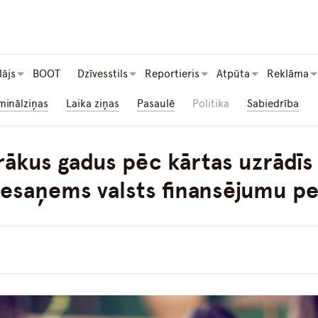
lājs
BOOT
Dzīvesstils
Reportieris
Atpūta
Reklāma
minālziņas
Laika ziņas
Pasaulē
Politika
Sabiedrība
rākus gadus pēc kārtas uzrādīs 
 nesaņems valsts finansējumu 