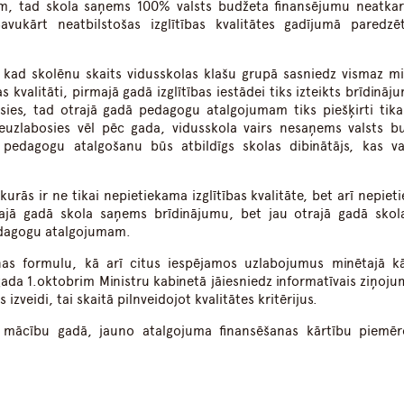
rijiem, tad skola saņems 100% valsts budžeta finansējumu neatkar
vukārt neatbilstošas izglītības kvalitātes gadījumā paredzēt
, kad skolēnu skaits vidusskolas klašu grupā sasniedz vismaz mi
s kvalitāti, pirmajā gadā izglītības iestādei tiks izteikts brīdināj
bosies, tad otrajā gadā pedagogu atalgojumam tiks piešķirti tik
neuzlabosies vēl pēc gada, vidusskola vairs nesaņems valsts b
edagogu atalgošanu būs atbildīgs skolas dibinātājs, kas v
kurās ir ne tikai nepietiekama izglītības kvalitāte, bet arī nepie
majā gadā skola saņems brīdinājumu, bet jau otrajā gadā skola
edagogu atalgojumam.
nas formulu, kā arī citus iespējamos uzlabojumus minētajā kā
gada 1.oktobrim Ministru kabinetā jāiesniedz informatīvais ziņoju
izveidi, tai skaitā pilnveidojot kvalitātes kritērijus.
ā mācību gadā, jauno atalgojuma finansēšanas kārtību piemē