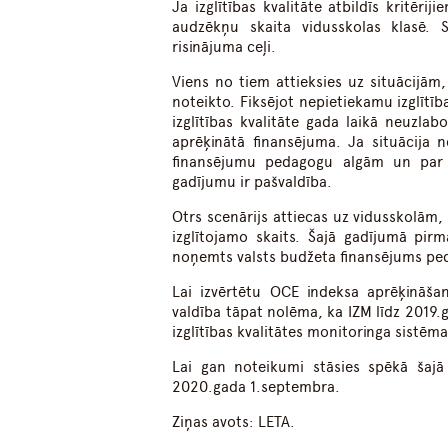
Ja izglītības kvalitāte atbildīs kritē
audzēkņu skaita vidusskolas klasē. Sa
risinājuma ceļi.
Viens no tiem attieksies uz situācijām
noteikto. Fiksējot nepietiekamu izglītība
izglītības kvalitāte gada laikā neuzla
aprēķinātā finansējuma. Ja situācija 
finansējumu pedagogu algām un par p
gadījumu ir pašvaldība.
Otrs scenārijs attiecas uz vidusskolām, 
izglītojamo skaits. Šajā gadījumā pir
noņemts valsts budžeta finansējums p
Lai izvērtētu OCE indeksa aprēķināša
valdība tāpat nolēma, ka IZM līdz 2019.
izglītības kvalitātes monitoringa sistēmas 
Lai gan noteikumi stāsies spēkā šaj
2020.gada 1.septembra.
Ziņas avots: LETA.