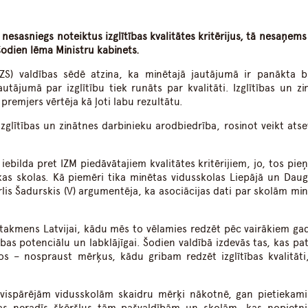
dIn
atsApp
nesasniegs noteiktus izglītības kvalitātes kritērijus, tā nesaņems
dien lēma Ministru kabinets.
ZZS) valdības sēdē atzina, ka minētajā jautājumā ir panākta b
tājumā par izglītību tiek runāts par kvalitāti. Izglītības un zi
premjers vērtēja kā ļoti labu rezultātu.
zglītības un zinātnes darbinieku arodbiedrība, rosinot veikt atse
a iebilda pret IZM piedāvātajiem kvalitātes kritērijiem, jo, tos pi
šķas skolas. Kā piemēri tika minētas vidusskolas Liepājā un Dauga
rlis Šadurskis (V) argumentēja, ka asociācijas dati par skolām min
matakmens Latvijai, kādu mēs to vēlamies redzēt pēc vairākiem ga
īstības potenciālu un labklājīgai. Šodien valdībā izdevās tas, kas pa
os – nospraust mērķus, kādu gribam redzēt izglītības kvalitāti
d vispārējām vidusskolām skaidru mērķi nākotnē, gan pietiekami