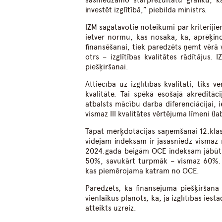
sasniedzamo starprezultātu grafiku, 
investēt izglītībā,” piebilda ministrs.
IZM sagatavotie noteikumi par kritērij
ietver normu, kas nosaka, ka, aprēķi
finansēšanai, tiek paredzēts ņemt vērā 
otrs – izglītības kvalitātes rādītājus. 
piešķiršanai.
Attiecībā uz izglītības kvalitāti, tiks 
kvalitāte. Tai spēkā esošajā akreditāci
atbalsts mācību darba diferenciācijai, ie
vismaz III kvalitātes vērtējuma līmeni (lab
Tāpat mērķdotācijas saņemšanai 12.klas
vidējam indeksam ir jāsasniedz vismaz 
2024.gada beigām OCE indeksam jābūt 
50%, savukārt turpmāk – vismaz 60%. L
kas piemērojama katram no OCE.
Paredzēts, ka finansējuma piešķiršana 
vienlaikus plānots, ka, ja izglītības ies
atteikts uzreiz.