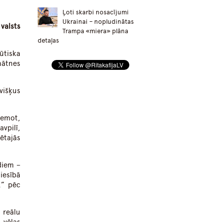
Ļoti skarbi nosacījumi
Ukrainai – nopludinātas
 valsts
Trampa «miera» plāna
detaļas
ūtiska
nātnes
višķus
eņemot,
vpilī,
ētajās
diem –
tiesībā
,” pēc
 reālu