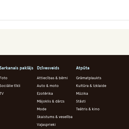
Sarkanais paklājs
Dzīvesveids
Atpūta
Foto
Attiecības & bērni
Grāmatplaukts
Sociālie tīkli
Auto & moto
Kultūra & Izklaide
TV
Ezotērika
Mūzika
Mājoklis & dārzs
Stāsti
Mode
Teātris & kino
Skaistums & veselība
Vaļasprieki