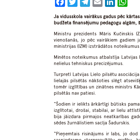
Facebook
Twitter
Telegram
Email
Linke
Wh
Ja vidusskola vairākus gadus pēc kārtas 
budžeta finansējumu pedagogu algām, šo
Ministru prezidents Māris Kučinskis (
vienošanās, jo pēc vairākiem gadiem jau
ministrijas (IZM) izstrādātos noteikumus 
Minētos noteikumus atbalstīja Latvijas I
nelielus tehniskus precizējumus.
Turpretī Latvijas Lielo pilsētu asociācij
lielajās pilsētās nākšoties slēgt atsevi
tomēr izglītības un zinātnes ministrs Kā
pilsētās nav patiesi.
“Šodien ir ielikts ārkārtīgi būtisks pa
izglītotai, drošai, stabilai, ar lielu att
bija jāizdara pirmajos neatkarības gad
sēdes žurnālistiem sacīja Šadurskis.
“Pieņemtais risinājums ir labs, jo do