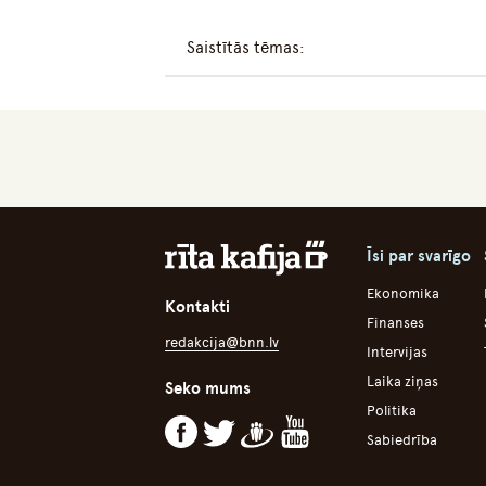
Saistītās tēmas:
Īsi par svarīgo
Ekonomika
Kontakti
Finanses
redakcija@bnn.lv
Intervijas
Laika ziņas
Seko mums
Politika
Sabiedrība