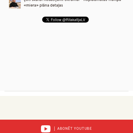
«miera» plāna detaļas
ABONĒT YOUTUBE