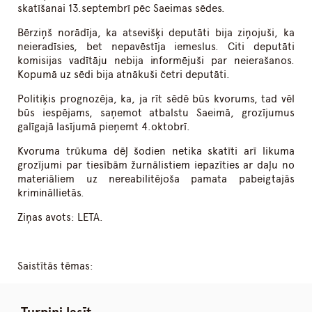
skatīšanai 13.septembrī pēc Saeimas sēdes.
Bērziņš norādīja, ka atsevišķi deputāti bija ziņojuši, ka
neieradīsies, bet nepavēstīja iemeslus. Citi deputāti
komisijas vadītāju nebija informējuši par neierašanos.
Kopumā uz sēdi bija atnākuši četri deputāti.
Politiķis prognozēja, ka, ja rīt sēdē būs kvorums, tad vēl
būs iespējams, saņemot atbalstu Saeimā, grozījumus
galīgajā lasījumā pieņemt 4.oktobrī.
Kvoruma trūkuma dēļ šodien netika skatīti arī likuma
grozījumi par tiesībām žurnālistiem iepazīties ar daļu no
materiāliem uz nereabilitējoša pamata pabeigtajās
krimināllietās.
Ziņas avots: LETA.
Saistītās tēmas: