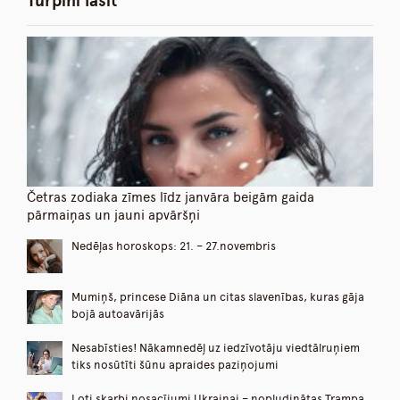
Turpini lasīt
Četras zodiaka zīmes līdz janvāra beigām gaida
pārmaiņas un jauni apvāršņi
Nedēļas horoskops: 21. – 27.novembris
Mumiņš, princese Diāna un citas slavenības, kuras gāja
bojā autoavārijās
Nesabīsties! Nākamnedēļ uz iedzīvotāju viedtālruņiem
tiks nosūtīti šūnu apraides paziņojumi
Ļoti skarbi nosacījumi Ukrainai – nopludinātas Trampa