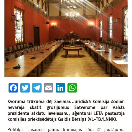
Facebook
Twitter
Telegram
Email
LinkedIn
WhatsApp
Kvoruma trūkuma dēļ Saeimas Juridiskā komisija šodien
nevarēja skatīt grozījumus Satversmē par Valsts
prezidenta atklātu ievēlēšanu, aģentūrai LETA pastāstīja
komisijas priekšsēdētājs Gaidis Bērziņš (VL-TB/LNNK).
Politiķis sasaucis jaunu komisijas sēdi šī jautājuma