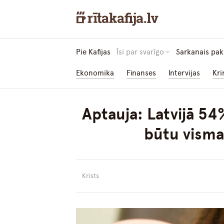
Pie Kafijas
Īsi par svarīgo
Sarkanais pak
Ekonomika
Finanses
Intervijas
Kri
Aptauja: Latvijā 54
būtu visma
Krists