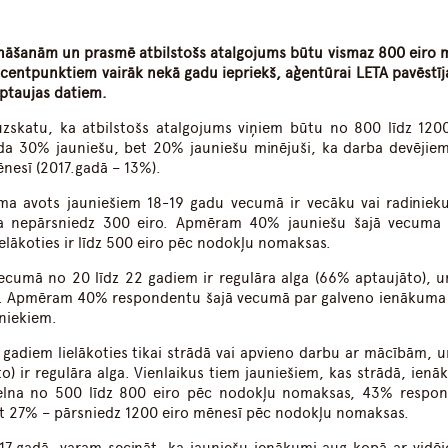
dIn
atsApp
zināšanām un prasmē atbilstošs atalgojums būtu vismaz 800 eiro 
ocentpunktiem vairāk nekā gadu iepriekš, aģentūrai LETA pavēstīj
aptaujas datiem.
skatu, ka atbilstošs atalgojums viņiem būtu no 800 līdz 1200
da 30% jauniešu, bet 20% jauniešu minējuši, ka darba devējie
nesī (2017.gadā – 13%).
ma avots jauniešiem 18-19 gadu vecumā ir vecāku vai radiniek
 nepārsniedz 300 eiro. Apmēram 40% jauniešu šajā vecuma
elākoties ir līdz 500 eiro pēc nodokļu nomaksas.
ecumā no 20 līdz 22 gadiem ir regulāra alga (66% aptaujāto), u
ro. Apmēram 40% respondentu šajā vecumā par galveno ienākuma
iniekiem.
 gadiem lielākoties tikai strādā vai apvieno darbu ar mācībām, u
) ir regulāra alga. Vienlaikus tiem jauniešiem, kas strādā, ienāk
pelna no 500 līdz 800 eiro pēc nodokļu nomaksas, 43% respo
et 27% – pārsniedz 1200 eiro mēnesī pēc nodokļu nomaksas.