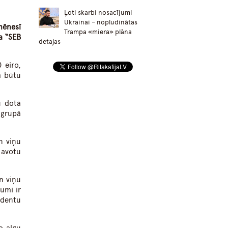
Ļoti skarbi nosacījumi
Ukrainai – nopludinātas
mēnesī
Trampa «miera» plāna
a “SEB
detaļas
 eiro,
m būtu
u dotā
 grupā
n viņu
 avotu
n viņu
umi ir
ndentu