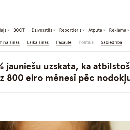
lājs
BOOT
Dzīvesstils
Reportieris
Atpūta
Reklāma
minālziņas
Laika ziņas
Pasaulē
Politika
Sabiedrība
% jauniešu uzskata, ka atbilsto
z 800 eiro mēnesī pēc nodokļ