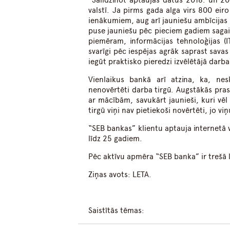
“Salīdzinot aptaujas datus 2018. un 20
valstī. Ja pirms gada alga virs 800 eir
ienākumiem, aug arī jauniešu ambīcijas 
puse jauniešu pēc pieciem gadiem sagai
piemēram, informācijas tehnoloģijas (I
svarīgi pēc iespējas agrāk saprast savas
iegūt praktisko pieredzi izvēlētājā darba
Vienlaikus bankā arī atzina, ka, nes
nenovērtēti darba tirgū. Augstākās prasī
ar mācībām, savukārt jaunieši, kuri vēl 
tirgū viņi nav pietiekoši novērtēti, jo v
“SEB bankas” klientu aptauja internetā 
līdz 25 gadiem.
Pēc aktīvu apmēra “SEB banka” ir trešā l
Ziņas avots: LETA.
Saistītās tēmas: