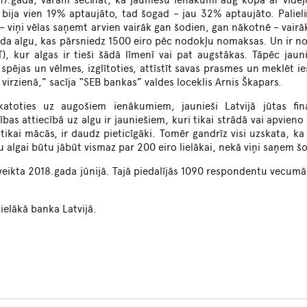
17.gadā, varam secināt, ka jauniešu ienākumi aug kopā ar vidēj
o bija vien 19% aptaujāto, tad šogad – jau 32% aptaujāto. Palieli
– viņi vēlas saņemt arvien vairāk gan šodien, gan nākotnē – vairā
da algu, kas pārsniedz 1500 eiro pēc nodokļu nomaksas. Un ir no
T), kur algas ir tieši šādā līmenī vai pat augstākas. Tāpēc jaun
 spējas un vēlmes, izglītoties, attīstīt savas prasmes un meklēt i
 virzienā,” sacīja “SEB bankas” valdes loceklis Arnis Škapars.
katoties uz augošiem ienākumiem, jaunieši Latvijā jūtas fina
bas attiecībā uz algu ir jauniešiem, kuri tikai strādā vai apvieno
tikai mācās, ir daudz pieticīgāki. Tomēr gandrīz visi uzskata, ka
iņu algai būtu jābūt vismaz par 200 eiro lielākai, nekā viņi saņem š
veikta 2018.gada jūnijā. Tajā piedalījās 1090 respondentu vecumā
ielākā banka Latvijā.