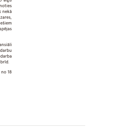
o algu
noties
k nekā
zares,
iešiem
espējas
nsiāli
 darbu
 darba
obrīd.
 no 18