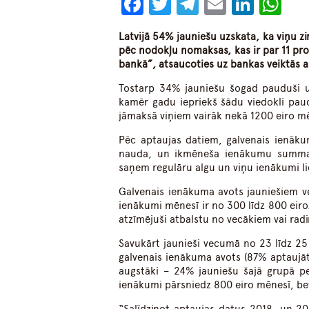
Facebook
Twitter
Telegram
Email
Linke
Wh
Latvijā 54% jauniešu uzskata, ka viņu 
pēc nodokļu nomaksas, kas ir par 11 pr
bankā”, atsaucoties uz bankas veiktās 
Tostarp 34% jauniešu šogad pauduši uz
kamēr gadu iepriekš šādu viedokli pau
jāmaksā viņiem vairāk nekā 1200 eiro mē
Pēc aptaujas datiem, galvenais ienāku
nauda, un ikmēneša ienākumu summa
saņem regulāru algu un viņu ienākumi li
Galvenais ienākuma avots jauniešiem v
ienākumi mēnesī ir no 300 līdz 800 ei
atzīmējuši atbalstu no vecākiem vai rad
Savukārt jaunieši vecumā no 23 līdz 25
galvenais ienākuma avots (87% aptaujāto
augstāki – 24% jauniešu šajā grupā 
ienākumi pārsniedz 800 eiro mēnesī, b