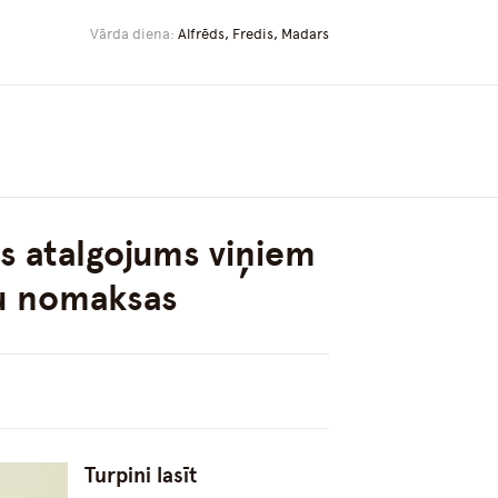
Vārda diena:
Alfrēds, Fredis, Madars
šs atalgojums viņiem
u nomaksas
Turpini lasīt