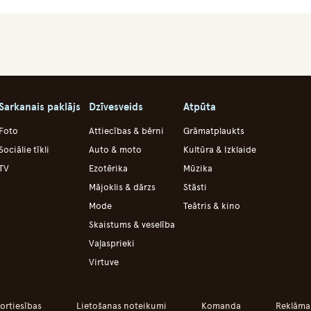
Sarkanais paklājs
Dzīvesveids
Atpūta
Foto
Attiecības & bērni
Grāmatplaukts
Sociālie tīkli
Auto & moto
Kultūra & Izklaide
TV
Ezotērika
Mūzika
Mājoklis & dārzs
Stāsti
Mode
Teātris & kino
Skaistums & veselība
Vaļasprieki
Virtuve
ortiesības
Lietošanas noteikumi
Komanda
Reklāma