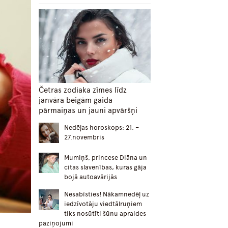
Četras zodiaka zīmes līdz
janvāra beigām gaida
pārmaiņas un jauni apvāršņi
Nedēļas horoskops: 21. –
27.novembris
Mumiņš, princese Diāna un
citas slavenības, kuras gāja
bojā autoavārijās
Nesabīsties! Nākamnedēļ uz
iedzīvotāju viedtālruņiem
tiks nosūtīti šūnu apraides
paziņojumi