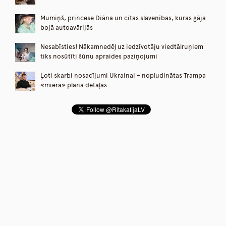
Mumiņš, princese Diāna un citas slavenības, kuras gāja
bojā autoavārijās
Nesabīsties! Nākamnedēļ uz iedzīvotāju viedtālruņiem
tiks nosūtīti šūnu apraides paziņojumi
Ļoti skarbi nosacījumi Ukrainai – nopludinātas Trampa
«miera» plāna detaļas