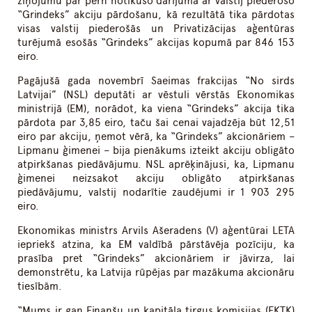
ziņojumu par pērn notikušo darījumā ar valstij piederošo
“Grindeks” akciju pārdošanu, kā rezultātā tika pārdotas
visas valstij piederošās un Privatizācijas aģentūras
turējumā esošās “Grindeks” akcijas kopumā par 846 153
eiro.
Pagājušā gada novembrī Saeimas frakcijas “No sirds
Latvijai” (NSL) deputāti ar vēstuli vērstās Ekonomikas
ministrijā (EM), norādot, ka viena “Grindeks” akcija tika
pārdota par 3,85 eiro, taču šai cenai vajadzēja būt 12,51
eiro par akciju, ņemot vērā, ka “Grindeks” akcionāriem –
Lipmanu ģimenei – bija pienākums izteikt akciju obligāto
atpirkšanas piedāvājumu. NSL aprēķinājusi, ka, Lipmanu
ģimenei neizsakot akciju obligāto atpirkšanas
piedāvājumu, valstij nodarītie zaudējumi ir 1 903 295
eiro.
Ekonomikas ministrs Arvils Ašeradens (V) aģentūrai LETA
iepriekš atzina, ka EM valdībā pārstāvēja pozīciju, ka
prasība pret “Grindeks” akcionāriem ir jāvirza, lai
demonstrētu, ka Latvija rūpējas par mazākuma akcionāru
tiesībām.
“Mums ir gan Finanšu un kapitāla tirgus komisijas (FKTK)