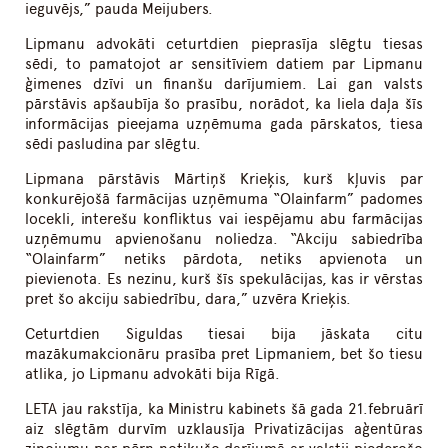
ieguvējs,” pauda Meijubers.
Lipmanu advokāti ceturtdien pieprasīja slēgtu tiesas
sēdi, to pamatojot ar sensitīviem datiem par Lipmanu
ģimenes dzīvi un finanšu darījumiem. Lai gan valsts
pārstāvis apšaubīja šo prasību, norādot, ka liela daļa šīs
informācijas pieejama uzņēmuma gada pārskatos, tiesa
sēdi pasludina par slēgtu.
Lipmana pārstāvis Mārtiņš Krieķis, kurš kļuvis par
konkurējošā farmācijas uzņēmuma “Olainfarm” padomes
locekli, interešu konfliktus vai iespējamu abu farmācijas
uzņēmumu apvienošanu noliedza. “Akciju sabiedrība
“Olainfarm” netiks pārdota, netiks apvienota un
pievienota. Es nezinu, kurš šīs spekulācijas, kas ir vērstas
pret šo akciju sabiedrību, dara,” uzvēra Krieķis.
Ceturtdien Siguldas tiesai bija jāskata citu
mazākumakcionāru prasība pret Lipmaniem, bet šo tiesu
atlika, jo Lipmanu advokāti bija Rīgā.
LETA jau rakstīja, ka Ministru kabinets šā gada 21.februārī
aiz slēgtām durvīm uzklausīja Privatizācijas aģentūras