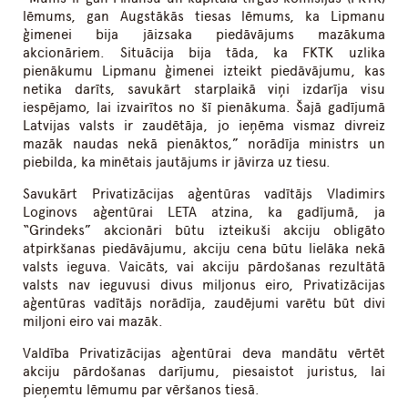
lēmums, gan Augstākās tiesas lēmums, ka Lipmanu
ģimenei bija jāizsaka piedāvājums mazākuma
akcionāriem. Situācija bija tāda, ka FKTK uzlika
pienākumu Lipmanu ģimenei izteikt piedāvājumu, kas
netika darīts, savukārt starplaikā viņi izdarīja visu
iespējamo, lai izvairītos no šī pienākuma. Šajā gadījumā
Latvijas valsts ir zaudētāja, jo ieņēma vismaz divreiz
mazāk naudas nekā pienāktos,” norādīja ministrs un
piebilda, ka minētais jautājums ir jāvirza uz tiesu.
Savukārt Privatizācijas aģentūras vadītājs Vladimirs
Loginovs aģentūrai LETA atzina, ka gadījumā, ja
“Grindeks” akcionāri būtu izteikuši akciju obligāto
atpirkšanas piedāvājumu, akciju cena būtu lielāka nekā
valsts ieguva. Vaicāts, vai akciju pārdošanas rezultātā
valsts nav ieguvusi divus miljonus eiro, Privatizācijas
aģentūras vadītājs norādīja, zaudējumi varētu būt divi
miljoni eiro vai mazāk.
Valdība Privatizācijas aģentūrai deva mandātu vērtēt
akciju pārdošanas darījumu, piesaistot juristus, lai
pieņemtu lēmumu par vēršanos tiesā.