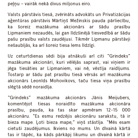
peļņu – vairāk nekā divus miljonus eiro.
Valsts pārstāvis tiesā, zvērināts advokāts un Privatizācijas
aģentūras pārstāvis Mārtiņš Mežinskis pauda pārliecību,
ka šoreiz mazākuma akcionārs ar šādu prasību
Lipmaniem nezaudēs, lai gan līdzšinējā tiesvedībā ar šādu
pašu prasību valsts zaudējusi. Tikmēr Lipmanu pārstāvji
nešaubījās, ka arī šoreiz tiesa lems līdzīgi.
Uz ceturtdienas sēdi bija atnākuši arī citi “Grindeks”
mazākuma akcionāri, kuri vēlējās saprast, vai viņiem ir
jēga tiesāties ar Lipmaniem, vai nē, vēstīja raidījums.
Tostarp ar šādu pat prasību tiesā vērsās arī mazākuma
akcionārs Leonīds Mohovikovs, taču tiesa viņa prasību
slēgtā sēdē noraidīja.
“Grindeks” mazākuma akcionārs Jānis Meijubers,
komentējot tiesas noraidīto mazākuma akcionāra
prasību, pauda, ka tas skar apmēram 12-15 000
akcionāru. “Es esmu redzējis akcionāru sarakstu, tā ir
bieza mape. Ļoti bieza mape,” viņš stāstīja. “Mēs esam
cietuši zaudējumus. Ikviens no mums. Un dīvainā kārtā
tas ir tāpēc, ka kāds pārkāpj likumu un dīvainā kārtā ir