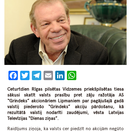
Facebook
Twitter
Telegram
Email
LinkedIn
WhatsApp
Ceturtdien Rīgas pilsētas Vidzemes priekšpilsētas tiesa
sākusi skatīt valsts prasību pret zāļu ražotāja AS
“Grindeks” akcionāriem Lipmaniem par pagājušajā gadā
valstij piederošo “Grindeks” akciju pārdošanu, kā
rezultātā valstij nodarīti zaudējumi, vēsta Latvijas
Televīzijas “Dienas ziņas”.
Raidījums ziņoja, ka valsts cer piedzīt no akcijām negūto