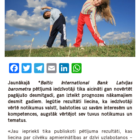
Facebook
Twitter
Telegram
Email
LinkedIn
WhatsApp
Jaunākajā *
Baltic International Bank Latvijas
barometra
pētījumā iedzīvotāji tika aicināti gan novērtēt
pagājušo desmitgadi, gan izteikt prognozes nākamajiem
desmit gadiem. Iegūtie rezultāti liecina, ka iedzīvotāji
vērtē notikumus valstī, balstoties uz savām interesēm un
kompetences, augstāk vērtējot sev tuvus notikumus un
tematus.
«Jau iepriekš tika publiskoti pētījuma rezultāti, kas
liecina par cilvēku apmierinātības ar dzīvi uzlabošanos –