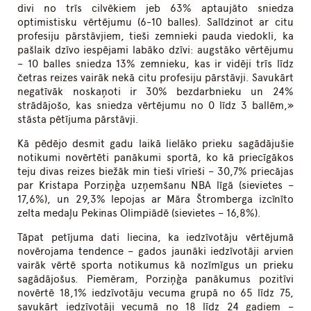
divi no trīs cilvēkiem jeb 63% aptaujāto sniedza
optimistisku vērtējumu (6-10 balles). Salīdzinot ar citu
profesiju pārstāvjiem, tieši zemnieki pauda viedokli, ka
pašlaik dzīvo iespējami labāko dzīvi: augstāko vērtējumu
– 10 balles sniedza 13% zemnieku, kas ir vidēji trīs līdz
četras reizes vairāk nekā citu profesiju pārstāvji. Savukārt
negatīvāk noskaņoti ir 30% bezdarbnieku un 24%
strādājošo, kas sniedza vērtējumu no 0 līdz 3 ballēm,»
stāsta pētījuma pārstāvji.
Kā pēdējo desmit gadu laikā lielāko prieku sagādājušie
notikumi novērtēti panākumi sportā, ko kā priecīgākos
teju divas reizes biežāk min tieši vīrieši – 30,7% priecājas
par Kristapa Porziņģa uzņemšanu NBA līgā (sievietes –
17,6%), un 29,3% lepojas ar Māra Štromberga izcīnīto
zelta medaļu Pekinas Olimpiādē (sievietes – 16,8%).
Tāpat petījuma dati liecina, ka iedzīvotāju vērtējumā
novērojama tendence – gados jaunāki iedzīvotāji arvien
vairāk vērtē sporta notikumus kā nozīmīgus un prieku
sagādājošus. Piemēram, Porziņģa panākumus pozitīvi
novērtē 18,1% iedzīvotāju vecuma grupā no 65 līdz 75,
savukārt iedzīvotāji vecumā no 18 līdz 24 gadiem –