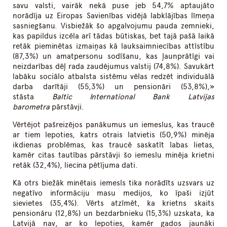
savu valsti, vairāk nekā puse jeb 54,7% aptaujāto
norādīja uz Eiropas Savienības vidējā labklājības līmeņa
sasniegšanu. Visbiežāk šo apgalvojumu pauda zemnieki,
kas papildus izcēla arī tādas būtiskas, bet tajā pašā laikā
retāk pieminētas izmaiņas kā lauksaimniecības attīstību
(87,3%) un amatpersonu sodīšanu, kas ļaunprātīgi vai
neizdarības dēļ rada zaudējumus valstij (74,8%). Savukārt
labāku sociālo atbalsta sistēmu vēlas redzēt individuālā
darba darītāji (55,3%) un pensionāri (53,8%),»
stāsta
Baltic International Bank Latvijas
barometra
pārstāvji.
Vērtējot pašreizējos panākumus un iemeslus, kas traucē
ar tiem lepoties, katrs otrais latvietis (50,9%) minēja
ikdienas problēmas, kas traucē saskatīt labas lietas,
kamēr citas tautības pārstāvji šo iemeslu minēja krietni
retāk (32,4%), liecina pētījuma dati.
Kā otrs biežāk minētais iemesls tika norādīts uzsvars uz
negatīvo informāciju masu medijos, ko īpaši izjūt
sievietes (35,4%). Vērts atzīmēt, ka krietns skaits
pensionāru (12,8%) un bezdarbnieku (15,3%) uzskata, ka
Latvijā nav, ar ko lepoties, kamēr gados jaunāki