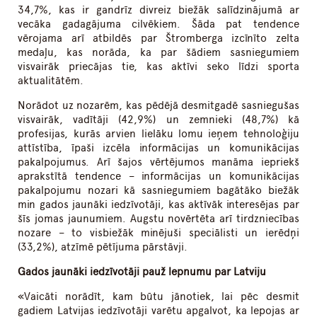
34,7%, kas ir gandrīz divreiz biežāk salīdzinājumā ar
vecāka gadagājuma cilvēkiem. Šāda pat tendence
vērojama arī atbildēs par Štromberga izcīnīto zelta
medaļu, kas norāda, ka par šādiem sasniegumiem
visvairāk priecājas tie, kas aktīvi seko līdzi sporta
aktualitātēm.
Norādot uz nozarēm, kas pēdējā desmitgadē sasniegušas
visvairāk, vadītāji (42,9%) un zemnieki (48,7%) kā
profesijas, kurās arvien lielāku lomu ieņem tehnoloģiju
attīstība, īpaši izcēla informācijas un komunikācijas
pakalpojumus. Arī šajos vērtējumos manāma iepriekš
aprakstītā tendence – informācijas un komunikācijas
pakalpojumu nozari kā sasniegumiem bagātāko biežāk
min gados jaunāki iedzīvotāji, kas aktīvāk interesējas par
šīs jomas jaunumiem. Augstu novērtēta arī tirdzniecības
nozare – to visbiežāk minējuši speciālisti un ierēdņi
(33,2%), atzīmē pētījuma pārstāvji.
Gados jaunāki iedzīvotāji pauž lepnumu par Latviju
«Vaicāti norādīt, kam būtu jānotiek, lai pēc desmit
gadiem Latvijas iedzīvotāji varētu apgalvot, ka lepojas ar