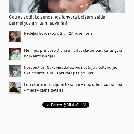
Četras zodiaka zīmes līdz janvāra beigām gaida
pārmaiņas un jauni apvāršņi
Nedēļas horoskops: 21. – 27.novembris
Mumiņš, princese Diāna un citas slavenības, kuras gāja
bojā autoavārijās
Nesabīsties! Nākamnedēļ uz iedzīvotāju viedtālruņiem
tiks nosūtīti šūnu apraides paziņojumi
Ļoti skarbi nosacījumi Ukrainai – nopludinātas Trampa
«miera» plāna detaļas