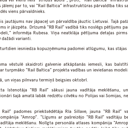
ida vēl viens liels “strīdus ābols”, proti, “Rail Baltica” infrastr
 jālemj par to, vai “Rail Baltica” infrastruktūras pārvaldība tiks s
ildēs viens pārvaldnieks.
šis jautājums nav jāpaceļ un pārvaldība jāuztic Lietuvai. Tajā paš
ums ir jāizpēta. Drīzumā “RB Rail” vadībā tiks noslēgs pētījums pa
odeli,” informēja Rubesa. Viņa neatklāja pētījuma detaļas pirms 
0 dažādi varianti.
ceturtdien iesniedza kopuzņēmuma padomei atlūgumu, kas stājas
ma vēstulē skaidroti galvenie atkāpšanās iemesli, kas balstīti
r turpmāko “Rail Baltica” projekta vadības un ieviešanas modeli
, un viņas pilnvaru termiņš beigsies oktobrī.
ekta īstenotāja “RB Rail” sākusi jauna vadītāja meklēšanu, u
ionāri šajā amatā labāk redzētu cilvēku no Polijas vai Somijas, ne
Rail” padomes priekšsēdētāja Rīa Sillave, jauna “RB Rail” va
kompānija “Amrop”. “Līgums ar pašreizējo “RB Rail” vadītāju be
adītāja meklēšanu. Nolīgta personāla atlases kompānija “Amrop