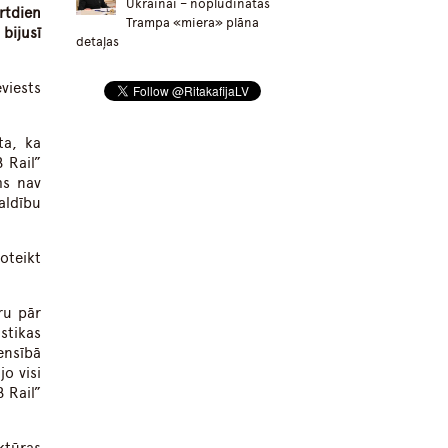
Ukrainai – nopludinātas
urtdien
Trampa «miera» plāna
bijusī
detaļas
eviests
ta, ka
 Rail”
ms nav
aldību
oteikt
ru pār
stikas
ensībā
jo visi
B Rail”