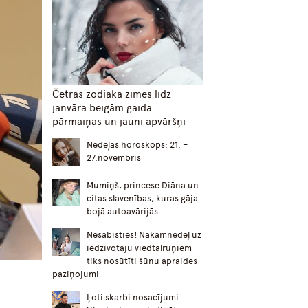
Četras zodiaka zīmes līdz
janvāra beigām gaida
pārmaiņas un jauni apvāršņi
Nedēļas horoskops: 21. –
27.novembris
Mumiņš, princese Diāna un
citas slavenības, kuras gāja
bojā autoavārijās
Nesabīsties! Nākamnedēļ uz
iedzīvotāju viedtālruņiem
tiks nosūtīti šūnu apraides
paziņojumi
Ļoti skarbi nosacījumi