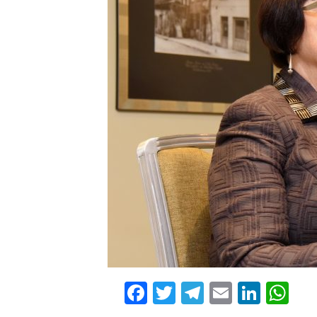
Facebook
Twitter
Telegram
Email
Linke
Wh