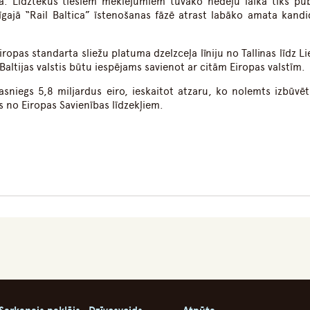
ijā. Līdztekus tiešiem meklējumiem tuvāko nedēļu laikā tiks pub
rīgajā “Rail Baltica” īstenošanas fāzē atrast labāko amata kandi
iropas standarta sliežu platuma dzelzceļa līniju no Tallinas līdz L
u Baltijas valstis būtu iespējams savienot ar citām Eiropas valstīm.
asniegs 5,8 miljardus eiro, ieskaitot atzaru, ko nolemts izbūvēt
s no Eiropas Savienības līdzekļiem.