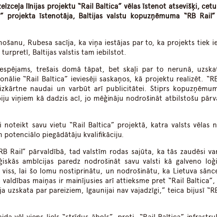
elzceļa līnijas projektu “Rail Baltica” vēlas īstenot atsevišķi, cet
a” projekta īstenotāja, Baltijas valstu kopuzņēmuma “RB Rail” 
nošanu, Rubesa sacīja, ka viņa iestājas par to, ka projekts tiek i
turpretī, Baltijas valstis tam iebilstot.
iespējams, trešais domā tāpat, bet skaļi par to nerunā, uzska
ālie “Rail Baltica” ieviesēji saskaņos, kā projektu realizēt. “RB
izkārtne naudai un varbūt arī publicitātei. Stiprs kopuzņēmu
biju viņiem kā dadzis acī, jo mēģināju nodrošināt atbilstošu pārv
i noteikt savu vietu “Rail Baltica” projektā, katra valsts vēlas n
potenciālo piegādātāju kvalifikāciju.
RB Rail” pārvaldībā, tad valstīm rodas sajūta, ka tās zaudēsi va
iskās ambīcijas paredz nodrošināt savu valsti kā galveno loģi
ts viss, lai šo lomu nostiprinātu, un nodrošinātu, ka Lietuva sānc
valdības maiņas ir mainījusies arī attieksme pret “Rail Baltica”, 
a uzskata par pareiziem, Igaunijai nav vajadzīgi,” teica bijusī “R