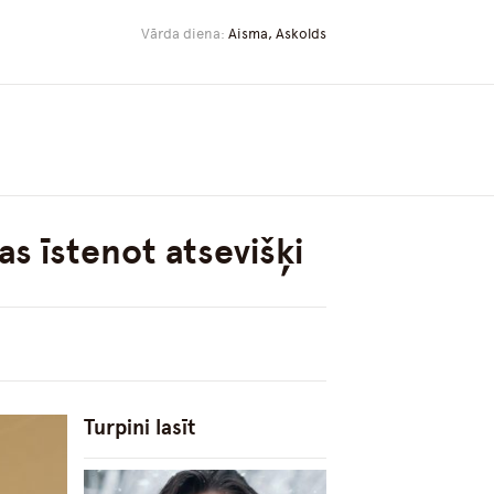
Vārda diena:
Aisma, Askolds
as īstenot atsevišķi
Turpini lasīt