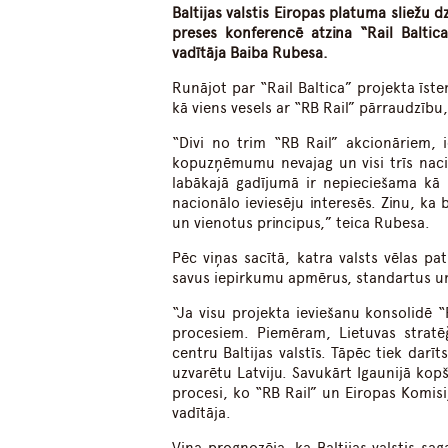
Baltijas valstis Eiropas platuma sliežu dz
preses konferencē atzina “Rail Baltic
vadītāja Baiba Rubesa.
Runājot par “Rail Baltica” projekta īste
kā viens vesels ar “RB Rail” pārraudzību, 
“Divi no trim “RB Rail” akcionāriem, 
kopuzņēmumu nevajag un visi trīs nacion
labākajā gadījumā ir nepieciešama kā 
nacionālo ieviesēju interesēs. Zinu, ka 
un vienotus principus,” teica Rubesa.
Pēc viņas sacītā, katra valsts vēlas pat
savus iepirkumu apmērus, standartus un 
“Ja visu projekta ieviešanu konsolidē “
procesiem. Piemēram, Lietuvas stratēģ
centru Baltijas valstīs. Tāpēc tiek darī
uzvarētu Latviju. Savukārt Igaunijā kopš 
procesi, ko “RB Rail” un Eiropas Komisij
vadītāja.