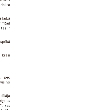
uktūras
adalīta
ā laikā
r “Rail
tas ir
 spēkā
 krasi
.
n, pēc
vis no
dītāja
igsies
”, kas