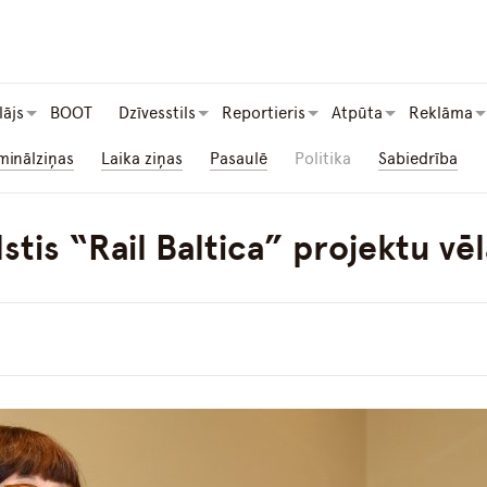
lājs
BOOT
Dzīvesstils
Reportieris
Atpūta
Reklāma
minālziņas
Laika ziņas
Pasaulē
Politika
Sabiedrība
lstis “Rail Baltica” projektu vēl