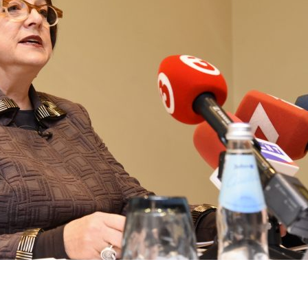
dIn
atsApp