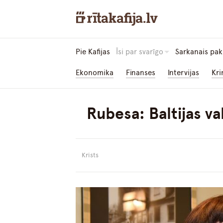
Pie Kafijas
Īsi par svarīgo
Sarkanais pak
Ekonomika
Finanses
Intervijas
Kri
Rubesa: Baltijas va
Krists