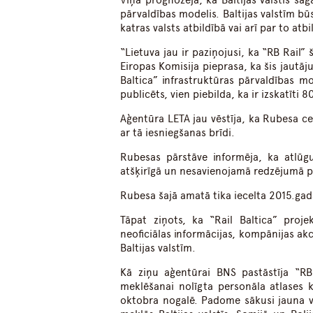
Viņa prognozēja, ka Baltijas valstis saga
pārvaldības modelis. Baltijas valstīm būs
katras valsts atbildībā vai arī par to atb
“Lietuva jau ir paziņojusi, ka “RB Rail” 
Eiropas Komisija pieprasa, ka šis jautāj
Baltica” infrastruktūras pārvaldības m
publicēts, vien piebilda, ka ir izskatīti 8
Aģentūra LETA jau vēstīja, ka Rubesa 
ar tā iesniegšanas brīdi.
Rubesas pārstāve informēja, ka atlūgu
atšķirīgā un nesavienojamā redzējumā pa
Rubesa šajā amatā tika iecelta 2015.gadā
Tāpat ziņots, ka “Rail Baltica” proj
neoficiālas informācijas, kompānijas akc
Baltijas valstīm.
Kā ziņu aģentūrai BNS pastāstīja “RB 
meklēšanai nolīgta personāla atlases 
oktobra nogalē. Padome sākusi jauna v