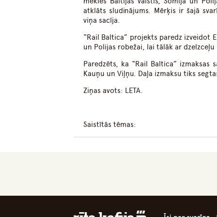
meklēs Baltijas valstīs, Somijā un Pol
atklāts sludinājums. Mērķis ir šajā sva
viņa sacīja.
“Rail Baltica” projekts paredz izveidot E
un Polijas robežai, lai tālāk ar dzelzceļ
Paredzēts, ka “Rail Baltica” izmaksas s
Kauņu un Viļņu. Daļa izmaksu tiks segta
Ziņas avots: LETA.
Saistītās tēmas: