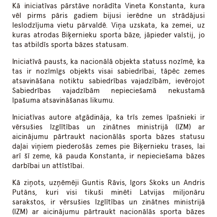
Kā iniciatīvas pārstāve norādīta Vineta Konstanta, kura
vēl pirms pāris gadiem bijusi ierēdne un strādājusi
Ieslodzījuma vietu pārvaldē. Viņa uzskata, ka zemei, uz
kuras atrodas Biķernieku sporta bāze, jāpieder valstij, jo
tas atbildīs sporta bāzes statusam.
Iniciatīvā pausts, ka nacionālā objekta statuss nozīmē, ka
tas ir nozīmīgs objekts visai sabiedrībai, tāpēc zemes
atsavināšana notiktu sabiedrības vajadzībām, ievērojot
Sabiedrības vajadzībām nepieciešamā nekustamā
īpašuma atsavināšanas likumu.
Iniciatīvas autore atgādināja, ka trīs zemes īpašnieki ir
vērsušies Izglītības un zinātnes ministrijā (IZM) ar
aicinājumu pārtraukt nacionālās sporta bāzes statusu
daļai viņiem piederošās zemes pie Biķernieku trases, lai
arī šī zeme, kā pauda Konstanta, ir nepieciešama bāzes
darbībai un attīstībai.
Kā ziņots, uzņēmēji Guntis Rāvis, Igors Skoks un Andris
Putāns, kuri visi tikuši minēti Latvijas miljonāru
sarakstos, ir vērsušies Izglītības un zinātnes ministrijā
(IZM) ar aicinājumu pārtraukt nacionālās sporta bāzes