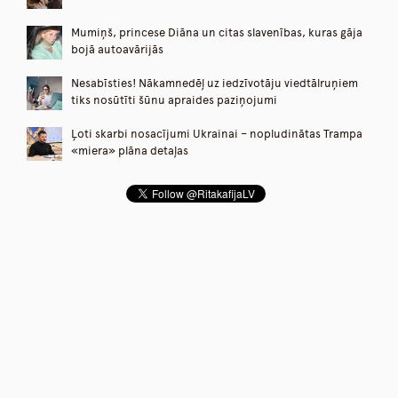
Mumiņš, princese Diāna un citas slavenības, kuras gāja
bojā autoavārijās
Nesabīsties! Nākamnedēļ uz iedzīvotāju viedtālruņiem
tiks nosūtīti šūnu apraides paziņojumi
Ļoti skarbi nosacījumi Ukrainai – nopludinātas Trampa
«miera» plāna detaļas