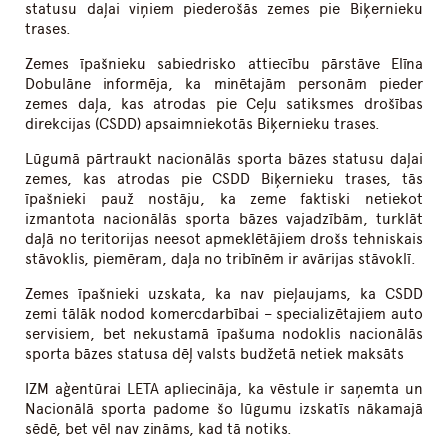
statusu daļai viņiem piederošās zemes pie Biķernieku
trases.
Zemes īpašnieku sabiedrisko attiecību pārstāve Elīna
Dobulāne informēja, ka minētajām personām pieder
zemes daļa, kas atrodas pie Ceļu satiksmes drošības
direkcijas (CSDD) apsaimniekotās Biķernieku trases.
Lūgumā pārtraukt nacionālās sporta bāzes statusu daļai
zemes, kas atrodas pie CSDD Biķernieku trases, tās
īpašnieki pauž nostāju, ka zeme faktiski netiekot
izmantota nacionālās sporta bāzes vajadzībām, turklāt
daļā no teritorijas neesot apmeklētājiem drošs tehniskais
stāvoklis, piemēram, daļa no tribīnēm ir avārijas stāvoklī.
Zemes īpašnieki uzskata, ka nav pieļaujams, ka CSDD
zemi tālāk nodod komercdarbībai – specializētajiem auto
servisiem, bet nekustamā īpašuma nodoklis nacionālās
sporta bāzes statusa dēļ valsts budžetā netiek maksāts
IZM aģentūrai LETA apliecināja, ka vēstule ir saņemta un
Nacionālā sporta padome šo lūgumu izskatīs nākamajā
sēdē, bet vēl nav zināms, kad tā notiks.