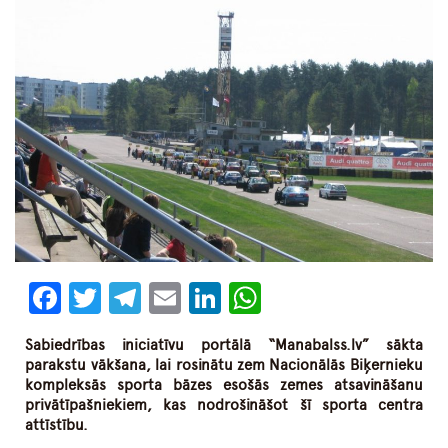
Facebook
Twitter
Telegram
Email
LinkedIn
WhatsApp
Sabiedrības iniciatīvu portālā “Manabalss.lv” sākta
parakstu vākšana, lai rosinātu zem Nacionālās Biķernieku
kompleksās sporta bāzes esošās zemes atsavināšanu
privātīpašniekiem, kas nodrošināšot šī sporta centra
attīstību.