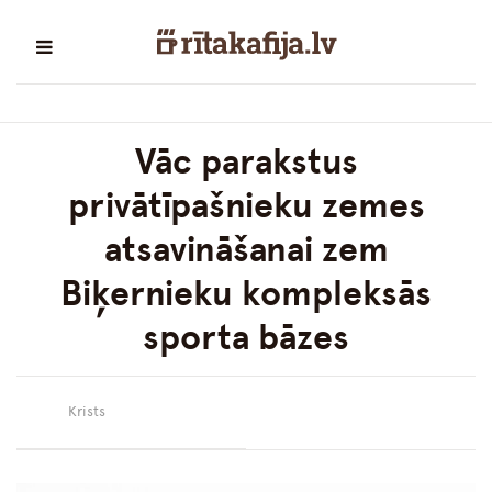
Vāc parakstus
privātīpašnieku zemes
atsavināšanai zem
Biķernieku kompleksās
sporta bāzes
Krists