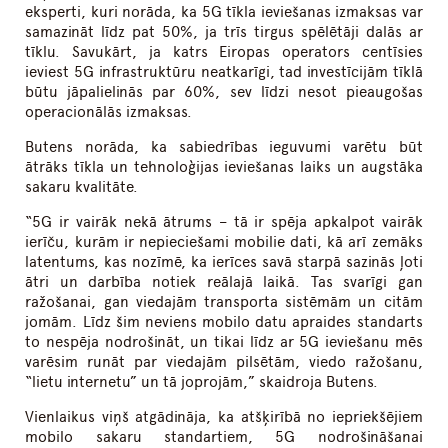
eksperti, kuri norāda, ka 5G tīkla ieviešanas izmaksas var
samazināt līdz pat 50%, ja trīs tirgus spēlētāji dalās ar
tīklu. Savukārt, ja katrs Eiropas operators centīsies
ieviest 5G infrastruktūru neatkarīgi, tad investīcijām tīklā
būtu jāpalielinās par 60%, sev līdzi nesot pieaugošas
operacionālās izmaksas.
Butens norāda, ka sabiedrības ieguvumi varētu būt
ātrāks tīkla un tehnoloģijas ieviešanas laiks un augstāka
sakaru kvalitāte.
“5G ir vairāk nekā ātrums – tā ir spēja apkalpot vairāk
ierīču, kurām ir nepieciešami mobilie dati, kā arī zemāks
latentums, kas nozīmē, ka ierīces savā starpā sazinās ļoti
ātri un darbība notiek reālajā laikā. Tas svarīgi gan
ražošanai, gan viedajām transporta sistēmām un citām
jomām. Līdz šim neviens mobilo datu apraides standarts
to nespēja nodrošināt, un tikai līdz ar 5G ieviešanu mēs
varēsim runāt par viedajām pilsētām, viedo ražošanu,
“lietu internetu” un tā joprojām,” skaidroja Butens.
Vienlaikus viņš atgādināja, ka atšķirībā no iepriekšējiem
mobilo sakaru standartiem, 5G nodrošināšanai