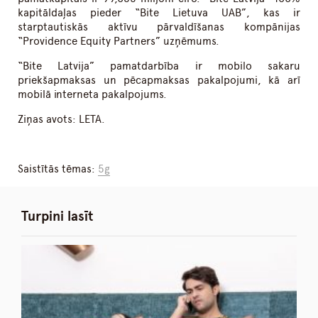
kapitāldaļas pieder “Bite Lietuva UAB”, kas ir
starptautiskās aktīvu pārvaldīšanas kompānijas
“Providence Equity Partners” uzņēmums.
“Bite Latvija” pamatdarbība ir mobilo sakaru
priekšapmaksas un pēcapmaksas pakalpojumi, kā arī
mobilā interneta pakalpojums.
Ziņas avots: LETA.
Saistītās tēmas:
5g
Turpini lasīt