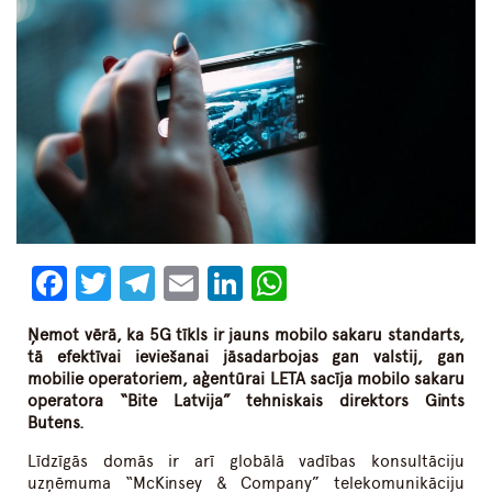
Facebook
Twitter
Telegram
Email
LinkedIn
WhatsApp
Ņemot vērā, ka 5G tīkls ir jauns mobilo sakaru standarts,
tā efektīvai ieviešanai jāsadarbojas gan valstij, gan
mobilie operatoriem, aģentūrai LETA sacīja mobilo sakaru
operatora “Bite Latvija” tehniskais direktors Gints
Butens.
Līdzīgās domās ir arī globālā vadības konsultāciju
uzņēmuma “McKinsey & Company” telekomunikāciju