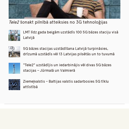
Tele2
šonakt pilnībā atteiksies no 3G tehnoloģijas
LMT līdz gada beigām uzstādīs 100 5G bāzes staciju visā
Latvijā
5G bāzes stacijas uzstādīšana Latvijā turpināsies,
drīzumā uzstādīs vēl 13 Latvijas pilsētās un to tuvumā
“Tele2” uzstādījis un iedarbinājis vēl divas 5G bāzes
stacijas – Jūrmalā un Valmierā
Ziemeļvalstis – Baltijas valstis sadarbosies 5G tīklu
attīstībā