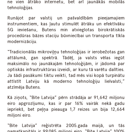
ne vien ātrāko internetu, bet arī jaunākās mobilās
tehnoloģijas.
Runājot par valstij un pašvaldībām pieejamajiem
instrumentiem, kas ļautu stimulēt ātrāku un efektīvāku
5G ieviešanu, Butens min atvieglotas birokrātiskās
procedūras bāzes staciju būvniecībai un transporta tīkla
modernizāciju.
“Tradicionālās mikroviļņu tehnoloģijas ir ierobežotas gan
attālumā, gan spektrā. Tādēļ, ja valsts vēlas iegūt
maksimālo no jaunākajām tehnoloģijām, ir jādomā par
optiskās infrastruktūras izveidi, ar kuru tā varētu dalīties.
Ja šādi pasākumi tiktu veikti, tad mēs visi kopā turpinātu
attīstīt Latviju kā moderno tehnoloģiju lielvalsti,”
atzīmēja Butens.
Kā ziņots, “Bite Latvija” pērn strādāja ar 91,642 miljonu
eiro apgrozījumu, kas ir par 16% vairāk nekā gadu
iepriekš, bet peļņa pieauga 1,7 reizes un bija 12,664
miljoni eiro.
“Bite Latvija” reģistrēta 2005.gada maijā, un tās
pamatkapitāls ir 99,085 miljoni eiro. “Bite Latvija” 100%