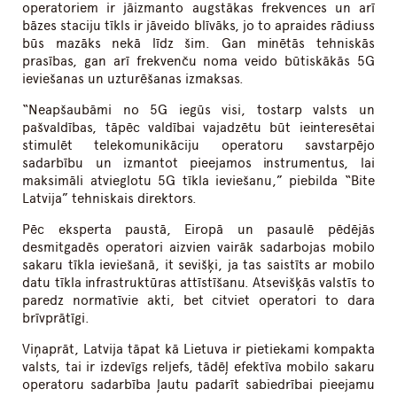
operatoriem ir jāizmanto augstākas frekvences un arī
bāzes staciju tīkls ir jāveido blīvāks, jo to apraides rādiuss
būs mazāks nekā līdz šim. Gan minētās tehniskās
prasības, gan arī frekvenču noma veido būtiskākās 5G
ieviešanas un uzturēšanas izmaksas.
“Neapšaubāmi no 5G iegūs visi, tostarp valsts un
pašvaldības, tāpēc valdībai vajadzētu būt ieinteresētai
stimulēt telekomunikāciju operatoru savstarpējo
sadarbību un izmantot pieejamos instrumentus, lai
maksimāli atvieglotu 5G tīkla ieviešanu,” piebilda “Bite
Latvija” tehniskais direktors.
Pēc eksperta paustā, Eiropā un pasaulē pēdējās
desmitgadēs operatori aizvien vairāk sadarbojas mobilo
sakaru tīkla ieviešanā, it sevišķi, ja tas saistīts ar mobilo
datu tīkla infrastruktūras attīstīšanu. Atsevišķās valstīs to
paredz normatīvie akti, bet citviet operatori to dara
brīvprātīgi.
Viņaprāt, Latvija tāpat kā Lietuva ir pietiekami kompakta
valsts, tai ir izdevīgs reljefs, tādēļ efektīva mobilo sakaru
operatoru sadarbība ļautu padarīt sabiedrībai pieejamu