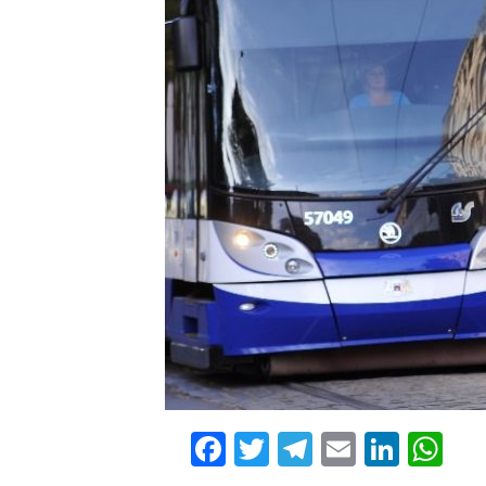
Facebook
Twitter
Telegram
Email
Linke
Wh