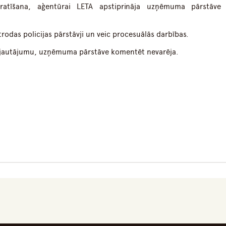
ratīšana, aģentūrai LETA apstiprināja uzņēmuma pārstāve
odas policijas pārstāvji un veic procesuālās darbības.
du jautājumu, uzņēmuma pārstāve komentēt nevarēja.