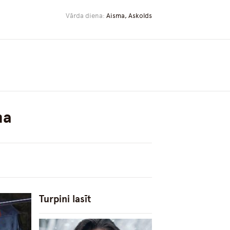
Vārda diena:
Aisma, Askolds
na
Turpini lasīt