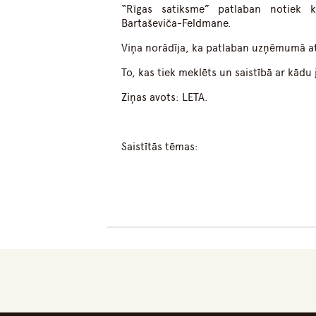
“Rīgas satiksme” patlaban notiek k
Bartaševiča-Feldmane.
Viņa norādīja, ka patlaban uzņēmumā atr
To, kas tiek meklēts un saistībā ar kā
Ziņas avots: LETA.
Saistītās tēmas: