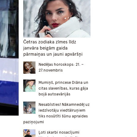
Četras zodiaka zīmes līdz
janvāra beigām gaida
pārmaiņas un jauni apvāršņi
Nedēļas horoskops: 21. –
27.novembris
Mumiņš, princese Diāna un
citas slavenības, kuras gāja
bojā autoavārijās
Nesabīsties! Nākamnedēļ uz
iedzīvotāju viedtālruņiem
tiks nosūtīti šūnu apraides
paziņojumi
Ļoti skarbi nosacījumi