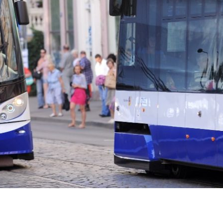
dIn
atsApp