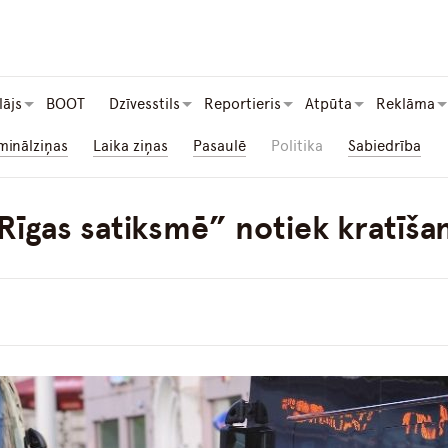
lājs
BOOT
Dzīvesstils
Reportieris
Atpūta
Reklāma
minālziņas
Laika ziņas
Pasaulē
Politika
Sabiedrība
Rīgas satiksmē” notiek kratīša