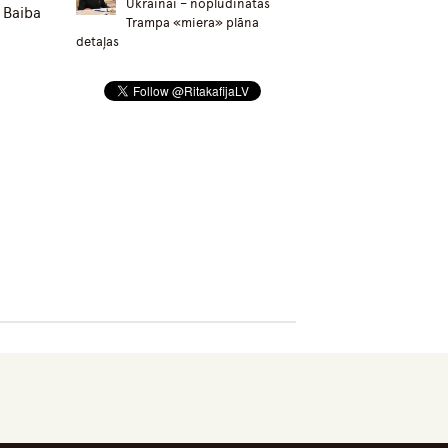
Ukrainai – nopludinātas
 Baiba
Trampa «miera» plāna
detaļas