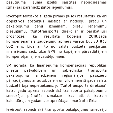
pasūtījuma līguma izpildi saistītās nepieciešamās
izmaksas pārsniedz gūtos ieņēmumus.
Ievērojot faktiskos šī gada pirmās puses rezultātus, kā arī
objektīvos apstākļus saistībā ar nodokļu, preču un
pakalpojumu cenu izmaiņām, biļešu ieņēmumu
pieaugumu, “Autotransporta direkcija” ir pārskatījusi
prognozes, kā rezultātā kopējais 2018.gadā
kompensējamais zaudējumu apmērs varētu būt 70 838
052 eiro. Līdz ar to no valsts budžeta piešķirtais
finansējums sedz tikai 87% no kopējiem pārvadātājiem
kompensējamajiem zaudējumiem.
SM norāda, ka finansējuma kompensācijas republikas
pilsētu pašvaldībām un sabiedriskā transporta
pakalpojumu sniedzējiem reģionālajos pasažieru
pārvadājumos ar autobusiem un vilcieniem šī gada valsts
budžetā bija nepietiekams, jo “Autotransporta direkcija”
katru gadu apzina sabiedriskā transporta pakalpojumu
sniedzēju plānotās izmaksas, kas atbilst katram
kalendārajam gadam apstiprinātajam maršrutu tīklam.
Ievērojot sabiedriskā transporta pakalpojumu sniedzēju