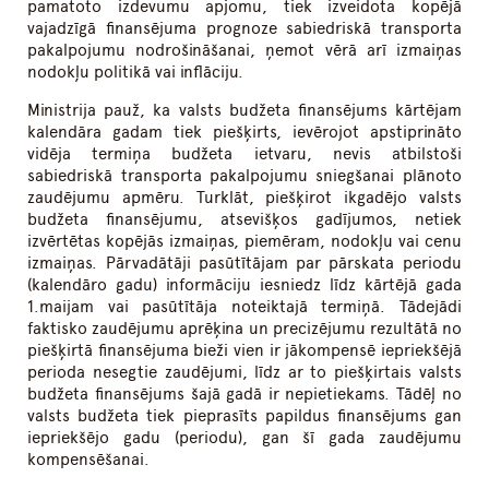
pamatoto izdevumu apjomu, tiek izveidota kopējā
vajadzīgā finansējuma prognoze sabiedriskā transporta
pakalpojumu nodrošināšanai, ņemot vērā arī izmaiņas
nodokļu politikā vai inflāciju.
Ministrija pauž, ka valsts budžeta finansējums kārtējam
kalendāra gadam tiek piešķirts, ievērojot apstiprināto
vidēja termiņa budžeta ietvaru, nevis atbilstoši
sabiedriskā transporta pakalpojumu sniegšanai plānoto
zaudējumu apmēru. Turklāt, piešķirot ikgadējo valsts
budžeta finansējumu, atsevišķos gadījumos, netiek
izvērtētas kopējās izmaiņas, piemēram, nodokļu vai cenu
izmaiņas. Pārvadātāji pasūtītājam par pārskata periodu
(kalendāro gadu) informāciju iesniedz līdz kārtējā gada
1.maijam vai pasūtītāja noteiktajā termiņā. Tādejādi
faktisko zaudējumu aprēķina un precizējumu rezultātā no
piešķirtā finansējuma bieži vien ir jākompensē iepriekšējā
perioda nesegtie zaudējumi, līdz ar to piešķirtais valsts
budžeta finansējums šajā gadā ir nepietiekams. Tādēļ no
valsts budžeta tiek pieprasīts papildus finansējums gan
iepriekšējo gadu (periodu), gan šī gada zaudējumu
kompensēšanai.