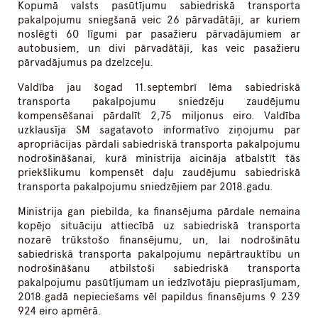
Kopumā valsts pasūtījumu sabiedriskā transporta
pakalpojumu sniegšanā veic 26 pārvadātāji, ar kuriem
noslēgti 60 līgumi par pasažieru pārvadājumiem ar
autobusiem, un divi pārvadātāji, kas veic pasažieru
pārvadājumus pa dzelzceļu.
Valdība jau šogad 11.septembrī lēma sabiedriskā
transporta pakalpojumu sniedzēju zaudējumu
kompensēšanai pārdalīt 2,75 miljonus eiro. Valdība
uzklausīja SM sagatavoto informatīvo ziņojumu par
apropriācijas pārdali sabiedriskā transporta pakalpojumu
nodrošināšanai, kurā ministrija aicināja atbalstīt tās
priekšlikumu kompensēt daļu zaudējumu sabiedriskā
transporta pakalpojumu sniedzējiem par 2018.gadu.
Ministrija gan piebilda, ka finansējuma pārdale nemaina
kopējo situāciju attiecībā uz sabiedriskā transporta
nozarē trūkstošo finansējumu, un, lai nodrošinātu
sabiedriskā transporta pakalpojumu nepārtrauktību un
nodrošināšanu atbilstoši sabiedriskā transporta
pakalpojumu pasūtījumam un iedzīvotāju pieprasījumam,
2018.gadā nepieciešams vēl papildus finansējums 9 239
924 eiro apmērā.