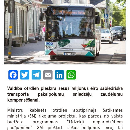
Facebook
Twitter
Telegram
Email
LinkedIn
WhatsApp
Valdība otrdien piešķīra sešus miljonus eiro sabiedriskā
transporta pakalpojumu sniedzēju zaudējumu
kompensēšanai.
Ministru kabinets otrdien apstiprināja Satiksmes
ministrija (SM) rīkojuma projektu, kas paredz no valsts
budžeta programmas “Līdzekļi neparedzētiem
gadījumiem” SM piešķirt sešus miljonus eiro, lai