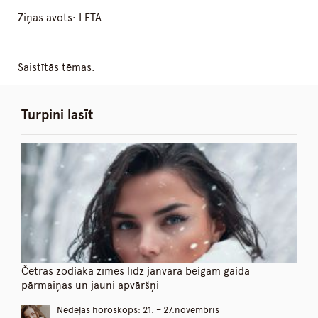
Ziņas avots: LETA.
Saistītās tēmas:
Turpini lasīt
Četras zodiaka zīmes līdz janvāra beigām gaida
pārmaiņas un jauni apvāršņi
Nedēļas horoskops: 21. – 27.novembris