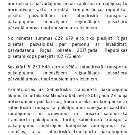
nodrošinātu pārvadājumu nepārtrauktību un daļēji segtu
normatīvajos aktos noteiktās kompensācijas republikas
pilsētu pašvaldībām un sabiedriskā transporta
pakalpojumu sniedzējiem reģionālajos pasažieru
pārvadājumos ar autobusiem un vilcieniem.
No minētās summas 629 679 eiro tiks piešķirti Rīgas
pilsētas pašvaldībai par personu ar invaliditāti
pārvadāšanu Rīgas pilsētā 2017.gadā. Republikas
pilsētām kopā piešķirti 102 773 eiro.
Savukārt 5 270 548 eiro atvēlēti sabiedriskā transporta
pakalpojumu sniedzējiem reģionālajos pasažieru
pārvadājumos ar autobusiem un vilcieniem.
Pamatojoties uz Sabiedriskā transporta pakalpojumu
likumu un atbilstoši Ministru kabineta 2015.gada 28.jūlija
noteikumiem par kārtību, kādā nosaka un kompensē ar
sabiedriskā transporta pakalpojumu sniegšanu saistītos
zaudējumus un izdevumus un nosaka sabiedriskā
transporta pakalpojuma tarifu, sabiedriskā transporta
pakalpojumu sniedzējiem kompensē zaudējumus, kas
radušies, ja ar sabiedriskā transporta pakalpojumu