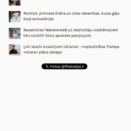
Mumiņš, princese Diāna un citas slavenības, kuras gāja
bojā autoavārijās
Nesabīsties! Nākamnedēļ uz iedzīvotāju viedtālruņiem
tiks nosūtīti šūnu apraides paziņojumi
Ļoti skarbi nosacījumi Ukrainai – nopludinātas Trampa
«miera» plāna detaļas