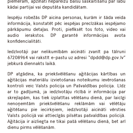
piemēram, apzināti nepareizu balsu saskaitīšanu par labu
kādai partijai vai deputāta kandidātam.
Iespēju robežās DP aicina personas, kurām ir šāda veida
informācija, konstatēt pēc iespējas precīzākas iespējamo
pārkāpumu detaļas. Proti, piefiksēt tos foto, video vai
audio ierakstos. DP garantē informācijas avota
konfidencialitāti.
Iedzīvotāji par nelikumībām aicināti zvanīt pa tālruni
67208964 vai rakstīt e-pastu uz adresi “dpdd@dp.gov.lv”
jebkurā diennakts laikā.
DP atgādina, ka priekšvēlēšanu aģitācijas kārtības un
aģitācijas materiālu izvietošanas noteikumu ievērošanas
kontroli veic Valsts policija un Pašvaldības policija. Līdz
ar to gadījumā, ja iedzīvotāju rīcībā ir informācija par
skrejlapām, kas tiek izplatītas vēlēšanu dienā, par laicīgi
nenoņemtām priekšvēlēšanu reklāmām vai vēlētāju
aģitēšanu pie iecirkņiem, iedzīvotāji aicināti vērsties
Valsts policijā vai attiecīgās pilsētas pašvaldības policijā.
Aģitācija ir aizliegta ne tikai pašā vēlēšanu dienā, bet arī
dienu pirms vēlēšanām.