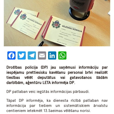
Facebook
Twitter
Telegram
Email
LinkedIn
WhatsApp
Drošības policija (DP) jau saņēmusi informāciju par
iespējamu prettiesisku kavēšanu personai brīvi realizēt
tiesības vēlēt deputātus vai gatavošanos šādām
darbībām, aģentūru LETA informēja DP.
DP patlaban veic iegūtās informācijas pārbaudi.
Tāpat DP informēja, ka dienesta rīcībā patlaban nav
informācija par tiešiem un sistemātiskiem ārvalstu
centieniem ietekmēt 13.Saeimas vēlēšanu norisi.