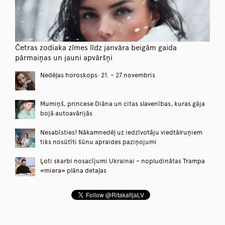
Četras zodiaka zīmes līdz janvāra beigām gaida
pārmaiņas un jauni apvāršņi
Nedēļas horoskops: 21. – 27.novembris
Mumiņš, princese Diāna un citas slavenības, kuras gāja
bojā autoavārijās
Nesabīsties! Nākamnedēļ uz iedzīvotāju viedtālruņiem
tiks nosūtīti šūnu apraides paziņojumi
Ļoti skarbi nosacījumi Ukrainai – nopludinātas Trampa
«miera» plāna detaļas