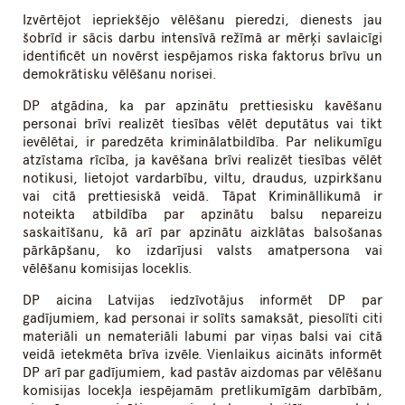
Izvērtējot iepriekšējo vēlēšanu pieredzi, dienests jau
šobrīd ir sācis darbu intensīvā režīmā ar mērķi savlaicīgi
identificēt un novērst iespējamos riska faktorus brīvu un
demokrātisku vēlēšanu norisei.
DP atgādina, ka par apzinātu prettiesisku kavēšanu
personai brīvi realizēt tiesības vēlēt deputātus vai tikt
ievēlētai, ir paredzēta kriminālatbildība. Par nelikumīgu
atzīstama rīcība, ja kavēšana brīvi realizēt tiesības vēlēt
notikusi, lietojot vardarbību, viltu, draudus, uzpirkšanu
vai citā prettiesiskā veidā. Tāpat Krimināllikumā ir
noteikta atbildība par apzinātu balsu nepareizu
saskaitīšanu, kā arī par apzinātu aizklātas balsošanas
pārkāpšanu, ko izdarījusi valsts amatpersona vai
vēlēšanu komisijas loceklis.
DP aicina Latvijas iedzīvotājus informēt DP par
gadījumiem, kad personai ir solīts samaksāt, piesolīti citi
materiāli un nemateriāli labumi par viņas balsi vai citā
veidā ietekmēta brīva izvēle. Vienlaikus aicināts informēt
DP arī par gadījumiem, kad pastāv aizdomas par vēlēšanu
komisijas locekļa iespējamām pretlikumīgām darbībām,