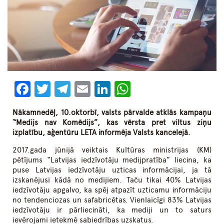
Facebook
Twitter
Telegram
Email
LinkedIn
WhatsApp
Nākamnedēļ, 10.oktorbī, valsts pārvalde atklās kampaņu
“Medijs nav Komēdijs”, kas vērsta pret viltus ziņu
izplatību, aģentūru LETA informēja Valsts kancelejā.
2017.gada jūnijā veiktais Kultūras ministrijas (KM)
pētījums “Latvijas iedzīvotāju medijpratība” liecina, ka
puse Latvijas iedzīvotāju uzticas informācijai, ja tā
izskanējusi kādā no medijiem. Taču tikai 40% Latvijas
iedzīvotāju apgalvo, ka spēj atpazīt uzticamu informāciju
no tendenciozas un safabricētas. Vienlaicīgi 83% Latvijas
iedzīvotāju ir pārliecināti, ka mediji un to saturs
ievērojami ietekmē sabiedrības uzskatus.