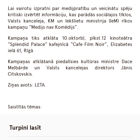
Lai vairotu izpratni par medijpratību un veicinātu spēju
kritiski izvērtēt informāciju, kas parādās sociālajos tīklos,
Valsts kanceleja, KM un Iekšlietu ministrija (IeM) rīkos
kampaņu “Medijs nav Komēdijs”.
Kampaņa tiks atklāta 10.oktorbī, plkst.12 kinoteātra
“Splendid Palace” kafejnīcā “Cafe Film Noir”, Elizabetes
ielā 61, Rīgā.
Kampaņas atklāšanā piedalīsies kultūras ministre Dace
Melbārde un Valsts kancelejas direktors Jānis
Citskovskis.
Ziņas avots: LETA.
Saistītās tēmas:
Turpini lasīt