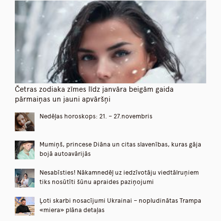
Četras zodiaka zīmes līdz janvāra beigām gaida
pārmaiņas un jauni apvāršņi
Nedēļas horoskops: 21. – 27.novembris
Mumiņš, princese Diāna un citas slavenības, kuras gāja
bojā autoavārijās
Nesabīsties! Nākamnedēļ uz iedzīvotāju viedtālruņiem
tiks nosūtīti šūnu apraides paziņojumi
Ļoti skarbi nosacījumi Ukrainai – nopludinātas Trampa
«miera» plāna detaļas