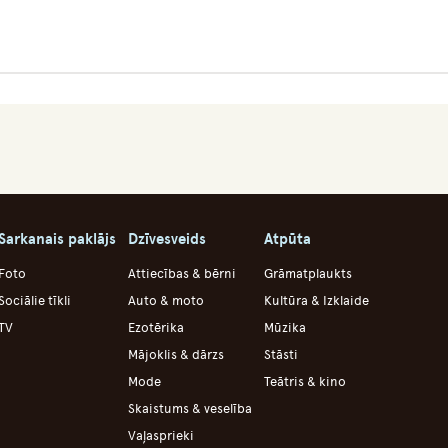
Sarkanais paklājs
Dzīvesveids
Atpūta
Foto
Attiecības & bērni
Grāmatplaukts
Sociālie tīkli
Auto & moto
Kultūra & Izklaide
TV
Ezotērika
Mūzika
Mājoklis & dārzs
Stāsti
Mode
Teātris & kino
Skaistums & veselība
Vaļasprieki