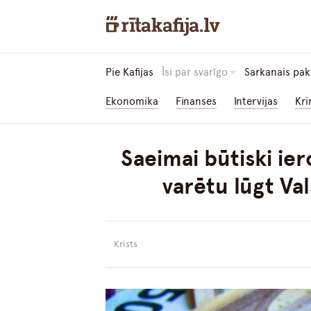
Pie Kafijas
Īsi par svarīgo
Sarkanais pak
Ekonomika
Finanses
Intervijas
Kri
Saeimai būtiski ie
varētu lūgt Va
Krists