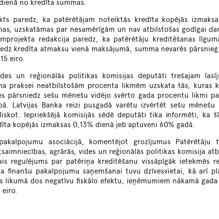
 dienā no kredīta summas.
jekts paredz, ka patērētājam noteiktās kredīta kopējās izmaksa
as, uzskatāmas par nesamērīgām un nav atbilstošas godīgai da
kumprojekta redakcija paredz, ka patērētāju kreditēšanas līgum
aredz kredīta atmaksu vienā maksājumā, summa nevarēs pārsnie
15 eiro.
ides un reģionālās politikas komisijas deputāti trešajam las
uma praksei neatbilstošām procenta likmēm uzskata tās, kuras k
izes pārsniedz sešu mēnešu vidējo svērto gada procentu likmi pa
bā. Latvijas Banka reizi pusgadā varētu izvērtēt sešu mēnešu 
skot. Iepriekšējā komisijās sēdē deputāti tika informēti, ka šī
edīta kopējās izmaksas 0,13% dienā jeb aptuveni 60% gadā.
u pakalpojumu asociācijā, komentējot grozījumus Patērētāju t
aimniecības, agrārās, vides un reģionālās politikas komisija atba
ais regulējums par patēriņa kreditēšanu vissāpīgāk ietekmēs r
eja finanšu pakalpojumu saņemšanai tuvu dzīvesvietai, kā arī pl
bas likumā dos negatīvu fiskālo efektu, ieņēmumiem nākamā gada 
 eiro.