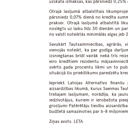
uzskata izmaksas, kas pārsniedz 0,25%
Otrajā lasījumā atbalstītais likumpro
pārsniedz 0,07% dienā no kredīta summ
praksei. Otrajā lasījumā atbalstītā li
noslēgts uz laiku līdz 30 dienām un p
no valstī noteiktās minimālās algas jeb 2
Savukārt Tautsaimniecības, agrārās, v
vienojās noteikt, ka par godīga darīj
izsniegšanas brīdī vairāk nekā trīs re
eiro kredītiem rezidentu mājsaimniecī
svērto gada procentu likmi un to publi
situācijā šis priekšlikums paredzētu kr
Iepriekš Latvijas Alternatīvo finanš
aizsardzības likumā, kurus Saeimas Tauts
trešajam lasījumam, norādīja, ka jaun
iedzīvotājus, kuriem ir ierobežota pie
grozījumi Patērētāju tiesību aizsardzī
budžetā samazinoties par 6-8 miljoniem
Ziņas avots: LETA.