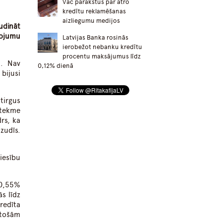
Vāc parakstus par ātro
kredītu reklamēšanas
aizliegumu medijos
udināt
pojumu
Latvijas Banka rosinās
ierobežot nebanku kredītu
procentu maksājumus līdz
m. Nav
0,12% dienā
bijusi
tirgus
etekme
rs, ka
zudīs.
iesību
 0,55%
s līdz
redīta
stošām