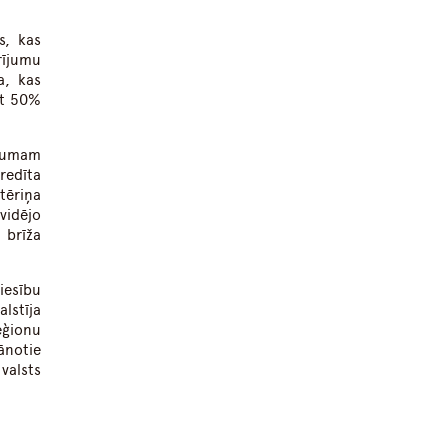
s, kas
rījumu
a, kas
gt 50%
ījumam
redīta
tēriņa
vidējo
 brīža
iesību
lstīja
eģionu
ānotie
valsts