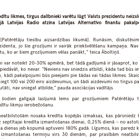
dIn
atsApp
ītu likmes, tirgus dalībnieki varētu lūgt Valsts prezidentu neizsl
ijā Latvijas Radio atzina Latvijas Alternatīvo finanšu pakal
 [Patērētāju tiesību aizsardzības likumā]. Runāsim, diskutēsi
ezidenta, jo šie grozījumi ir vairāk priekšvēlēšanu kampaņa. Nav 
stu, ko ar šiem grozījumiem vēlas panākt,” teica Āboltiņš.
mi var noteikt 20-30% apmērā, bet tādā gadījumā ir jāsaprot, ko 
piedāvāt, ko nevar. “Neviens nav sniedzis atbildi, kāda tad būs i
, kādi pakalpojumi būs pieejami pie šādas vai tādas likmes. Skaid
iegt 100 vai 200 eiro aizdevumus, un šādi aizdevumi no tirgus pa
utāti, nav sniegat atbilde,” pauda asociācijas vadītājs.
šodien galīgajā lasījumā lems par grozījumiem Patērētāju t
edītu likmju ierobežošanu.
neatbilstošām nosaka kredīta kopējās izmaksas, kas pārsniedz
 septītajai kredīta izmantošanas dienai, 0,25% dienā – no astotā
īta dienas jeb kopumā aptuveni 180% gadā. Līgumos, kas paredz k
 izmantošanas termiņu virs 30 dienām, par prasībām neatbil