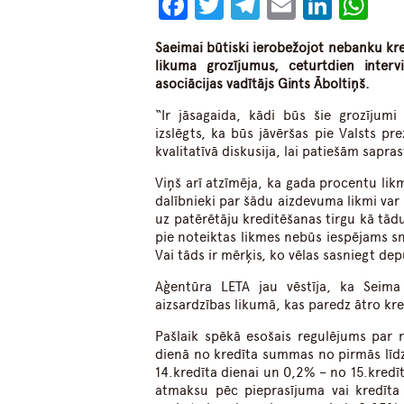
Facebook
Twitter
Telegram
Email
Linke
Wh
Saeimai būtiski ierobežojot nebanku kred
likuma grozījumus, ceturtdien interv
asociācijas vadītājs Gints Āboltiņš.
“Ir jāsagaida, kādi būs šie grozījumi
izslēgts, ka būs jāvēršas pie Valsts pr
kvalitatīvā diskusija, lai patiešām sapra
Viņš arī atzīmēja, ka gada procentu lik
dalībnieki par šādu aizdevuma likmi var 
uz patērētāju kreditēšanas tirgu kā tādu
pie noteiktas likmes nebūs iespējams sn
Vai tāds ir mērķis, ko vēlas sasniegt dep
Aģentūra LETA jau vēstīja, ka Seima 
aizsardzības likumā, kas paredz ātro kr
Pašlaik spēkā esošais regulējums par 
dienā no kredīta summas no pirmās līdz
14.kredīta dienai un 0,2% – no 15.kred
atmaksu pēc pieprasījuma vai kredīta