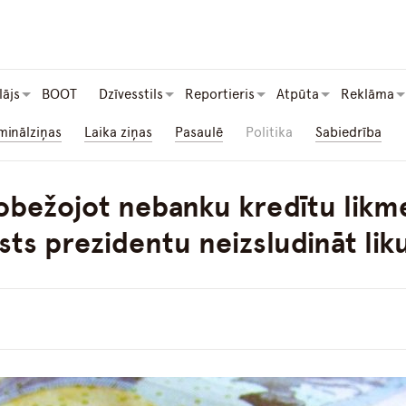
lājs
BOOT
Dzīvesstils
Reportieris
Atpūta
Reklāma
minālziņas
Laika ziņas
Pasaulē
Politika
Sabiedrība
robežojot nebanku kredītu likmes
lsts prezidentu neizsludināt li