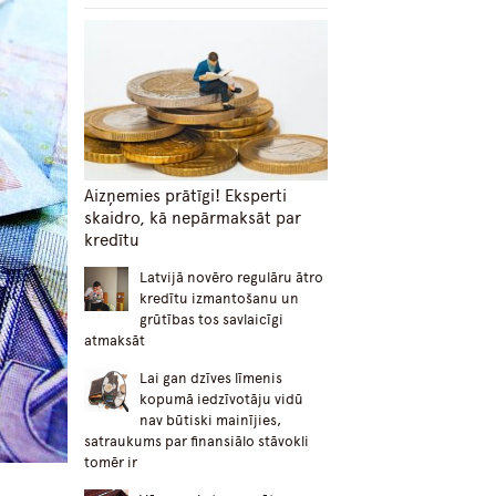
Aizņemies prātīgi! Eksperti
skaidro, kā nepārmaksāt par
kredītu
Latvijā novēro regulāru ātro
kredītu izmantošanu un
grūtības tos savlaicīgi
atmaksāt
Lai gan dzīves līmenis
kopumā iedzīvotāju vidū
nav būtiski mainījies,
satraukums par finansiālo stāvokli
tomēr ir