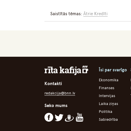
Saistītās tēmas:
Ātrie Kredīti
Īsi par svarīgo
Ekonomika
Kontakti
Finanses
redakcija@bnn.lv
Intervijas
Laika ziņas
Seko mums
Politika
Sabiedrība