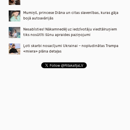
Mumiņš, princese Diāna un citas slavenības, kuras gāja
bojā autoavārijās
Nesabīsties! Nākamnedēļ uz iedzīvotāju viedtālruņiem
tiks nosūtīti šūnu apraides paziņojumi
Ļoti skarbi nosacījumi Ukrainai – nopludinātas Trampa
«miera» plāna detaļas