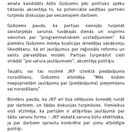
amata kandidāts Aldis Gobzems pēc politisko spēku
tikšanās akcentēja to, ka potenciālie valdības partneri
turpinās diskusijas par veicamajiem darbiem.
Gobzems pauda, ka partijas vienojās turpināt
savstarpējās sarunas tuvākajās dienās un vispirms
vienoties par “programmatiskiem uzstādījumiem”. Kā
piemēru Gobzems minēja koalīcijas iknedēļas sanāksmju
likvidēšanu, kā arī jautājumus par reģionālo reformu un
valsts pārvaldības modeli. Partijas turpināšot cieši
strādāt “pie satura jautājumiem”, akcentēja politiķis.
Taujāts, vai tas nozīmē JKP izteiktā piedāvājuma
noraidīšanu, Gobzems atbildēja: “Mēs šodien
neapspriedām jautājumu par [piedāvājuma] pieņemšanu
vai noraidīšanu”.
Bordāns pauda, ka JKP arī bija vēlējusies šonedēļ runāt
par darbiem, un šādas diskusijas turpināsies. Vienlaikus
viņš atzīmēja, ka partijām ir atšķirības jautājumā par
šādu sarunu formu – JKP ieskatā saruna būtu efektīvāka,
ja par darbiem spriestu konkrētie par jomu atbildīgie
politiķi.