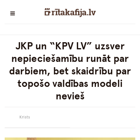
JKP un “KPV LV” uzsver
nepieciešamību runāt par
darbiem, bet skaidrību par
topošo valdības modeli
nevieš
Krists