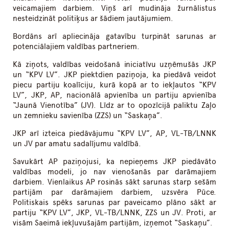
veicamajiem darbiem. Viņš arī mudināja žurnālistus
nesteidzināt politiķus ar šādiem jautājumiem.
Bordāns arī apliecināja gatavību turpināt sarunas ar
potenciālajiem valdības partneriem.
Kā ziņots, valdības veidošanā iniciatīvu uzņēmušās JKP
un “KPV LV”. JKP piektdien paziņoja, ka piedāvā veidot
piecu partiju koalīciju, kurā kopā ar to iekļautos “KPV
LV”, JKP, AP, nacionālā apvienība un partiju apvienība
“Jaunā Vienotība” (JV). Līdz ar to opozīcijā paliktu Zaļo
un zemnieku savienība (ZZS) un “Saskaņa”.
JKP arī izteica piedāvājumu “KPV LV”, AP, VL-TB/LNNK
un JV par amatu sadalījumu valdībā.
Savukārt AP paziņojusi, ka nepieņems JKP piedāvāto
valdības modeli, jo nav vienošanās par darāmajiem
darbiem. Vienlaikus AP rosinās sākt sarunas starp sešām
partijām par darāmajiem darbiem, uzsvēra Pūce.
Politiskais spēks sarunas par paveicamo plāno sākt ar
partiju “KPV LV”, JKP, VL-TB/LNNK, ZZS un JV. Proti, ar
visām Saeimā iekļuvušajām partijām, izņemot “Saskaņu”.