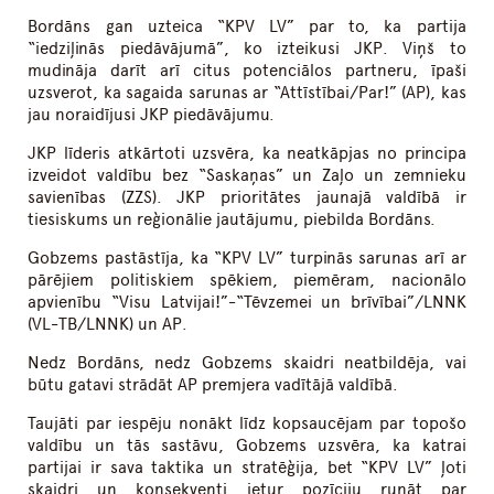
Bordāns gan uzteica “KPV LV” par to, ka partija
“iedziļinās piedāvājumā”, ko izteikusi JKP. Viņš to
mudināja darīt arī citus potenciālos partneru, īpaši
uzsverot, ka sagaida sarunas ar “Attīstībai/Par!” (AP), kas
jau noraidījusi JKP piedāvājumu.
JKP līderis atkārtoti uzsvēra, ka neatkāpjas no principa
izveidot valdību bez “Saskaņas” un Zaļo un zemnieku
savienības (ZZS). JKP prioritātes jaunajā valdībā ir
tiesiskums un reģionālie jautājumu, piebilda Bordāns.
Gobzems pastāstīja, ka “KPV LV” turpinās sarunas arī ar
pārējiem politiskiem spēkiem, piemēram, nacionālo
apvienību “Visu Latvijai!”-“Tēvzemei un brīvībai”/LNNK
(VL-TB/LNNK) un AP.
Nedz Bordāns, nedz Gobzems skaidri neatbildēja, vai
būtu gatavi strādāt AP premjera vadītājā valdībā.
Taujāti par iespēju nonākt līdz kopsaucējam par topošo
valdību un tās sastāvu, Gobzems uzsvēra, ka katrai
partijai ir sava taktika un stratēģija, bet “KPV LV” ļoti
skaidri un konsekventi ietur pozīciju runāt par