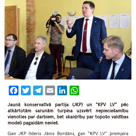
Facebook
Twitter
Telegram
Email
LinkedIn
WhatsApp
Jaunā konservatīvā partija (JKP) un “KPV LV” pēc
atkārtotām sarunām turpina uzsvērt nepieciešamību
vienoties par darbiem, bet skaidrību par topošo valdības
modeli pagaidām nevieš.
Gan JKP līderis Jānis Bordāns, gan “KPV LV” premjera