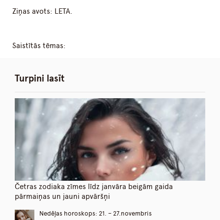
Ziņas avots: LETA.
Saistītās tēmas:
Turpini lasīt
Četras zodiaka zīmes līdz janvāra beigām gaida
pārmaiņas un jauni apvāršņi
Nedēļas horoskops: 21. – 27.novembris