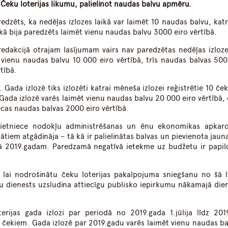
 Čeku loterijas likumu, palielinot naudas balvu apmēru.
edzēts, ka nedēļas izlozes laikā var laimēt 10 naudas balvu, kat
ikā bija paredzēts laimēt vienu naudas balvu 3000 eiro vērtībā.
redakcijā otrajam lasījumam vairs nav paredzētas nedēļas izloze
 vienu naudas balvu 10 000 eiro vērtībā, trīs naudas balvas 500
tībā.
. Gada izlozē tiks izlozēti katrai mēneša izlozei reģistrētie 10 ček
 Gada izlozē varēs laimēt vienu naudas balvu 20 000 eiro vērtībā, 
ecas naudas balvas 2000 eiro vērtībā.
s vietniece nodokļu administrēšanas un ēnu ekonomikas apkar
tiem atgādināja – tā kā ir palielinātas balvas un pievienota jaun
tā 2019.gadam. Paredzamā negatīvā ietekme uz budžetu ir papil
 lai nodrošinātu čeku loterijas pakalpojuma sniegšanu no šā 
u dienests uzsludina attiecīgu publisko iepirkumu nākamajā die
rijas gada izlozi par periodā no 2019.gada 1.jūlija līdz 201
čekiem. Gada izlozē par 2019.gadu varēs laimēt vienu naudas ba