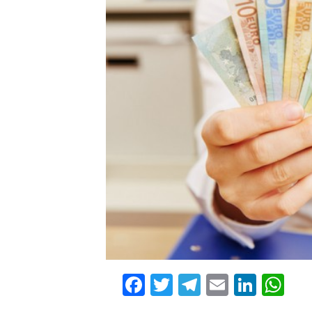
Facebook
Twitter
Telegram
Email
Linke
Wh