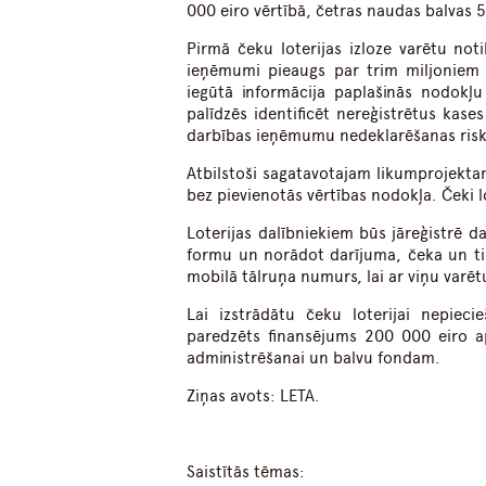
000 eiro vērtībā, četras naudas balvas 5
Pirmā čeku loterijas izloze varētu not
ieņēmumi pieaugs par trim miljoniem
iegūtā informācija paplašinās nodokļu
palīdzēs identificēt nereģistrētus kase
darbības ieņēmumu nedeklarēšanas risk
Atbilstoši sagatavotajam likumprojekta
bez pievienotās vērtības nodokļa. Čeki lo
Loterijas dalībniekiem būs jāreģistrē d
formu un norādot darījuma, čeka un tir
mobilā tālruņa numurs, lai ar viņu varētu
Lai izstrādātu čeku loterijai nepiec
paredzēts finansējums 200 000 eiro 
administrēšanai un balvu fondam.
Ziņas avots: LETA.
Saistītās tēmas: