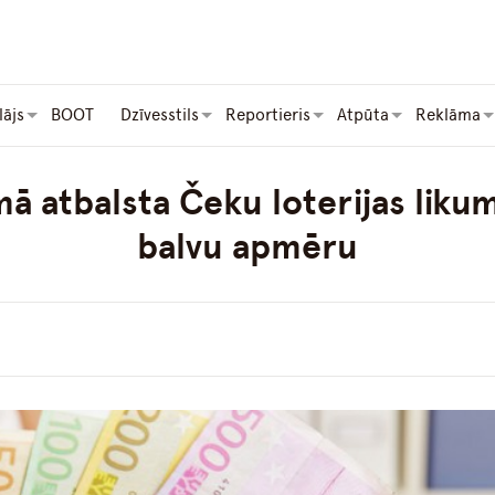
lājs
BOOT
Dzīvesstils
Reportieris
Atpūta
Reklāma
mā atbalsta Čeku loterijas liku
balvu apmēru