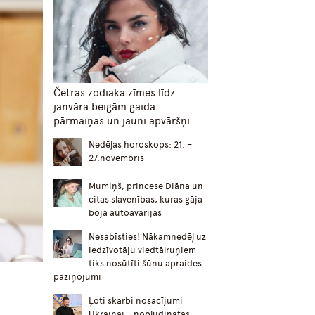
Četras zodiaka zīmes līdz
janvāra beigām gaida
pārmaiņas un jauni apvāršņi
Nedēļas horoskops: 21. –
27.novembris
Mumiņš, princese Diāna un
citas slavenības, kuras gāja
bojā autoavārijās
Nesabīsties! Nākamnedēļ uz
iedzīvotāju viedtālruņiem
tiks nosūtīti šūnu apraides
paziņojumi
Ļoti skarbi nosacījumi
Ukrainai – nopludinātas