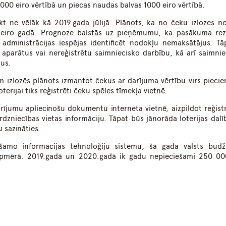
000 eiro vērtībā un piecas naudas balvas 1000 eiro vērtībā.
ikt ne vēlāk kā 2019.gada jūlijā. Plānots, ka no čeku izlozes n
 eiro gadā. Prognoze balstās uz pieņēmumu, ka pasākuma rez
 administrācijas iespējas identificēt nodokļu nemaksātājus. Tā
s aparātus vai nereģistrētu saimniecisko darbību, kā arī saimnie
us.
m izlozēs plānots izmantot čekus ar darījuma vērtību virs piecie
terijai tiks reģistrēti čeku spēles tīmekļa vietnē.
arījumu apliecinošu dokumentu interneta vietnē, aizpildot reģistr
dzniecības vietas informāciju. Tāpat būs jānorāda loterijas dalī
 sazināties.
iešamo informācijas tehnoloģiju sistēmu, šā gada valsts budž
apmērā. 2019.gadā un 2020.gadā ik gadu nepieciešami 250 00