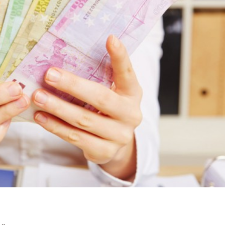
dIn
atsApp