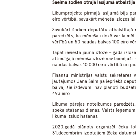
Saeima šodien otrajā lasījumā atbalstīja
Likumprojekta pirmajā lasījumā bija par
eiro vērtībā, savukārt mēneša izlozes la
Savukārt šodien deputātu atbalstītajā 
paredzēts, ka mēneša izlozē var laimēt
vērtībā un 50 naudas balvas 100 eiro vēr
Tāpat ieviesta jauna izloze – gada izloze
attiecīgajā mēneša izlozē nav laimējuši.
naudas balvas 10 000 eiro vērtībā un pi
Finanšu ministrijas valsts sekretāre
jautājumos Jana Salmiņa iepriekš deputā
balva, šie izdevumi nav plānoti budže
493 eiro.
Likuma pārejas noteikumos paredzēts,
spēkā stāšanās dienas, Valsts ieņēmum
likuma izsludināšanas.
2020.gadā plānots organizēt čeku lote
31.decembrim izdotajiem (čeka datums) 