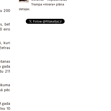
Trampa «miera» plāna
detaļas
ru 200
s, bet
0 eiro
i, kuri
četras
ošanas
a gada
du 211
likuma
nā pēc
9.gada
lvu 10