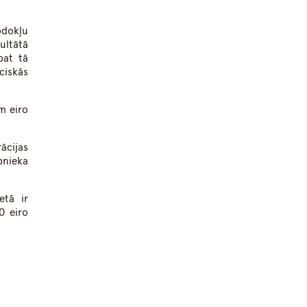
odokļu
ultātā
pat tā
ciskās
m eiro
ācijas
bnieka
etā ir
0 eiro