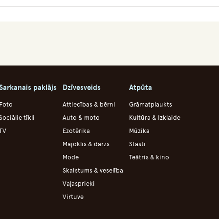
Sarkanais paklājs
Dzīvesveids
Atpūta
Foto
Attiecības & bērni
Grāmatplaukts
Sociālie tīkli
Auto & moto
Kultūra & Izklaide
TV
Ezotērika
Mūzika
Mājoklis & dārzs
Stāsti
Mode
Teātris & kino
Skaistums & veselība
Vaļasprieki
Virtuve