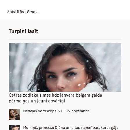
Saistītās tēmas:
Turpini lasīt
Četras zodiaka zīmes līdz janvāra beigām gaida
pārmaiņas un jauni apvāršņi
Nedēļas horoskops: 21. – 27.novembris
Mumiņš, princese Diāna un citas slavenības, kuras gāja