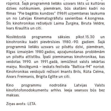
rūpnīcā. Šajā programmā lielāks uzsvars likts uz kultūras
dzīves notikumiem, piemēram, būs skatāmi kadri no
filmas “Pie bagātās kundzes” (1969) uzņemšanas laukuma
un no Latvijas Kinematogrāfistu savienības 4.kongresa.
Šīs kinohronikas režisējuši Laima Žurgina, Biruta Veldre,
Ivars Kraulītis un citi.
Noslēdzošā programma sāksies plkst.15.30 un
kinohroniku kadri pievērsīsies 1980.-90. gadiem. Šajā
programmā lielāks uzsvars uz pilsētu dzīvi, piemēram,
Rīgas izmaiņām 1980.gados, apzaļumošanas problēmām
un pilsētu attīstību. Īpaši pieminamas kinohronikas, kas
veidotas 1990. un 1991.gadā, iemūžinot valsts iekārtas
maiņu. Noslēgumā – ieskats festivāla “Baltica-94” norisē.
Kinohronikas veidojuši režisori Imants Brils, Rūta Celma,
Aivars Freimanis, Brigita Eglīte un citi.
Kino programmu nodrošina Latvijas Valsts
kinofotofonodokumentu arhīvs. Ieeja seansos būs bez
maksas.
Ziņas avots: LETA.