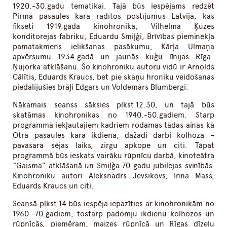
1920.-30.gadu tematikai. Tajā būs iespējams redzēt
Pirmā pasaules kara radītos postījumus Latvijā, kas
fiksēti 1919.gada kinohronikā, Vilhelma Ķuzes
konditorejas fabriku, Eduardu Smiļģi, Brīvības pieminekļa
pamatakmens ielikšanas pasākumu, Kārļa Ulmaņa
apvērsumu 1934.gadā un jaunās kuģu līnijas Rīga-
Ņujorka atklāšanu. Šo kinohroniku autoru vidū ir Arnolds
Cālītis, Eduards Kraucs, bet pie skaņu hroniku veidošanas
piedalījušies brāļi Edgars un Voldemārs Blumbergi.
Nākamais seanss sāksies plkst.12.30, un tajā būs
skatāmas kinohronikas no 1940.-50.gadiem. Starp
programmā iekļautajiem kadriem rodamas tādas ainas kā
Otrā pasaules kara ikdiena, dažādi darbi kolhozā –
pavasara sējas laiks, zirgu apkope un citi. Tāpat
programmā būs ieskats vairāku rūpnīcu darbā, kinoteātra
“Gaisma” atklāšanā un Smiļģa 70 gadu jubilejas svinībās.
Kinohroniku autori Aleksnadrs Jevsikovs, Irina Mass,
Eduards Kraucs un citi.
Seansā plkst.14 būs iespēja iepazīties ar kinohronikām no
1960.-70.gadiem, tostarp padomju ikdienu kolhozos un
rūpnīcās, piemēram, maizes rūpnīcā un Rīgas dīzeļu