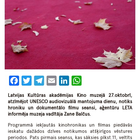
Facebook
Twitter
Telegram
Email
LinkedIn
WhatsApp
Latvijas Kultūras akadēmijas Kino muzejā 27.oktobrī,
atzīmējot UNESCO audiovizuālā mantojuma dienu, notiks
hroniku un dokumentālo filmu seansi, aģentūru LETA
informēja muzeja vadītāja Zane Balčus.
Programmā iekļautās kinohronikas un filmas piedāvās
ieskatu dažādos dzīves notikumos atšķirīgos vēstures
periodos. Pats pirmais seanss, kas sāksies plkst.11, veltīts