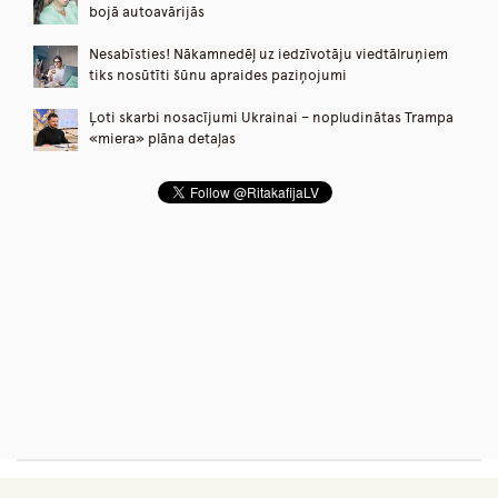
bojā autoavārijās
Nesabīsties! Nākamnedēļ uz iedzīvotāju viedtālruņiem
tiks nosūtīti šūnu apraides paziņojumi
Ļoti skarbi nosacījumi Ukrainai – nopludinātas Trampa
«miera» plāna detaļas