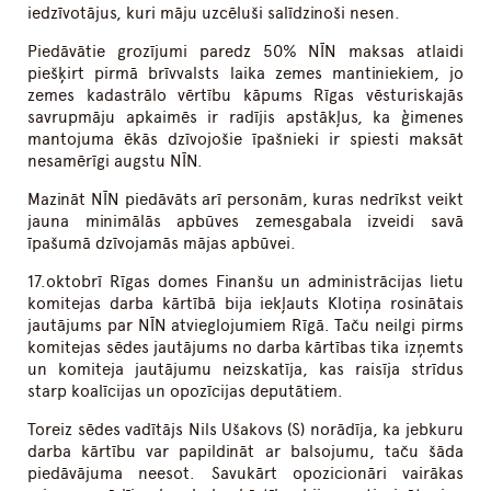
iedzīvotājus, kuri māju uzcēluši salīdzinoši nesen.
Piedāvātie grozījumi paredz 50% NĪN maksas atlaidi
piešķirt pirmā brīvvalsts laika zemes mantiniekiem, jo
zemes kadastrālo vērtību kāpums Rīgas vēsturiskajās
savrupmāju apkaimēs ir radījis apstākļus, ka ģimenes
mantojuma ēkās dzīvojošie īpašnieki ir spiesti maksāt
nesamērīgi augstu NĪN.
Mazināt NĪN piedāvāts arī personām, kuras nedrīkst veikt
jauna minimālās apbūves zemesgabala izveidi savā
īpašumā dzīvojamās mājas apbūvei.
17.oktobrī Rīgas domes Finanšu un administrācijas lietu
komitejas darba kārtībā bija iekļauts Klotiņa rosinātais
jautājums par NĪN atvieglojumiem Rīgā. Taču neilgi pirms
komitejas sēdes jautājums no darba kārtības tika izņemts
un komiteja jautājumu neizskatīja, kas raisīja strīdus
starp koalīcijas un opozīcijas deputātiem.
Toreiz sēdes vadītājs Nils Ušakovs (S) norādīja, ka jebkuru
darba kārtību var papildināt ar balsojumu, taču šāda
piedāvājuma neesot. Savukārt opozicionāri vairākas