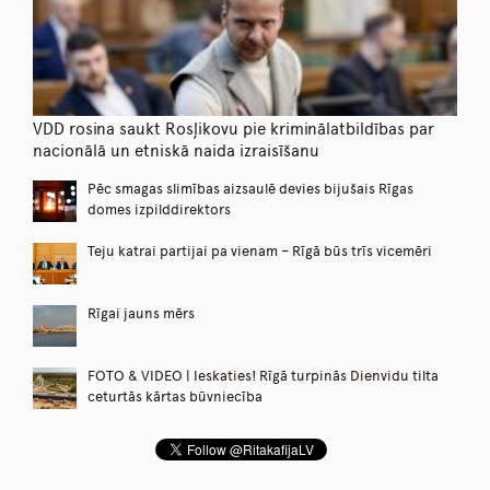
VDD rosina saukt Rosļikovu pie kriminālatbildības par
nacionālā un etniskā naida izraisīšanu
Pēc smagas slimības aizsaulē devies bijušais Rīgas
domes izpilddirektors
Teju katrai partijai pa vienam – Rīgā būs trīs vicemēri
Rīgai jauns mērs
FOTO & VIDEO | Ieskaties! Rīgā turpinās Dienvidu tilta
ceturtās kārtas būvniecība