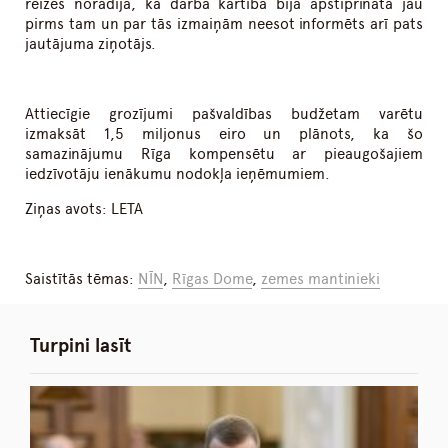
reizes norādīja, ka darba kārtība bija apstiprināta jau
pirms tam un par tās izmaiņām neesot informēts arī pats
jautājuma ziņotājs.
Attiecīgie grozījumi pašvaldības budžetam varētu
izmaksāt 1,5 miljonus eiro un plānots, ka šo
samazinājumu Rīga kompensētu ar pieaugošajiem
iedzīvotāju ienākumu nodokļa ieņēmumiem.
Ziņas avots: LETA
Saistītās tēmas:
NĪN
,
Rīgas Dome
,
zemes mantinieki
Turpini lasīt