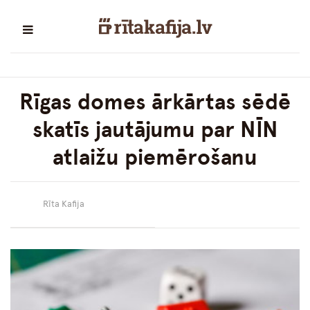
Rīgas domes ārkārtas sēdē
skatīs jautājumu par NĪN
atlaižu piemērošanu
Rīta Kafija