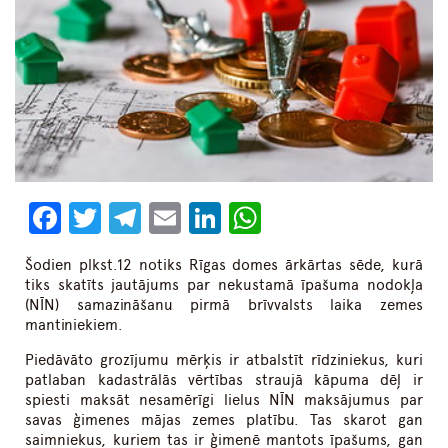
Facebook
Twitter
Telegram
Email
LinkedIn
WhatsApp
Šodien plkst.12 notiks Rīgas domes ārkārtas sēde, kurā
tiks skatīts jautājums par nekustamā īpašuma nodokļa
(NĪN) samazināšanu pirmā brīvvalsts laika zemes
mantiniekiem.
Piedāvāto grozījumu mērķis ir atbalstīt rīdziniekus, kuri
patlaban kadastrālās vērtības straujā kāpuma dēļ ir
spiesti maksāt nesamērīgi lielus NĪN maksājumus par
savas ģimenes mājas zemes platību. Tas skarot gan
saimniekus, kuriem tas ir ģimenē mantots īpašums, gan