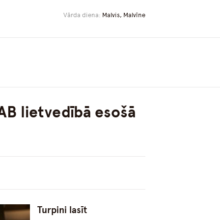
Vārda diena:
Malvis, Malvīne
AB lietvedībā esošā
Turpini lasīt