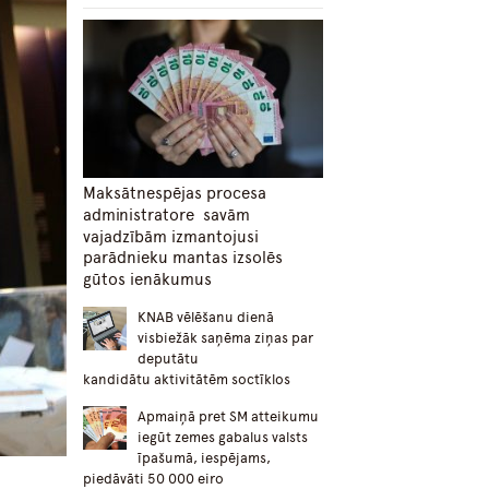
Maksātnespējas procesa
administratore savām
vajadzībām izmantojusi
parādnieku mantas izsolēs
gūtos ienākumus
KNAB vēlēšanu dienā
visbiežāk saņēma ziņas par
deputātu
kandidātu aktivitātēm soctīklos
Apmaiņā pret SM atteikumu
iegūt zemes gabalus valsts
īpašumā, iespējams,
piedāvāti 50 000 eiro