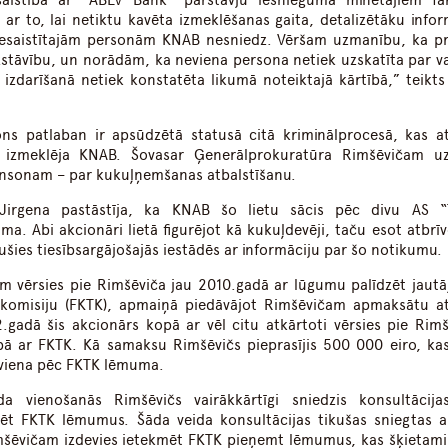
saistībā ar “ABLV Bank” pārstāvju iesniegumā minētajiem fa
 ar to, lai netiktu kavēta izmeklēšanas gaita, detalizētāku infor
 iesaistītajām personām KNAB nesniedz. Vēršam uzmanību, ka p
izstāvību, un norādām, ka neviena persona netiek uzskatīta par va
izdarīšanā netiek konstatēta likumā noteiktajā kārtībā,” teikt
ns patlaban ir apsūdzētā statusā citā kriminālprocesā, kas a
 izmeklēja KNAB. Šovasar Ģenerālprokuratūra Rimšēvičam uz
nsonam – par kukuļņemšanas atbalstīšanu.
 Jirgena pastāstīja, ka KNAB šo lietu sācis pēc divu AS “
. Abi akcionāri lietā figurējot kā kukuļdevēji, taču esot atbrīv
rsušies tiesībsargājošajās iestādēs ar informāciju par šo notikumu.
iem vērsies pie Rimšēviča jau 2010.gadā ar lūgumu palīdzēt jaut
s komisiju (FKTK), apmaiņā piedāvājot Rimšēvičam apmaksātu a
gadā šis akcionārs kopā ar vēl citu atkārtoti vērsies pie Rimš
ībā ar FKTK. Kā samaksu Rimšēvičs pieprasījis 500 000 eiro, kas
 viena pēc FKTK lēmuma.
a vienošanās Rimšēvičs vairākkārtīgi sniedzis konsultācij
ēt FKTK lēmumus. Šāda veida konsultācijas tikušas sniegtas a
mšēvičam izdevies ietekmēt FKTK pieņemt lēmumus, kas šķietami 