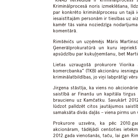
“KNAB lietvedībā ir kriminālprocess 
Kriminālprocesā noris izmeklēšana, līdz
par konkrēto kriminālprocesu un tajā
iesaistītajām personām ir tiesības uz a
kamēr tās vaina noziedzīga nodarījuma 
komentārā.
Rimšēvičs un uzņēmējs Māris Martinso
Ģenerālprokuratūrā un kuru iepriekš
apsūdzību par kukuļņemšanu, bet Marti
Lietas uzraugošā prokurore Viorika
komercbanka” (TKB) akcionāru iesnieguma
kriminālatbildības, jo viņi labprātīgi vē
Jirgena stāstīja, ka viens no akcionār
saistībā ar Finanšu un kapitāla tirgu
braucienu uz Kamčatku. Savukārt 2012.
lūdzot palīdzēt citos jautājumos saist
samaksāta divās daļās – viena pirms un
Prokurore uzsvēra, ka pēc 2010.gad
akcionāram, tādējādi cenšoties ietekm
2012.gada vienošanās, taču, lai gan Ri