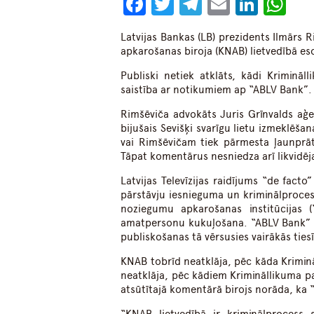
Facebook
Twitter
Telegram
Email
Linke
Wh
Latvijas Bankas (LB) prezidents Ilmārs 
apkarošanas biroja (KNAB) lietvedībā eso
Publiski netiek atklāts, kādi Krimināl
saistība ar notikumiem ap “ABLV Bank”.
Rimšēviča advokāts Juris Grīnvalds aģe
bijušais Sevišķi svarīgu lietu izmeklē
vai Rimšēvičam tiek pārmesta ļaunprāt
Tāpat komentārus nesniedza arī likvidēj
Latvijas Televīzijas raidījums “de fac
pārstāvju iesnieguma un kriminālprocess 
noziegumu apkarošanas institūcijas (
amatpersonu kukuļošana. “ABLV Bank” v
publiskošanas tā vērsusies vairākās ties
KNAB tobrīd neatklāja, pēc kāda Krimin
neatklāja, pēc kādiem Krimināllikuma pa
atsūtītajā komentārā birojs norāda, ka “