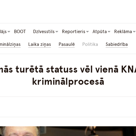
lājs
BOOT
Dzīvesstils
Reportieris
Atpūta
Reklāma
minālziņas
Laika ziņas
Pasaulē
Politika
Sabiedrība
s turētā statuss vēl vienā KN
kriminālprocesā