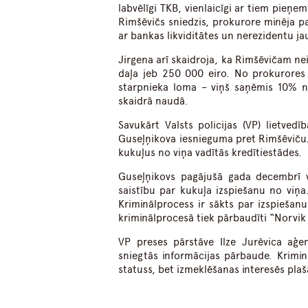
labvēlīgi TKB, vienlaicīgi ar tiem pieņem
Rimšēvičs sniedzis, prokurore minēja p
ar bankas likviditātes un nerezidentu j
Jirgena arī skaidroja, ka Rimšēvičam nei
daļa jeb 250 000 eiro. No prokurores 
starpnieka loma – viņš saņēmis 10% n
skaidrā naudā.
Savukārt Valsts policijas (VP) lietved
Guseļņikova iesnieguma pret Rimšēviču. G
kukuļus no viņa vadītās kredītiestādes.
Guseļņikovs pagājušā gada decembrī v
saistību par kukuļa izspiešanu no viņa
Kriminālprocess ir sākts par izspiešanu
kriminālprocesā tiek pārbaudīti “Norvik
VP preses pārstāve Ilze Jurēvica aģe
sniegtās informācijas pārbaude. Krimi
statuss, bet izmeklēšanas interesēs pl