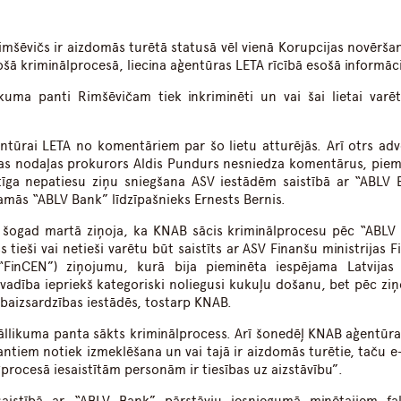
dIn
atsApp
Rimšēvičs ir aizdomās turētā statusā vēl vienā Korupcijas novērša
šā kriminālprocesā, liecina aģentūras LETA rīcībā esošā informāci
likuma panti Rimšēvičam tiek inkriminēti un vai šai lietai varē
ntūrai LETA no komentāriem par šo lietu atturējās. Arī otrs adv
šanas nodaļas prokurors Aldis Pundurs nesniedza komentārus, pie
īga nepatiesu ziņu sniegšana ASV iestādēm saistībā ar “ABLV 
amās “ABLV Bank” līdzīpašnieks Ernests Bernis.
to” šogad martā ziņoja, ka KNAB sācis kriminālprocesu pēc “ABLV
tieši vai netieši varētu būt saistīts ar ASV Finanšu ministrijas F
“FinCEN”) ziņojumu, kurā bija pieminēta iespējama Latvijas 
adība iepriekš kategoriski noliegusi kukuļu došanu, bet pēc zi
ībaizsardzības iestādēs, tostarp KNAB.
āllikuma panta sākts kriminālprocess. Arī šonedēļ KNAB aģentūra
ntiem notiek izmeklēšana un vai tajā ir aizdomās turētie, taču e
procesā iesaistītām personām ir tiesības uz aizstāvību”.