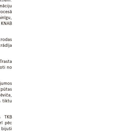
ktiem.
māciju
rocesā
inīgu,
s KNAB
trodas
rādīja
Trasta
oti no
ājumos
tpūtas
ēviča,
 tiktu
as TKB
rī pēc
bijuši