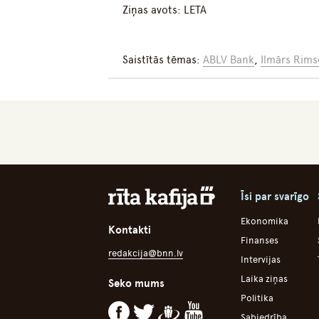
Ziņas avots: LETA
Saistītās tēmas:
ABLV Bank
,
Ilmārs Rims
Īsi par svarīgo
Ekonomika
Kontakti
Finanses
redakcija@bnn.lv
Intervijas
Laika ziņas
Seko mums
Politika
Sabiedrība