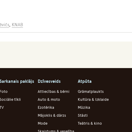
ēvičs
,
KNAB
Sarkanais paklājs
Dzīvesveids
Atpūta
Foto
Attiecības & bērni
Grāmatplaukts
Sociālie tīkli
Auto & moto
Kultūra & Izklaide
TV
Ezotērika
Mūzika
Mājoklis & dārzs
Stāsti
Mode
Teātris & kino
Skaistums & veselība