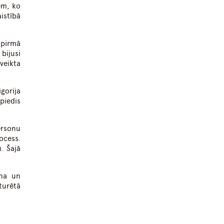
iem, ko
istībā
 pirmā
bijusi
veikta
gorija
piedis
ersonu
ocess.
. Šajā
ana un
turētā