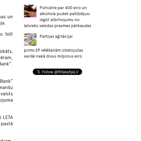
Psihiatre par 400 eiro un
alkohola pudeli palīdzējusi
nas un
iegūt atbrīvojumu no
ja.
latviešu valodas prasmes pārbaudes
tu būt
Partijas aģitācijai
pirms EP vēlēšanām izlietojušas
okāts,
vairāk nekā divus miljonus eiro
mēram,
Bank”.
 Bank”
inanšu
valsts
ņojuma
i LETA
-pastā