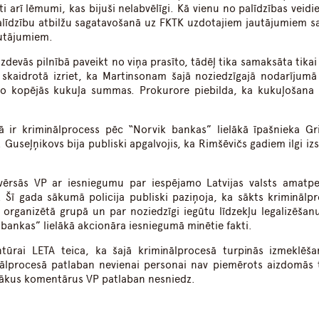
ti arī lēmumi, kas bijuši nelabvēlīgi. Kā vienu no palīdzības veid
alīdzību atbilžu sagatavošanā uz FKTK uzdotajiem jautājumiem sa
autājumiem.
zdevās pilnībā paveikt no viņa prasīto, tādēļ tika samaksāta tikai
skaidrotā izriet, ka Martinsonam šajā noziedzīgajā nodarījumā 
o kopējās kukuļa summas. Prokurore piebilda, ka kukuļošana 
ībā ir kriminālprocess pēc “Norvik bankas” lielākā īpašnieka Gri
useļņikovs bija publiski apgalvojis, ka Rimšēvičs gadiem ilgi izs
ērsās VP ar iesniegumu par iespējamo Latvijas valsts amatp
. Šī gada sākumā policija publiski paziņoja, ka sākts kriminālpr
 organizētā grupā un par noziedzīgi iegūtu līdzekļu legalizēšanu
 bankas” lielākā akcionāra iesniegumā minētie fakti.
ntūrai LETA teica, ka šajā kriminālprocesā turpinās izmeklēš
nālprocesā patlaban nevienai personai nav piemērots aizdomās 
ašākus komentārus VP patlaban nesniedz.