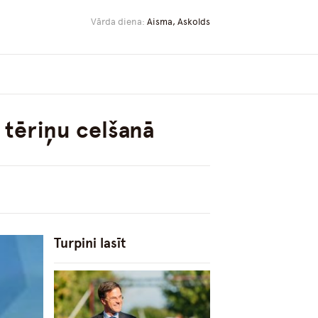
Vārda diena:
Aisma, Askolds
 tēriņu celšanā
Turpini lasīt