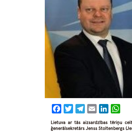
Facebook
Twitter
Telegram
Email
Linke
Wh
Lietuva ar tās aizsardzības tēriņu ce
ģenerālsekretārs Jenss Stoltenbergs (Je