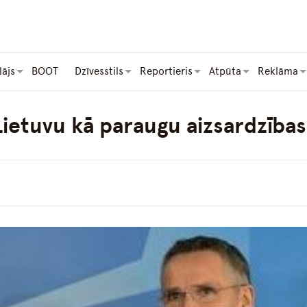
lājs
BOOT
Dzīvesstils
Reportieris
Atpūta
Reklāma
etuvu kā paraugu aizsardzības