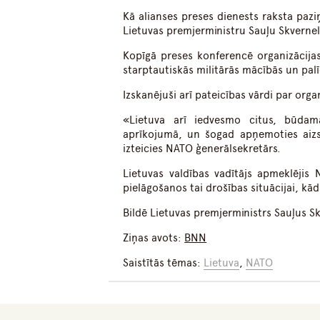
Kā alianses preses dienests raksta pazi
Lietuvas premjerministru Sauļu Skverneli
Kopīgā preses konferencē organizācijas
starptautiskās militārās mācībās un pal
Izskanējuši arī pateicības vārdi par org
«Lietuva arī iedvesmo citus, būdam
aprīkojumā, un šogad apņemoties aizs
izteicies NATO ģenerālsekretārs.
Lietuvas valdības vadītājs apmeklējis 
pielāgošanos tai drošības situācijai, kād
Bildē Lietuvas premjerministrs Sauļus Sk
Ziņas avots:
BNN
Saistītās tēmas:
Lietuva
,
NATO