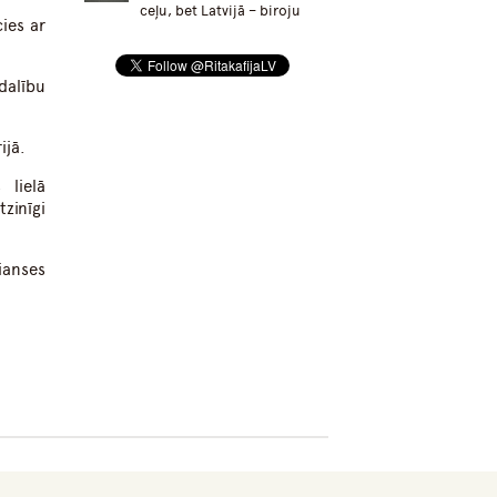
ceļu, bet Latvijā – biroju
ies ar
dalību
ijā.
 lielā
zinīgi
ianses