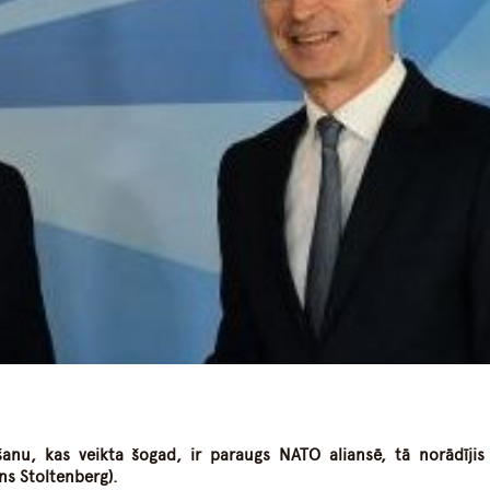
dIn
atsApp
lšanu, kas veikta šogad, ir paraugs NATO aliansē, tā norādīji
ns Stoltenberg).