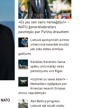
«Es jau sen vairs nereaģēju!» –
NATO ģenerālsekretārs
pasmejas par Putina draudiem
Lietuvā apstiprināti pirmie
infekciozā katarālā drudža
jeb zilās mēles slimības
gadījumi
Kanādas Karalisko Gaisa
spēku iznīcinātāji veiks
pārlidojumu virs Rīgas
«Izjūtiet uz savas ādas!» –
Medvedevs izpļāpājas par
Krievijas iesaisti Eiropas
dronu «epidēmijā»
s NATO
Rail Baltica
progress:
Lietuvā sāk būvēt sliežu