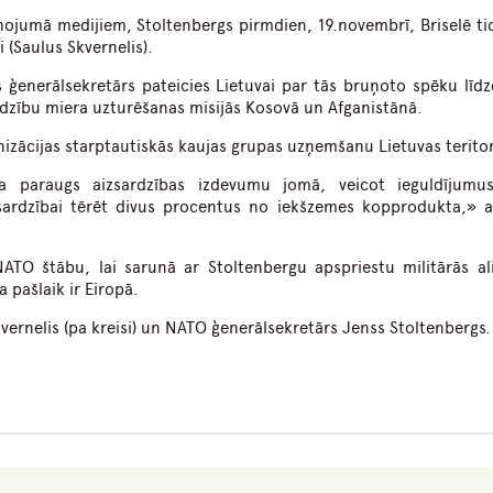
ņojumā medijiem, Stoltenbergs pirmdien, 19.novembrī, Briselē tic
 (Saulus Skvernelis).
 ģenerālsekretārs pateicies Lietuvai par tās bruņoto spēku līdz
īdzību miera uzturēšanas misijās Kosovā un Afganistānā.
anizācijas starptautiskās kaujas grupas uzņemšanu Lietuvas teritor
a paraugs aizsardzības izdevumu jomā, veicot ieguldījumus
ardzībai tērēt divus procentus no iekšzemes kopprodukta,» at
NATO štābu, lai sarunā ar Stoltenbergu apspriestu militārās al
a pašlaik ir Eiropā.
vernelis (pa kreisi) un NATO ģenerālsekretārs Jenss Stoltenbergs.