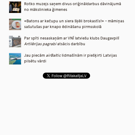
Rotko muzejs saņem divus oriģināldarbus dāvinājumā
no mākslinieka ģimenes
«Batons ar kečupu un siera šķēli brokastīs!» – māmiņas
sašutušas par knapo ēdināšanu pirmsskolā
Par spīti nesaskaņām ar VNĪ latviešu klubs Daugavpilī
Artilērijas pagrabi
atsācis darbību
Jau piecām
airBaltic
lidmašīnām ir piešķirti Latvijas
pilsētu vārdi