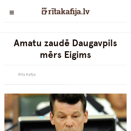
Amatu zaudē Daugavpils
mērs Eigims
Rīta Kafija