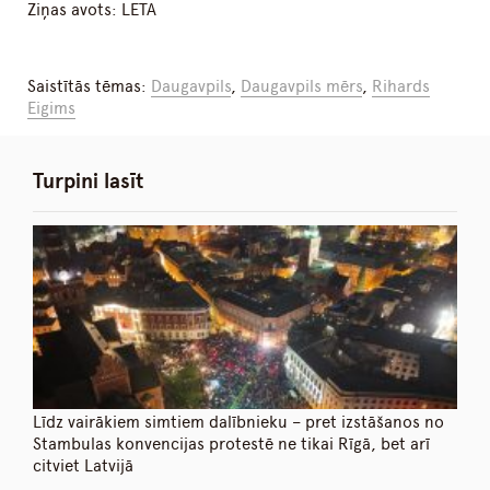
Ziņas avots: LETA
Saistītās tēmas:
Daugavpils
,
Daugavpils mērs
,
Rihards
Eigims
Turpini lasīt
Līdz vairākiem simtiem dalībnieku – pret izstāšanos no
Stambulas konvencijas protestē ne tikai Rīgā, bet arī
citviet Latvijā