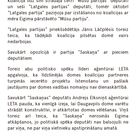
Koalīcijā līdz šim strādāja četri “Mūsu partijas” deputāti
un seši “Latgales partijas” deputāti, tomēr oktobrī
“Latgales partija” paziņoja par izstāšanos no koalīcijas ar
mēra Eigima pārstāvēto “Mūsu partiju”.
“Latgales partijas” priekšsēdētājs Jānis Lāčplēsis toreiz
teica, ka tādējādi koalīcija pilsētas domē vairs
nedarbojas.
Savukārt opozīcijā ir partija “Saskaņa” ar pieciem
deputātiem.
Toreiz abu politisko spēku līderi aģentūrai LETA
apgalvoja, ka līdzšinējās domes koalīcijas partneres
turpinās iecerēto projektu īstenošanu un pašlaik
jautājums par domes vadības nomaiņu nav dienaskārtībā.
Savukārt “Saskaņas” deputāts Andrejs Elksniņš aģentūrai
LETA pauda, ka vienīgā izeja, lai Daugavpils dome varētu
strādāt konstruktīvi, ir atkārtotas domes vēlēšanas. Viņš
toreiz arī teica, ka “Saskaņa” nerosinās Eigima
atkāpšanos, jo politiskā spēka deputāti nav balsojuši ne
par viņa, ne par viņa vietnieku apstiprināšanu amatā.