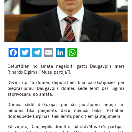
Facebook
Twitter
Telegram
Email
LinkedIn
WhatsApp
Ceturtdien no amata negaidīti gāzts Daugavpils mērs
Rihards Eigims (“Mūsu partija”).
Deviņi no 15 domes deputātiem bija parakstījušies par
pieprasījumu Daugavpils domes sēdē lemt par Eigima
atbrīvošanu no amata.
Domes sēdē diskusijas par šo jautājumu nebija un
lēmums tika pieņemts dažu minūšu laikā. Patlaban
domes sēde turpinās, tiek lemts par citiem jautājumiem.
Kā ziņots, Daugavpils domē ir pārstāvētas trīs partijas.