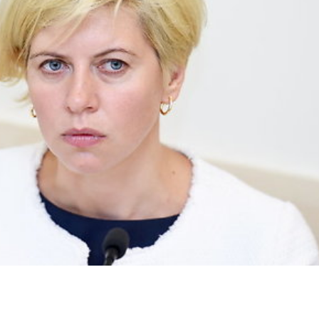
dIn
atsApp