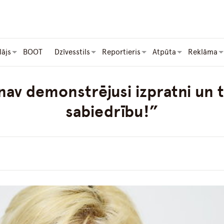
lājs
BOOT
Dzīvesstils
Reportieris
Atpūta
Reklāma
av demonstrējusi izpratni un t
sabiedrību!”