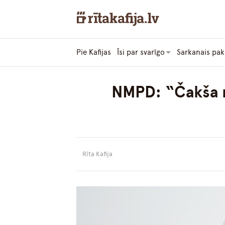
Pie Kafijas
Īsi par svarīgo
Sarkanais pak
NMPD: “Čakša n
Rīta Kafija