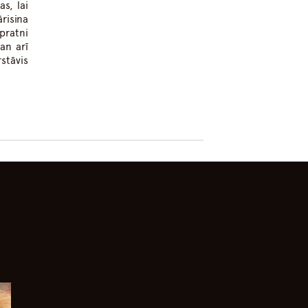
s, lai
risina
pratni
an arī
stāvis