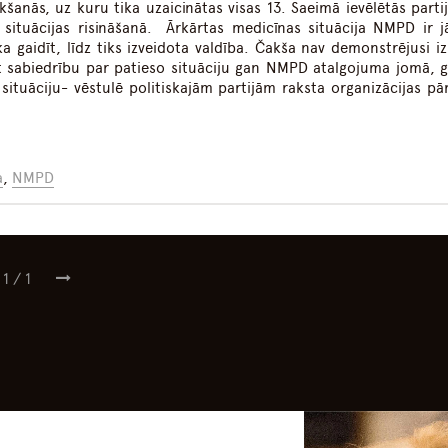
anās, uz kuru tika uzaicinātas visas 13. Saeimā ievēlētās partija
s situācijas risināšanā. Ārkārtas medicīnas situācija NMPD ir jā
a gaidīt, līdz tiks izveidota valdība. Čakša nav demonstrējusi iz
t sabiedrību par patieso situāciju gan NMPD atalgojuma jomā, g
situāciju- vēstulē politiskajām partijām raksta organizācijas pār
a
,
NMPD
1
/
1