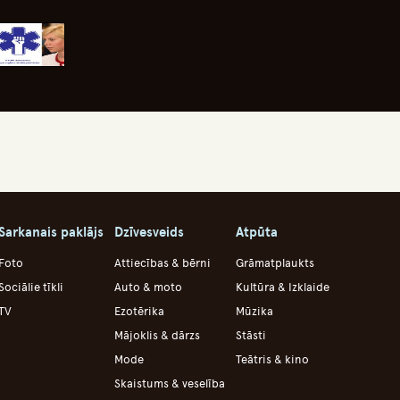
Sarkanais paklājs
Dzīvesveids
Atpūta
Foto
Attiecības & bērni
Grāmatplaukts
Sociālie tīkli
Auto & moto
Kultūra & Izklaide
TV
Ezotērika
Mūzika
Mājoklis & dārzs
Stāsti
Mode
Teātris & kino
Skaistums & veselība