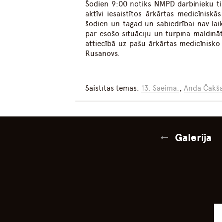
Šodien 9:00 notiks NMPD darbinieku tikš
aktīvi iesaistītos ārkārtas medicīniskā
šodien un tagad un sabiedrībai nav laik
par esošo situāciju un turpina maldinā
attiecībā uz pašu ārkārtas medicīnisko 
Rusanovs.
Saistītās tēmas:
13. Saeima.
,
Anda Čakš
Galerija