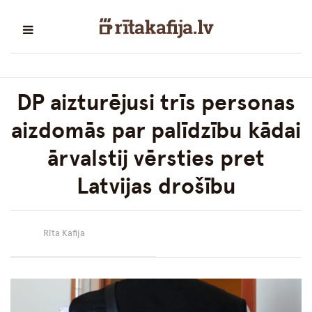
DP aizturējusi trīs personas
aizdomās par palīdzību kādai
ārvalstij vērsties pret
Latvijas drošību
Rīta Kafija