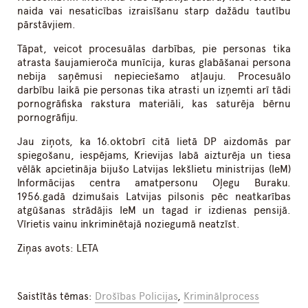
naida vai nesaticības izraisīšanu starp dažādu tautību
pārstāvjiem.
Tāpat, veicot procesuālas darbības, pie personas tika
atrasta šaujamieroča munīcija, kuras glabāšanai persona
nebija saņēmusi nepieciešamo atļauju. Procesuālo
darbību laikā pie personas tika atrasti un izņemti arī tādi
pornogrāfiska rakstura materiāli, kas saturēja bērnu
pornogrāfiju.
Jau ziņots, ka 16.oktobrī citā lietā DP aizdomās par
spiegošanu, iespējams, Krievijas labā aizturēja un tiesa
vēlāk apcietināja bijušo Latvijas Iekšlietu ministrijas (IeM)
Informācijas centra amatpersonu Oļegu Buraku.
1956.gadā dzimušais Latvijas pilsonis pēc neatkarības
atgūšanas strādājis IeM un tagad ir izdienas pensijā.
Vīrietis vainu inkriminētajā noziegumā neatzīst.
Ziņas avots: LETA
Saistītās tēmas:
Drošības Policijas
,
Kriminālprocess