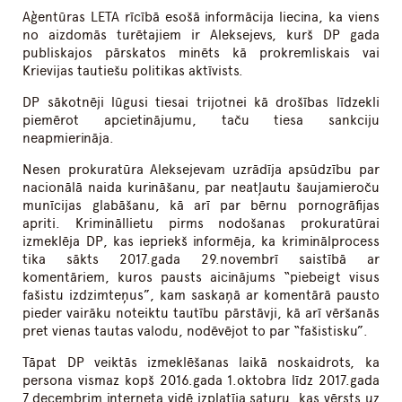
Aģentūras LETA rīcībā esošā informācija liecina, ka viens
no aizdomās turētajiem ir Aleksejevs, kurš DP gada
publiskajos pārskatos minēts kā prokremliskais vai
Krievijas tautiešu politikas aktīvists.
DP sākotnēji lūgusi tiesai trijotnei kā drošības līdzekli
piemērot apcietinājumu, taču tiesa sankciju
neapmierināja.
Nesen prokuratūra Aleksejevam uzrādīja apsūdzību par
nacionālā naida kurināšanu, par neatļautu šaujamieroču
munīcijas glabāšanu, kā arī par bērnu pornogrāfijas
apriti. Krimināllietu pirms nodošanas prokuratūrai
izmeklēja DP, kas iepriekš informēja, ka kriminālprocess
tika sākts 2017.gada 29.novembrī saistībā ar
komentāriem, kuros pausts aicinājums “piebeigt visus
fašistu izdzimteņus”, kam saskaņā ar komentārā pausto
pieder vairāku noteiktu tautību pārstāvji, kā arī vēršanās
pret vienas tautas valodu, nodēvējot to par “fašistisku”.
Tāpat DP veiktās izmeklēšanas laikā noskaidrots, ka
persona vismaz kopš 2016.gada 1.oktobra līdz 2017.gada
7.decembrim interneta vidē izplatīja saturu, kas vērsts uz