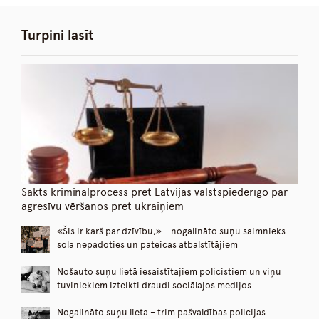
Turpini lasīt
Sākts kriminālprocess pret Latvijas valstspiederīgo par
agresīvu vēršanos pret ukraiņiem
«Šis ir karš par dzīvību,» – nogalināto suņu saimnieks
sola nepadoties un pateicas atbalstītājiem
Nošauto suņu lietā iesaistītajiem policistiem un viņu
tuviniekiem izteikti draudi sociālajos medijos
Nogalināto suņu lieta – trim pašvaldības policijas