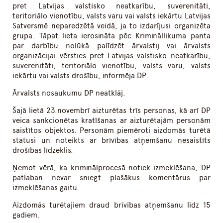
pret Latvijas valstisko neatkarību, suverenitāti,
teritoriālo vienotību, valsts varu vai valsts iekārtu Latvijas
Satversmē neparedzētā veidā, ja to izdarījusi organizēta
grupa. Tāpat lieta ierosināta pēc Krimināllikuma panta
par darbību nolūkā palīdzēt ārvalstij vai ārvalsts
organizācijai vērsties pret Latvijas valstisko neatkarību,
suverenitāti, teritoriālo vienotību, valsts varu, valsts
iekārtu vai valsts drošību, informēja DP.
Ārvalsts nosaukumu DP neatklāj.
Šajā lietā 23.novembrī aizturētas trīs personas, kā arī DP
veica sankcionētas kratīšanas ar aizturētajām personām
saistītos objektos. Personām piemēroti aizdomās turētā
statusi un noteikts ar brīvības atņemšanu nesaistīts
drošības līdzeklis.
Ņemot vērā, ka kriminālprocesā notiek izmeklēšana, DP
patlaban nevar sniegt plašākus komentārus par
izmeklēšanas gaitu.
Aizdomās turētajiem draud brīvības atņemšanu līdz 15
gadiem.