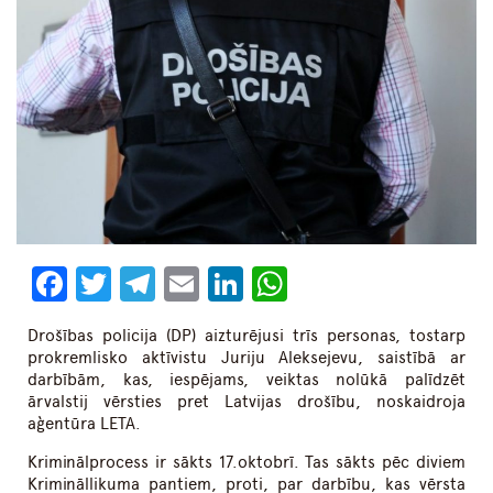
Facebook
Twitter
Telegram
Email
LinkedIn
WhatsApp
Drošības policija (DP) aizturējusi trīs personas, tostarp
prokremlisko aktīvistu Juriju Aleksejevu, saistībā ar
darbībām, kas, iespējams, veiktas nolūkā palīdzēt
ārvalstij vērsties pret Latvijas drošību, noskaidroja
aģentūra LETA.
Kriminālprocess ir sākts 17.oktobrī. Tas sākts pēc diviem
Krimināllikuma pantiem, proti, par darbību, kas vērsta