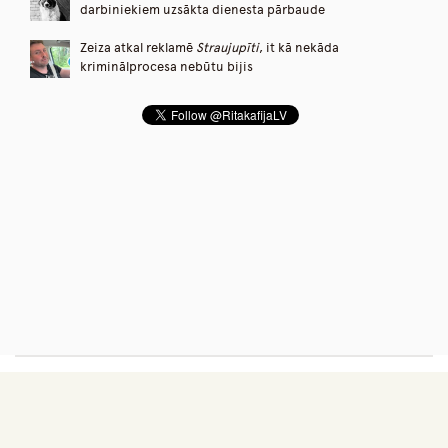
darbiniekiem uzsākta dienesta pārbaude
Zeiza atkal reklamē
Straujupīti
, it kā nekāda
kriminālprocesa nebūtu bijis