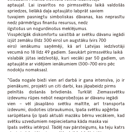
aptauja1. Lai izvairītos no pirmssvētku laikā valdošās
spriedzes, lielākā daļa aptaujāto labprāt saviem
tuvajiem pasniegtu simboliskas dāvanas, kas neprasītu
nedz pārmērīgus finanšu resursus, nedz
ilgstošus un nogurdinošus meklējumus.
Visspēcīgāk diskomfortu saistībā ar svētku dāvanu iegādi
izjūt zemāku (līdz 300 eiro) un augstāku (virs 700
eiro) ienākumu saņēmēji, kā arī Latvijas iedzīvotāji
vecumā no 18 līdz 49 gadiem. Savukārt pirmssvētku laikā
vislabāk jūtas iedzīvotāji, kuri vecāki par 50 gadiem, un
aptaujātie ar vidējiem ienākumiem (300–700 eiro pēc
nodokļu nomaksas).
“Gada nogale bieži vien arī darbā ir gana intensīva, jo ir
pienākumi, projekti un citi darbi, kas jāpabeidz pirms
pelnītās došanās brīvdienās. Turklāt Ziemassvētku
izdevumu rūpes nebūt neaprobežojas ar dāvanu iegādi
vien – vēl jāsaplāno svētku maltīte, arī transporta
izdevumi, dodoties izbraukumos, īpaša svētku apģērba
sarūpēšana (jo īpaši aktuāli mazāku bērnu vecākiem, kad
svētku uzvedumiem nepieciešama kāda maska vai
īpašs svētku ietērps). Tādēļ nav pārsteigums, ka teju katrs