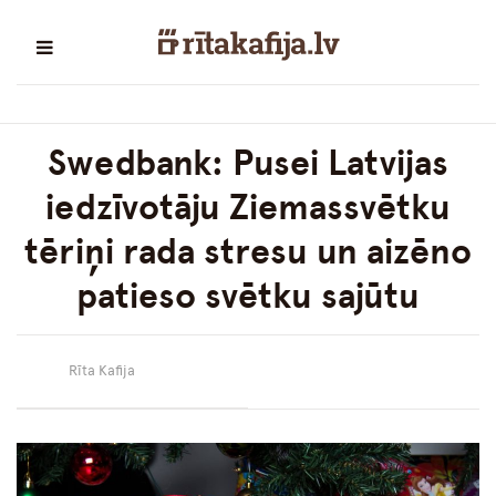
Swedbank: Pusei Latvijas
iedzīvotāju Ziemassvētku
tēriņi rada stresu un aizēno
patieso svētku sajūtu
Rīta Kafija