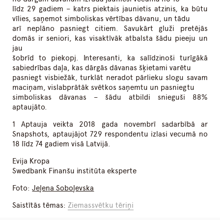
līdz 29 gadiem – katrs piektais jaunietis atzinis, ka būtu
vīlies, saņemot simboliskas vērtības dāvanu, un tādu
arī neplāno pasniegt citiem. Savukārt gluži pretējās
domās ir seniori, kas visaktīvāk atbalsta šādu pieeju un
jau
šobrīd to piekopj. Interesanti, ka salīdzinoši turīgākā
sabiedrības daļa, kas dārgās dāvanas šķietami varētu
pasniegt visbiežāk, turklāt neradot pārlieku slogu savam
maciņam, vislabprātāk svētkos saņemtu un pasniegtu
simboliskas dāvanas – šādu atbildi snieguši 88%
aptaujāto.
1 Aptauja veikta 2018 gada novembrī sadarbībā ar
Snapshots, aptaujājot 729 respondentu izlasi vecumā no
18 līdz 74 gadiem visā Latvijā.
Evija Kropa
Swedbank Finanšu institūta eksperte
Foto:
Jeļena Soboļevska
Saistītās tēmas:
Ziemassvētku tēriņi