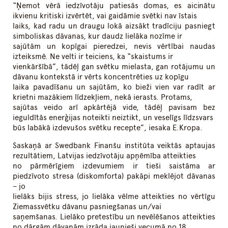
“Ņemot vērā iedzīvotāju patiesās domas, es aicinātu
ikvienu kritiski izvērtēt, vai gaidāmie svētki nav īstais
laiks, kad radu un draugu lokā aizsākt tradīciju pasniegt
simboliskas dāvanas, kur daudz lielāka nozīme ir
sajūtām un kopīgai pieredzei, nevis vērtībai naudas
izteiksmē. Ne velti ir teiciens, ka “skaistums ir
vienkāršībā”, tādēļ gan svētku mielasta, gan rotājumu un
dāvanu kontekstā ir vērts koncentrēties uz kopīgu
laika pavadīšanu un sajūtām, ko bieži vien var radīt ar
krietni mazākiem līdzekļiem, nekā ierasts. Protams,
sajūtas veido arī apkārtējā vide, tādēļ pavisam bez
ieguldītās enerģijas noteikti neiztikt, un veselīgs līdzsvars
būs labākā izdevušos svētku recepte”, iesaka E.Kropa.
Saskaņā ar Swedbank Finanšu institūta veiktās aptaujas
rezultātiem, Latvijas iedzīvotāju apņēmība atteikties
no pārmērīgiem izdevumiem ir tieši saistāma ar
piedzīvoto stresa (diskomforta) pakāpi meklējot dāvanas
– jo
lielāks bijis stress, jo lielāka vēlme atteikties no vērtīgu
Ziemassvētku dāvanu pasniegšanas un/vai
saņemšanas. Lielāko pretestību un nevēlēšanos atteikties
no dārgām dāvanām izrāda jaunieši vecumā no 18