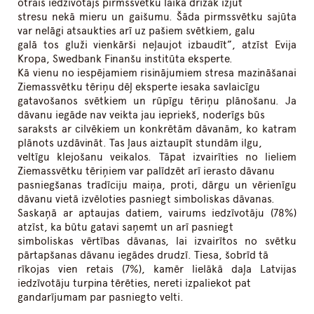
otrais iedzīvotājs pirmssvētku laikā drīzāk izjūt
stresu nekā mieru un gaišumu. Šāda pirmssvētku sajūta
var nelāgi atsaukties arī uz pašiem svētkiem, galu
galā tos gluži vienkārši neļaujot izbaudīt”, atzīst Evija
Kropa, Swedbank Finanšu institūta eksperte.
Kā vienu no iespējamiem risinājumiem stresa mazināšanai
Ziemassvētku tēriņu dēļ eksperte iesaka savlaicīgu
gatavošanos svētkiem un rūpīgu tēriņu plānošanu. Ja
dāvanu iegāde nav veikta jau iepriekš, noderīgs būs
saraksts ar cilvēkiem un konkrētām dāvanām, ko katram
plānots uzdāvināt. Tas ļaus aiztaupīt stundām ilgu,
veltīgu klejošanu veikalos. Tāpat izvairīties no lieliem
Ziemassvētku tēriņiem var palīdzēt arī ierasto dāvanu
pasniegšanas tradīciju maiņa, proti, dārgu un vērienīgu
dāvanu vietā izvēloties pasniegt simboliskas dāvanas.
Saskaņā ar aptaujas datiem, vairums iedzīvotāju (78%)
atzīst, ka būtu gatavi saņemt un arī pasniegt
simboliskas vērtības dāvanas, lai izvairītos no svētku
pārtapšanas dāvanu iegādes drudzī. Tiesa, šobrīd tā
rīkojas vien retais (7%), kamēr lielākā daļa Latvijas
iedzīvotāju turpina tērēties, nereti izpaliekot pat
gandarījumam par pasniegto velti.