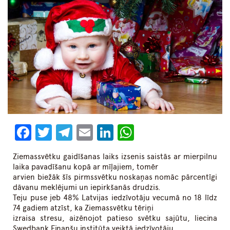
Facebook
Twitter
Telegram
Email
LinkedIn
WhatsApp
Ziemassvētku gaidīšanas laiks izsenis saistās ar mierpilnu
laika pavadīšanu kopā ar mīļajiem, tomēr
arvien biežāk šīs pirmssvētku noskaņas nomāc pārcentīgi
dāvanu meklējumi un iepirkšanās drudzis.
Teju puse jeb 48% Latvijas iedzīvotāju vecumā no 18 līdz
74 gadiem atzīst, ka Ziemassvētku tēriņi
izraisa stresu, aizēnojot patieso svētku sajūtu, liecina
Swedbank Finanšu institūta veiktā iedzīvotāju