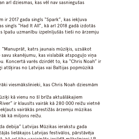
an arī dziesmas, kas vēl nav sasniegušas
ir 2017 gada singls “Spark”, kas iekļuva
as singls “Had It All”, kā arī 2018 gadā izdotās
as īpašu uzmanību izpelnījušās tieši no ārzemju
 “Manuprāt, katrs jaunais mūziķis, uzsākot
ē savu skanējumu, kas vislabāk atspoguļo viņa
u. Koncertā varēs dzirdēt to, ka “Chris Noah” ir
 atšķiras no Latvijas vai Baltijas popmūzikā
irāki viesmākslinieki, kas Chris Noah dziesmām
ziķi kā vienu no šī brīža aktuālākajiem
River” ir klausīts vairāk kā 280 000 reižu vietnē
iekļauts vairākās prestižās ārzemju mūzikas
rāk kā miljons reižu.
a debija” Latvijas Mūzikas ierakstu gada
jās lielākajos Latvijas festivālos, pārstāvēja