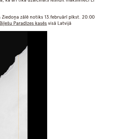
kā arī tika uzaicināts iesildīt mākslinieci LP
 Ziedoņa zālē notiks 13.februārī plkst. 20:00
Biļešu Paradīzes kasēs
visā Latvijā