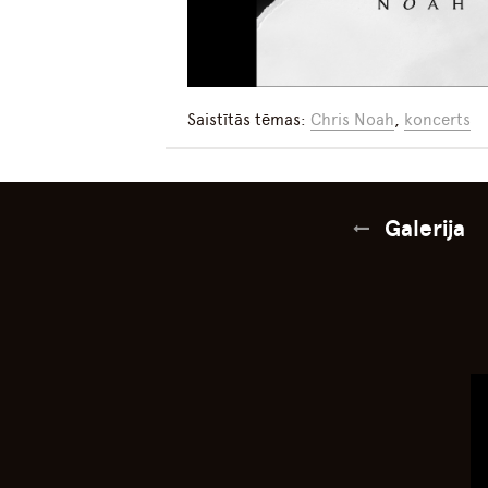
Saistītās tēmas:
Chris Noah
,
koncerts
Galerija