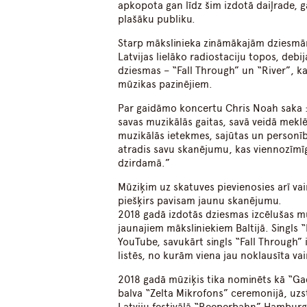
apkopota gan līdz šim izdotā daiļrade, g
plašāku publiku.
Starp mākslinieka zināmākajām dziesmām 
Latvijas lielāko radiostaciju topos, debij
dziesmas – “Fall Through” un “River”, k
mūzikas pazinējiem.
Par gaidāmo koncertu Chris Noah saka :
savas muzikālās gaitas, savā veidā mekl
muzikālās ietekmes, sajūtas un personīb
atradis savu skanējumu, kas viennozīmīgi
dzirdamā.”
Mūziķim uz skatuves pievienosies arī va
piešķirs pavisam jaunu skanējumu.
2018 gadā izdotās dziesmas izcēlušas mū
jaunajiem māksliniekiem Baltijā. Singls “
YouTube, savukārt singls “Fall Through” 
listēs, no kurām viena jau noklausīta vai
2018 gadā mūziķis tika nominēts kā “Gad
balva “Zelta Mikrofons” ceremonijā, uzstā