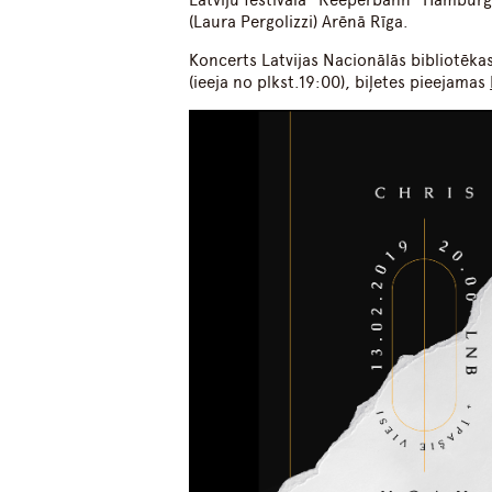
Latviju festivālā “Reeperbahn” Hamburgā, 
(Laura Pergolizzi) Arēnā Rīga.
Koncerts Latvijas Nacionālās bibliotēkas
(ieeja no plkst.19:00), biļetes pieejamas