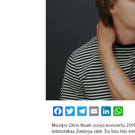
Facebook
Twitter
Telegram
Email
Linke
Wh
Mūziķis Chris Noah izziņo koncertu 2019
bibliotēkas Ziedoņa zālē. Šis būs līdz ši