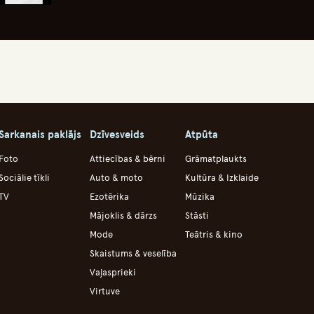
Sarkanais paklājs
Dzīvesveids
Atpūta
Foto
Attiecības & bērni
Grāmatplaukts
Sociālie tīkli
Auto & moto
Kultūra & Izklaide
TV
Ezotērika
Mūzika
Mājoklis & dārzs
Stāsti
Mode
Teātris & kino
Skaistums & veselība
Vaļasprieki
Virtuve