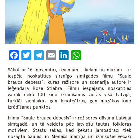
Facebook
Twitter
Telegram
Email
LinkedIn
WhatsApp
Sākot ar 16. novembri, ikvienam – lielam un mazam – ir
iespēja noskatīties sirsnīgo simtgades filmu “Saule
brauca debesīs”, kuras režisore un scenārija autore ir
leģendārā Roze Stiebra. Filmu iespējams noskatīties
vairāk nekā 100 kino izrādīšanas vietās visā Latvijā,
turklāt vienlaikus gan kinoteātros, gan mazākos kino
izrādīšanas punktos.
Filma “Saule brauca debesīs” ir režisores dāvana Latvijai
simtgadē, un tā veidota pēc latviešu tautas folkloras
motīviem. Stāsts sākas, kad ķekatu jampadracī tiek
nozagta Saules un Mēness meitiņa un izmisušie vecāki