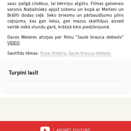
sauc palīgā cilvēkus, lai bērniņu atgūtu. Filmas galvenais
varonis Nabašnieks apjož zobenu un kopā ar Meiteni un
Brālīti dodas ceļā. Seko briesmu un pārbaudījumu pilns
ceļojums, kas gan lielus, gan mazus skatītājus aizved
vairāk nekā stundu garā, krāšņā kino piedzīvojumā.
Daces Meieres atziņas par filmu “Saule brauca debesīs”
VIDEO
Saistītās tēmas:
Roze Stiebra
,
Saule brauca debesīs
Turpini lasīt
ABONĒT YOUTUBE