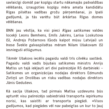
savlaicīgi domāt par kopīgu startu nākamajās pašvaldības
vēlēšanās, izraugoties kopīgu mēra amata kandidātu
Rīgas pilsētas vadības grožu pārņemšanai, jo īpaši
gadījumā, ja tās varētu būt ārkārtas Rīgas domes
vēlēšanas.
BNN jau vēstīja, ka visi pieci
Rīgas satiksmes
valdes
locekļi Leons Bemhens, Emīls Jakrins, Larisa Loskutova
(S), Andrejs Požarnovs (Gods kalpot mūsu Latvijai) un
Inese Švekle galvaspilsētas mēram Nilam Ušakovam (S)
iesnieguši atlūgumus.
Tikmēr Ušakovs iecēlis pagaidu valdi trīs cilvēku sastāvā.
Pagaidu valdi vadīs bijušais satiksmes ministrs Anrijs
Matīss un tajā iekļauti arī divi pašreizējie RS darbinieki –
Satiksmes un organizācijas nodaļas direktors Edmunds
Zivtiņš un Drošības un risku vadības nodaļas direktors
Jānis Geduševs.
Kā sacīja Ušakovs, tad pirmais Matīsa uzdevums būs
apturēt visu pašreizējo sabiedriskā transporta iepirkumu
norisi, kas saistīti ar transporta piegādi. «Visos
gadījumos, kad piegādes vēl nav pabeigtas un kur to ļauj