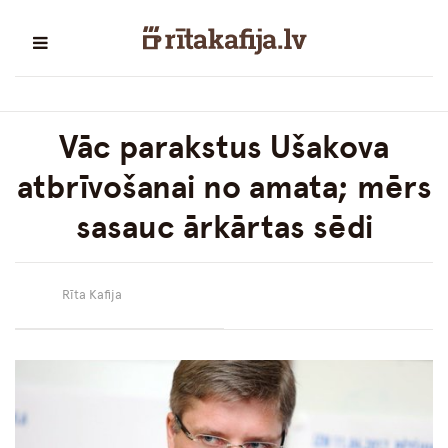
Vāc parakstus Ušakova
atbrīvošanai no amata; mērs
sasauc ārkārtas sēdi
Rīta Kafija