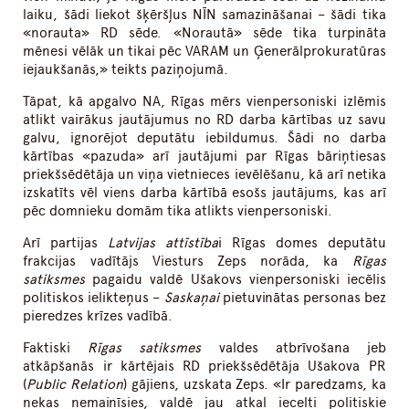
laiku, šādi liekot šķēršļus NĪN samazināšanai – šādi tika
«norauta» RD sēde. «Norautā» sēde tika turpināta
mēnesi vēlāk un tikai pēc VARAM un Ģenerālprokuratūras
iejaukšanās,» teikts paziņojumā.
Tāpat, kā apgalvo NA, Rīgas mērs vienpersoniski izlēmis
atlikt vairākus jautājumus no RD darba kārtības uz savu
galvu, ignorējot deputātu iebildumus. Šādi no darba
kārtības «pazuda» arī jautājumi par Rīgas bāriņtiesas
priekšsēdētāja un viņa vietnieces ievēlēšanu, kā arī netika
izskatīts vēl viens darba kārtībā esošs jautājums, kas arī
pēc domnieku domām tika atlikts vienpersoniski.
Arī partijas
Latvijas attīstība
i Rīgas domes deputātu
frakcijas vadītājs Viesturs Zeps norāda, ka
Rīgas
satiksmes
pagaidu valdē Ušakovs vienpersoniski iecēlis
politiskos ielikteņus –
Saskaņai
pietuvinātas personas bez
pieredzes krīzes vadībā.
Faktiski
Rīgas satiksmes
valdes atbrīvošana jeb
atkāpšanās ir kārtējais RD priekšsēdētāja Ušakova PR
(
Public Relation
) gājiens, uzskata Zeps. «Ir paredzams, ka
nekas nemainīsies, valdē jau atkal iecelti politiskie