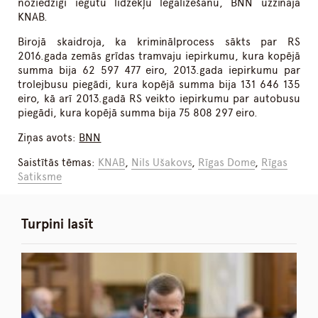
noziedzīgi iegūtu līdzekļu legalizēšanu, BNN uzzināja
KNAB.
Birojā skaidroja, ka kriminālprocess sākts par RS
2016.gada zemās grīdas tramvaju iepirkumu, kura kopējā
summa bija 62 597 477 eiro, 2013.gada iepirkumu par
trolejbusu piegādi, kura kopējā summa bija 131 646 135
eiro, kā arī 2013.gadā RS veikto iepirkumu par autobusu
piegādi, kura kopējā summa bija 75 808 297 eiro.
Ziņas avots:
BNN
Saistītās tēmas:
KNAB
,
Nils Ušakovs
,
Rīgas Dome
,
Rīgas
Satiksme
Turpini lasīt