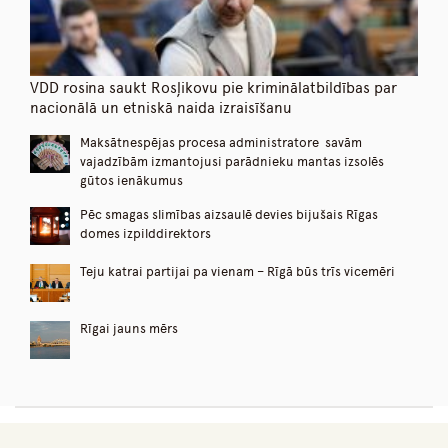
VDD rosina saukt Rosļikovu pie kriminālatbildības par
nacionālā un etniskā naida izraisīšanu
Maksātnespējas procesa administratore savām
vajadzībām izmantojusi parādnieku mantas izsolēs
gūtos ienākumus
Pēc smagas slimības aizsaulē devies bijušais Rīgas
domes izpilddirektors
Teju katrai partijai pa vienam – Rīgā būs trīs vicemēri
Rīgai jauns mērs