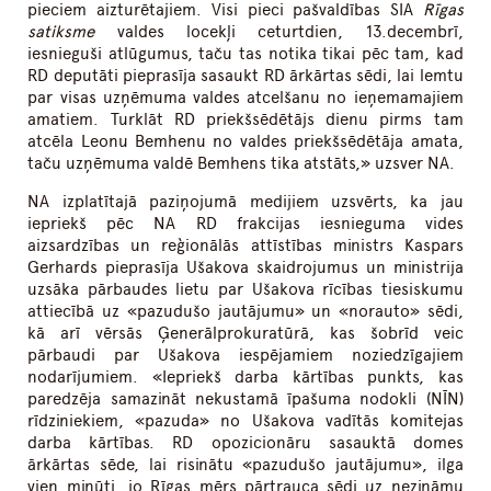
pieciem aizturētajiem. Visi pieci pašvaldības SIA
Rīgas
satiksme
valdes locekļi ceturtdien, 13.decembrī,
iesnieguši atlūgumus, taču tas notika tikai pēc tam, kad
RD deputāti pieprasīja sasaukt RD ārkārtas sēdi, lai lemtu
par visas uzņēmuma valdes atcelšanu no ieņemamajiem
amatiem. Turklāt RD priekšsēdētājs dienu pirms tam
atcēla Leonu Bemhenu no valdes priekšsēdētāja amata,
taču uzņēmuma valdē Bemhens tika atstāts,» uzsver NA.
NA izplatītajā paziņojumā medijiem uzsvērts, ka jau
iepriekš pēc NA RD frakcijas iesnieguma vides
aizsardzības un reģionālās attīstības ministrs Kaspars
Gerhards pieprasīja Ušakova skaidrojumus un ministrija
uzsāka pārbaudes lietu par Ušakova rīcības tiesiskumu
attiecībā uz «pazudušo jautājumu» un «norauto» sēdi,
kā arī vērsās Ģenerālprokuratūrā, kas šobrīd veic
pārbaudi par Ušakova iespējamiem noziedzīgajiem
nodarījumiem. «Iepriekš darba kārtības punkts, kas
paredzēja samazināt nekustamā īpašuma nodokli (NĪN)
rīdziniekiem, «pazuda» no Ušakova vadītās komitejas
darba kārtības. RD opozicionāru sasauktā domes
ārkārtas sēde, lai risinātu «pazudušo jautājumu», ilga
vien minūti, jo Rīgas mērs pārtrauca sēdi uz nezināmu