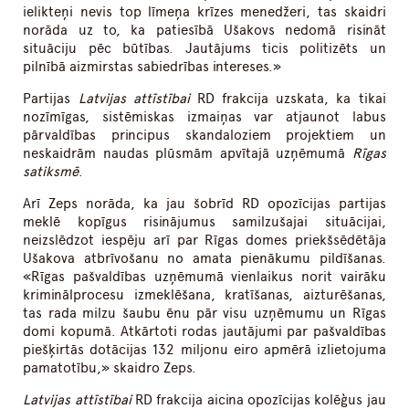
ielikteņi nevis top līmeņa krīzes menedžeri, tas skaidri
norāda uz to, ka patiesībā Ušakovs nedomā risināt
situāciju pēc būtības. Jautājums ticis politizēts un
pilnībā aizmirstas sabiedrības intereses.»
Partijas
Latvijas attīstībai
RD frakcija uzskata, ka tikai
nozīmīgas, sistēmiskas izmaiņas var atjaunot labus
pārvaldības principus skandaloziem projektiem un
neskaidrām naudas plūsmām apvītajā uzņēmumā
Rīgas
satiksmē
.
Arī Zeps norāda, ka jau šobrīd RD opozīcijas partijas
meklē kopīgus risinājumus samilzušajai situācijai,
neizslēdzot iespēju arī par Rīgas domes priekšsēdētāja
Ušakova atbrīvošanu no amata pienākumu pildīšanas.
«Rīgas pašvaldības uzņēmumā vienlaikus norit vairāku
kriminālprocesu izmeklēšana, kratīšanas, aizturēšanas,
tas rada milzu šaubu ēnu pār visu uzņēmumu un Rīgas
domi kopumā. Atkārtoti rodas jautājumi par pašvaldības
piešķirtās dotācijas 132 miljonu eiro apmērā izlietojuma
pamatotību,» skaidro Zeps.
Latvijas attīstībai
RD frakcija aicina opozīcijas kolēģus jau