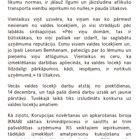
likumu normas, ir jālauž līgumi un jāizsludina atlikušo
transporta vienību iepirkumi no nulles,» pauda Ušakovs.
Vienlaikus viņš uzsvēra, ka viņam nav ko pārmest
nevienam no valdes locekļiem, jo visi strādājuši pēc
labākās sirdsapziņas. «Pēc viņu domām, tas ir
būtiskākais, ko viņi pašlaik var izdarīt, lai saglabātu
uzņēmuma reputāciju. Esmu visiem valdes locekļiem un,
jo īpaši Leonam Bemhenam, pateicīgs par šo lēmumu un
pieņemu viņu atlūgumus. Vienlaikus es ceru, ka
izmeklēšanas darbības apliecinās, ka valdes locekļi nav
līdzdalīgi pārkāpumos, kādi, iespējams, ir notikuši
uzņēmumā,» tā Ušakovs.
Vecās valdes locekļi darbu atstāj no piektdienas,
14.decembra, un tajā pašā dienā darbu uzsāk arī jaunie
pārstāvji. Tuvākajā laikā tiks izsludināts konkurss uz
valdes locekļu amatiem.
Kā ziņots, Korupcijas novēršanas un apkarošanas biroja
(KNAB) sāktais kriminālprocess ir saistīts ar trim
pašvaldības uzņēmuma RS veiktajiem iepirkumiem,
tādējādi izmeklējot amatpersonu kukuļošanu un