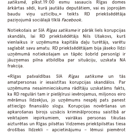
satiksmē
, plkst.19:00 esmu sasaucis Rīgas domes
ārkārtas sēdi, kurā jautāšu deputātiem, vai es joprojām
baudu viņu uzticību,» teikts RD priekšsēdētāja
paziņojumā sociālajā tīklā
Facebook.
Notiekošais ar SIA
Rīgas satiksme
ir pārāk liels korupcijas
skandāls, lai RD priekšsēdētājs Nils Ušakovs, kurš
vienlaikus ir uzņēmuma kapitāla daļu turētājs, varētu
saglabāt savu amatu. RD priekšsēdētājam bija jāseko līdzi
uzņēmumā notiekošajam un tāpēc šobrīd personīgi ir
jāuzņemas pilna atbildība par situāciju, uzskata NA
frakcija.
«Rīgas pašvaldības SIA
Rīgas satiksme
un tās
amatpersonas ir iesaistītas korupcijas skandālos. Par
uzņēmuma nesaimnieciskuma rādītāju uzskatāms fakts,
ka RD regulāri tam ir piešķīrusi ievērojamus, miljonos eiro
mērāmus līdzekļus, jo uzņēmums nespēj pats panest
attiecīgo finansiālo slogu. Korupcijas novēršanas un
apkarošanas birojs uzsācis kriminālprocesu saistībā ar
veiktajiem iepirkumiem, vairākas personas tikušas
aizturētas un Rīgas pilsētas Vidzemes priekšpilsētas tiesa
drošības līdzekli – apcietinājumu – lēmusi piemērot