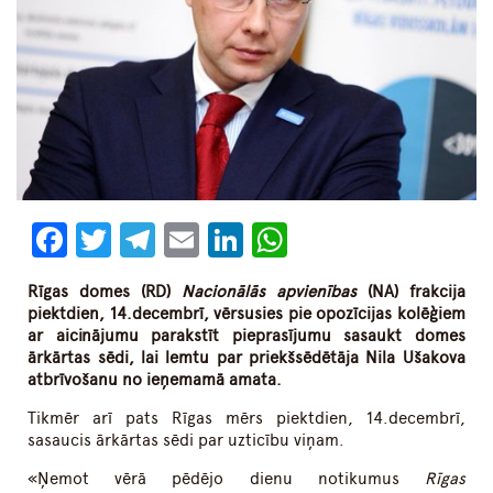
Facebook
Twitter
Telegram
Email
LinkedIn
WhatsApp
Rīgas domes (RD)
Nacionālās apvienības
(NA) frakcija
piektdien, 14.decembrī, vērsusies pie opozīcijas kolēģiem
ar aicinājumu parakstīt pieprasījumu sasaukt domes
ārkārtas sēdi, lai lemtu par priekšsēdētāja Nila Ušakova
atbrīvošanu no ieņemamā amata.
Tikmēr arī pats Rīgas mērs piektdien, 14.decembrī,
sasaucis ārkārtas sēdi par uzticību viņam.
«Ņemot vērā pēdējo dienu notikumus
Rīgas