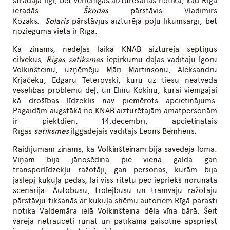
strādāja ilgi, bet vērienīgās aizturēšanas notika, kad Rīgā
ieradās
Škodas
pārstāvis Vladimirs
Kozaks.
Solaris
pārstāvjus aizturēja poļu likumsargi, bet
nozieguma vieta ir Rīga.
Kā zināms, nedēļas laikā KNAB aizturēja septiņus
cilvēkus,
Rīgas satiksmes
iepirkumu daļas vadītāju Igoru
Volkinšteinu, uzņēmēju Māri Martinsonu, Aleksandru
Krjačeku, Edgaru Teterovski, kuru uz tiesu neatveda
veselības problēmu dēļ, un Elīnu Kokinu, kurai vienīgajai
kā drošības līdzeklis nav piemērots apcietinājums.
Pagaidām augstākā no KNAB aizturētajām amatpersonām
ir piektdien, 14.decembrī, apcietinātais
Rīgas
satiksmes
ilggadējais vadītājs Leons Bemhens.
Raidījumam zināms, ka Volkinšteinam bija savedēja loma.
Viņam bija jānosēdina pie viena galda gan
transporlīdzekļu ražotāji, gan personas, kurām bija
jāslēpj kukuļa pēdas, lai viss ritētu pēc iepriekš norunāta
scenārija. Autobusu, trolejbusu un tramvaju ražotāju
pārstāvju tikšanās ar kukuļa shēmu autoriem Rīgā parasti
notika Valdemāra ielā Volkinšteina dēla vīna bārā. Šeit
varēja netraucēti runāt un patīkamā gaisotnē apspriest