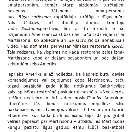
amatpersonām, tomēr starp aizdomās turētajiem
nevienas Rātsnama amatpersonas
nav.
Rīgas
s
atiksmes
kapitāldaļu turētājs ir Rīgas mērs
Nils Ušakovs, arī atbildīgo domes komiteju
vada
Saskaņas
pārstāvis, līdz ar to formāli ar šo
uzņēmumu Amerikam saistības nav. Taču tāda viņam ir ar
Martinsonu, ko apliecina arī
de facto
rīcībā nonākušais
video, kas nofilmēts pērnvasar Minskas restorānā
Gosci
.
Tajā redzams, kā vispirms no kāda restorāna zāles iznāk
Martinsons kopā ar dažām pavadonēm un pēc dažām
sekundēm seko Ameriks.
Iepriekš Ameriks allaž noliedza, ka kādreiz būtu devies
komandējumos vai ceļojumos kopā Martinsonu, taču
tagad pagājušā gada jūlija notikumus Baltkrievijas
galvaspilsētas restorānā paskaidrot nespēja: «Neatceros,
tiešām neatceros.» Arī video noskatīšanās Amerikam
atcerēties tās dienas notikumus nepalīdz: «Nu
paklausieties, nu atvainojos vēlreiz… (..) Es nevaru šobrīd
atcerēties, kur kādā brīdī es esmu bijis. Ja jūs gribat
vēlreiz paprasīt par Martinsonu – atbildu: es Martinsona
kungu pazīstu ilgus gadus, esmu [LBS] basketbola