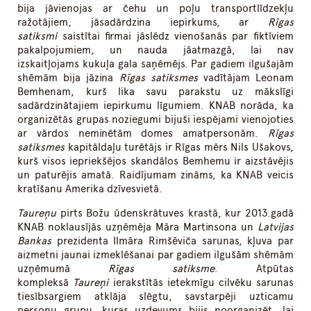
bija jāvienojas ar čehu un poļu transportlīdzekļu
ražotājiem, jāsadārdzina iepirkums, ar
Rīgas
satiksmi
saistītai firmai jāslēdz vienošanās par fiktīviem
pakalpojumiem, un nauda jāatmazgā, lai nav
izskaitļojams kukuļa gala saņēmējs. Par gadiem ilgušajām
shēmām bija jāzina
Rīgas satiksmes
vadītājam Leonam
Bemhenam, kurš lika savu parakstu uz mākslīgi
sadārdzinātajiem iepirkumu līgumiem. KNAB norāda, ka
organizētās grupas noziegumi bijuši iespējami vienojoties
ar vārdos neminētām domes amatpersonām.
Rīgas
satiksmes
kapitāldaļu turētājs ir Rīgas mērs Nils Ušakovs,
kurš visos iepriekšējos skandālos Bemhemu ir aizstāvējis
un paturējis amatā. Raidījumam zināms, ka KNAB veicis
kratīšanu Amerika dzīvesvietā.
Taureņu
pirts Božu ūdenskrātuves krastā, kur 2013.gadā
KNAB noklausījās uzņēmēja Māra Martinsona un
Latvijas
Bankas
prezidenta Ilmāra Rimšēviča sarunas, kļuva par
aizmetni jaunai izmeklēšanai par gadiem ilgušām shēmām
uzņēmumā
Rīgas satiksme
. Atpūtas
kompleksā
Taureņi
ierakstītās ietekmīgu cilvēku sarunas
tiesībsargiem atklāja slēgtu, savstarpēji uzticamu
personu grupu, kuras uzdevums bijis noorganizēt, lai