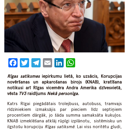
Facebook
Twitter
Telegram
Email
LinkedIn
WhatsApp
Rīgas satiksmes
iepirkumu lietā, ko uzsācis, Korupcijas
novēršanas un apkarošanas birojs (KNAB), kratīšana
notikusi arī Rīgas vicemēra Andra Amerika dzīvesvietā,
vēsta
TV3
raidījums
Nekā personīga.
Katrs Rīgai piegādātais trolejbuss, autobuss, tramvajs
rīdziniekiem izmaksājis par pieciem līdz septiņiem
procentiem dārgāk, jo šāda summa samaksāta kukuļos.
KNAB izmeklēšana atklāj rūpīgi izplānotu, sistēmisku un
ilgstošu korupciju
Rīgas satiksmē
. Lai viss noritētu gludi,