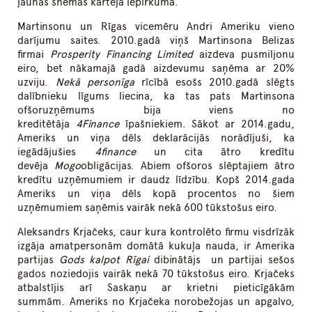
jaunas shēmas kārtējā iepirkumā.
Martinsonu un Rīgas vicemēru Andri Ameriku vieno
darījumu saites. 2010.gadā viņš Martinsona Belizas
firmai
Prosperity Financing Limited
aizdeva pusmiljonu
eiro, bet nākamajā gadā aizdevumu saņēma ar 20%
uzviju.
Nekā personīga
rīcībā esošs 2010.gadā slēgts
dalībnieku līgums liecina, ka tas pats Martinsona
ofšoruzņēmums bija viens no
kreditētāja
4Finance
īpašniekiem. Sākot ar 2014.gadu,
Ameriks un viņa dēls deklarācijās norādījuši, ka
iegādājušies
4finance
un cita ātro kredītu
devēja
Mogo
obligācijas. Abiem ofšoros slēptajiem ātro
kredītu uzņēmumiem ir daudz līdzību. Kopš 2014.gada
Ameriks un viņa dēls kopā procentos no šiem
uzņēmumiem saņēmis vairāk nekā 600 tūkstošus eiro.
Aleksandrs Krjačeks, caur kura kontrolēto firmu visdrīzāk
izgāja amatpersonām domātā kukuļa nauda, ir Amerika
partijas
Gods kalpot Rīgai
dibinātājs un partijai sešos
gados noziedojis vairāk nekā 70 tūkstošus eiro. Krjačeks
atbalstījis arī Saskaņu ar krietni pieticīgākām
summām. Ameriks no Krjačeka norobežojas un apgalvo,