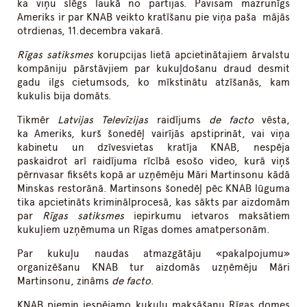
ka viņu slēgs laukā no partijas. Pavisam mazrunīgs
Ameriks ir par KNAB veikto kratīšanu pie viņa paša mājās
otrdienas, 11.decembra vakarā.
Rīgas satiksmes
korupcijas lietā apcietinātajiem ārvalstu
kompāniju pārstāvjiem par kukuļdošanu draud desmit
gadu ilgs cietumsods, ko mīkstinātu atzīšanās, kam
kukulis bija domāts.
Tikmēr
Latvijas Televīzijas
raidījums
de facto
vēsta,
ka
Amerik
s
, kurš šonedēļ vairījās apstiprināt, vai viņa
kabinetu un dzīvesvietas kratīja KNAB, nespēja
paskaidrot arī raidījuma rīcībā esošo video, kurā viņš
pērnvasar fiksēts kopā ar uzņēmēju Māri Martinsonu kādā
Minskas restorānā. Martinsons šonedēļ pēc KNAB lūguma
tika apcietināts kriminālprocesā, kas sākts par aizdomām
par
Rīgas satiksmes
iepirkumu ietvaros maksātiem
kukuļiem uzņēmuma un Rīgas domes amatpersonām.
Par kukuļu naudas atmazgātāju «pakalpojumu»
organizēšanu KNAB tur aizdomās uzņēmēju Māri
Martinsonu, zināms
de facto
.
KNAB piemin iespējamo kukuļu maksāšanu Rīgas domes