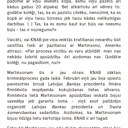
padomē ar viņu ievēlēts kopā, esmu viņu pazinis arī
kādus gadus 20 atpakaļ. Bet atkārtošu arī vēlreiz to:
godātie kolēģi, tas, ka es pazīstu cilvēku, nenozīmē, ka es
kopā ar viņu taisu biznesu jeb taisu kādas nelikumīgas
darbības. (..) Tas, ka es esmu kaut kur bijis vai neesmu
bijis – tas ir noziegums?»
Vaicāts, vai KNAB pie viņa veiktās kratīšanas nevarētu būt
saistītas tieši ar pazīšanos ar Martinsonu, Ameriks
attrauc: «Par procesa virzību es varu atbildēt: man nav
nekādu šobrīd apsūdzību. Arī aizdomas nav. Godātie
kolēģi, nu pagaidīsim, nu!»
Martinsonam šis ir jau otrais KNAB sāktais
kriminālprocess gada laikā. Februārī viņš jau bija spiests
paviesoties birojā
Latvijas Bankas
prezidenta Ilmāra
Rimšēviča iespējamās kukuļošanas lietas ietvaros.
Rimšēviča lietā Martinsonam apsūdzības ieskatā bijusi
savedēja jeb garanta loma – viņš esot palīdzējis
organizēt
Latvijas Bankas
prezidenta un
Trasta
komercbankas
sadarbību. Aizdomas, ka Martinsonam
bijusi līdzīga lietu kārtotāja loma, KNAB ir arī tagad.