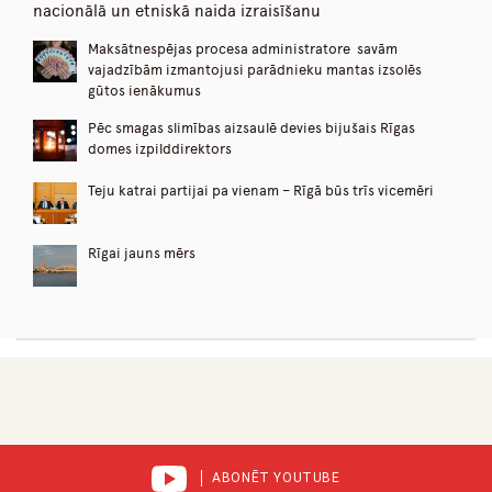
nacionālā un etniskā naida izraisīšanu
Maksātnespējas procesa administratore savām
vajadzībām izmantojusi parādnieku mantas izsolēs
gūtos ienākumus
Pēc smagas slimības aizsaulē devies bijušais Rīgas
domes izpilddirektors
Teju katrai partijai pa vienam – Rīgā būs trīs vicemēri
Rīgai jauns mērs
ABONĒT YOUTUBE