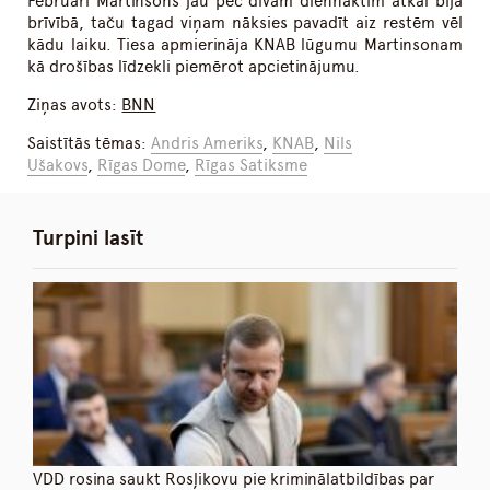
Februārī Martinsons jau pēc divām diennaktīm atkal bija
brīvībā, taču tagad viņam nāksies pavadīt aiz restēm vēl
kādu laiku. Tiesa apmierināja KNAB lūgumu Martinsonam
kā drošības līdzekli piemērot apcietinājumu.
Ziņas avots:
BNN
Saistītās tēmas:
Andris Ameriks
,
KNAB
,
Nils
Ušakovs
,
Rīgas Dome
,
Rīgas Satiksme
Turpini lasīt
VDD rosina saukt Rosļikovu pie kriminālatbildības par