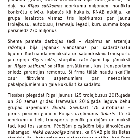
daļa no
Rīgas satiksmes
iepirkumu miljoniem nonāktu
konkrētu cilvēku kabatās kā kukulis. KNAB atklāja, ka
grupa iesaistīta vismaz trīs iepirkumos par jaunu
trolejbusu, autobusu, tramvaju iegādi, kuru summa kopā
pārsniedz 270 miljonus.
Shēma pamatā darbojās šādi – vispirms ar ārzemju
ražotāju bija jāpanāk vienošanās par sadārdzinātu
līgumu. Kad nauda iemaksāta un sabiedriskais transports
jau ripoja Rīgas ielās, starpību ražotājam bija jāmaksā
ar
Rīgas satiksmi
saistītai privātfirmai, kas transportam
sniedz garantijas remontu. Šī firma tālāk naudu skaitīja
caur fiktīviem uzņēmumiem par neesošiem
pakalpojumiem un galā kukulis tika sadalīts.
Tiesības piegādāt Rīgai jaunus 125 trolejbusus 2013.gadā
un 20 zemās grīdas tramvajus 2016.gadā ieguva čehu
grupas uzņēmums
Škoda.
Savukārt 175 autobusus –
pirms pieciem gadiem Polijas uzņēmums
Solaris
. Tā kā
iepirkumi ir lieli, transports pienāk pa daļām un maksā
tad, kad tos saņem. Pēdējām piegādēm bija jānoslēdzas
nākamgad.
Nekā personīga
zināms, ka KNAB pie šīs lietas