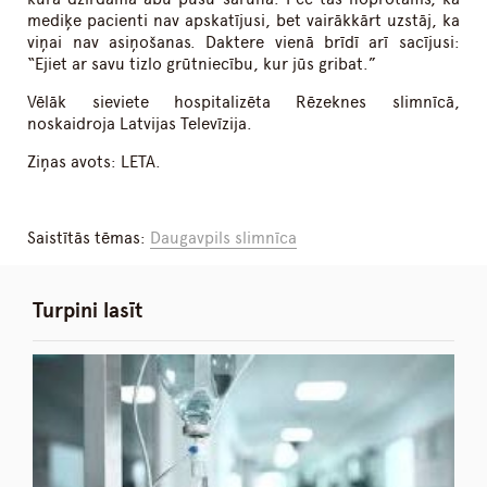
mediķe pacienti nav apskatījusi, bet vairākkārt uzstāj, ka
viņai nav asiņošanas. Daktere vienā brīdī arī sacījusi:
“Ejiet ar savu tizlo grūtniecību, kur jūs gribat.”
Vēlāk sieviete hospitalizēta Rēzeknes slimnīcā,
noskaidroja Latvijas Televīzija.
Ziņas avots: LETA.
Saistītās tēmas:
Daugavpils slimnīca
Turpini lasīt