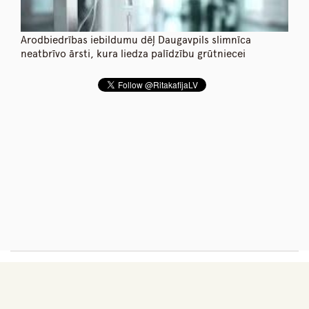
Arodbiedrības iebildumu dēļ Daugavpils slimnīca
neatbrīvo ārsti, kura liedza palīdzību grūtniecei