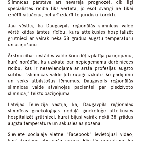
Slimnīcas pārstāve arī nevarēja prognozēt, cik ilgi
speciālistes rīcība tiks vērtēta, jo esot svarīgi ne tikai
izpētīt situāciju, bet arī izdarīt to juridiski korekti.
Jau vēstīts, ka Daugavpils reģionālās slimnīcas valde
vērtē kādas ārstes rīcību, kura atteikusies hospitalizēt
grūtnieci ar vairāk nekā 38 grādus augstu temperatūru
un asiņošanu.
Ārstniecības iestādes valde šonedēļ izplatīja paziņojumu,
kurā norādīja, ka uzskata par nepieņemamu darbinieces
rīcību, kas ir nesavienojama ar ārsta profesijas augsto
sūtību. “Slimnīcas valde ļoti rūpīgi izskatīs šo gadījumu
un veiks atbilstošus lēmumus. Daugavpils reģionālās
slimnīcas valde atvainojas pacientei par piedzīvoto
slimnīcā,” teikts paziņojumā.
Latvijas Televīzija vēstīja, ka, Daugavpils reģionālās
slimnīcas ginekoloģijas nodaļā ginekoloģe atteikusies
hospitalizēt grūtnieci, kurai bijusi vairāk nekā 38 grādus
augsta temperatūra un sākusies asiņošana.
Sieviete sociālajā vietnē “Facebook” ievietojusi video,
kurā dzirdama abu pušu saruna. Pēc tās noprotams, ka