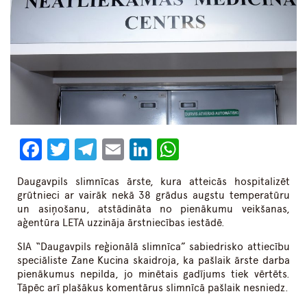
Facebook
Twitter
Telegram
Email
LinkedIn
WhatsApp
Daugavpils slimnīcas ārste, kura atteicās hospitalizēt
grūtnieci ar vairāk nekā 38 grādus augstu temperatūru
un asiņošanu, atstādināta no pienākumu veikšanas,
aģentūra LETA uzzināja ārstniecības iestādē.
SIA “Daugavpils reģionālā slimnīca” sabiedrisko attiecību
speciāliste Zane Kucina skaidroja, ka pašlaik ārste darba
pienākumus nepilda, jo minētais gadījums tiek vērtēts.
Tāpēc arī plašākus komentārus slimnīcā pašlaik nesniedz.