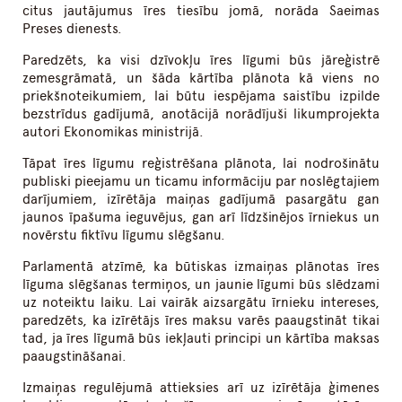
citus jautājumus īres tiesību jomā, norāda Saeimas
Preses dienests.
Paredzēts, ka visi dzīvokļu īres līgumi būs jāreģistrē
zemesgrāmatā, un šāda kārtība plānota kā viens no
priekšnoteikumiem, lai būtu iespējama saistību izpilde
bezstrīdus gadījumā, anotācijā norādījuši likumprojekta
autori Ekonomikas ministrijā.
Tāpat īres līgumu reģistrēšana plānota, lai nodrošinātu
publiski pieejamu un ticamu informāciju par noslēgtajiem
darījumiem, izīrētāja maiņas gadījumā pasargātu gan
jaunos īpašuma ieguvējus, gan arī līdzšinējos īrniekus un
novērstu fiktīvu līgumu slēgšanu.
Parlamentā atzīmē, ka būtiskas izmaiņas plānotas īres
līguma slēgšanas termiņos, un jaunie līgumi būs slēdzami
uz noteiktu laiku. Lai vairāk aizsargātu īrnieku intereses,
paredzēts, ka izīrētājs īres maksu varēs paaugstināt tikai
tad, ja īres līgumā būs iekļauti principi un kārtība maksas
paaugstināšanai.
Izmaiņas regulējumā attieksies arī uz izīrētāja ģimenes