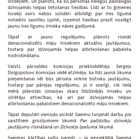
locekļiem, un plānots, ka šīs personas neiegūs pastāvīgas
dzīvojamās telpas lietošanas tiesības. Līdz ar to ģimenes
locekļi vairs nebūs solidāri atbildīgi par īres līgumā
noteikto saistību izpildi, izņemot tiesības prasīt noslēgt
jaunu īres līgumu īrnieka nāves gadījumā.
Tāpat ar jauno regulējumu plānots risināt
denacionalizēto māju īrniekiem aktuālos jautājumus,
tostarp par dzīvojamās telpas atbrīvošanas pabalsta
nodrošināšanu.
Valsts pārvaldes komisijas priekšsēdētājs Sergejs
Dolgopolovs komisijas sēdē atzīmēja, ka līdz jaunā likuma
pieņemšanai vēl būs jārisina virkne būtisku jautājumu,
tostarp par pārejas regulējumu, jo ir svarīgi, cik lielā
mērā plānotās izmaiņas skars līdzšinējās īrnieku un
izīrētāju attiecības, kā arī par dzīvojamās telpas
atbrīvošanas pabalstiem denacionalizēto māju īrniekiem.
Tāpat deputāti vienojās aicināt Saeimu turpināt darbu pie
saistītiem grozījumiem likumā
Par palīdzību dzīvokļu
jautājumu risināšanā
un
Dzīvokļa īpašuma likumā.
Saeimas kārtības rullis paredz — ja iepriekšējā Saeima