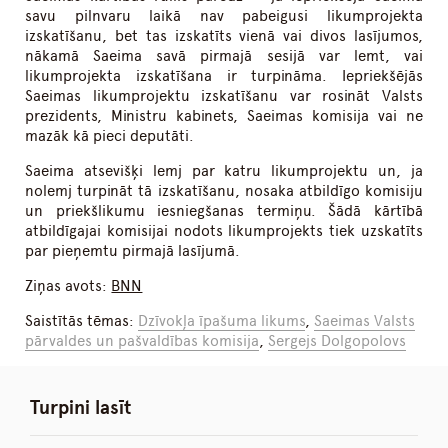
savu pilnvaru laikā nav pabeigusi likumprojekta
izskatīšanu, bet tas izskatīts vienā vai divos lasījumos,
nākamā Saeima savā pirmajā sesijā var lemt, vai
likumprojekta izskatīšana ir turpināma. Iepriekšējās
Saeimas likumprojektu izskatīšanu var rosināt Valsts
prezidents, Ministru kabinets, Saeimas komisija vai ne
mazāk kā pieci deputāti.
Saeima atsevišķi lemj par katru likumprojektu un, ja
nolemj turpināt tā izskatīšanu, nosaka atbildīgo komisiju
un priekšlikumu iesniegšanas termiņu. Šādā kārtībā
atbildīgajai komisijai nodots likumprojekts tiek uzskatīts
par pieņemtu pirmajā lasījumā.
Ziņas avots:
BNN
Saistītās tēmas:
Dzīvokļa īpašuma likums
,
Saeimas Valsts
pārvaldes un pašvaldības komisija
,
Sergejs Dolgopolovs
Turpini lasīt