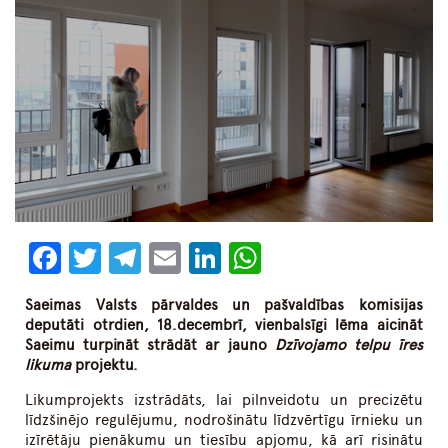
Facebook
Twitter
Telegram
Email
LinkedIn
WhatsApp
Saeimas Valsts pārvaldes un pašvaldības komisijas
deputāti otrdien, 18.decembrī, vienbalsīgi lēma aicināt
Saeimu turpināt strādāt ar jauno
Dzīvojamo telpu īres
likuma
projektu.
Likumprojekts izstrādāts, lai pilnveidotu un precizētu
līdzšinējo regulējumu, nodrošinātu līdzvērtīgu īrnieku un
izīrētāju pienākumu un tiesību apjomu, kā arī risinātu