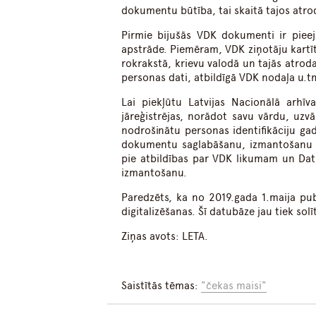
dokumentu būtība, tai skaitā tajos atro
Pirmie bijušās VDK dokumenti ir pieej
apstrāde. Piemēram, VDK ziņotāju kartīte
rokrakstā, krievu valodā un tajās atroda
personas dati, atbildīgā VDK nodaļa u.tm
Lai piekļūtu Latvijas Nacionālā arhī
jāreģistrējas, norādot savu vārdu, uzv
nodrošinātu personas identifikāciju ga
dokumentu saglabāšanu, izmantošanu 
pie atbildības par VDK likumam un Dat
izmantošanu.
Paredzēts, ka no 2019.gada 1.maija pub
digitalizēšanas. Šī datubāze jau tiek so
Ziņas avots: LETA.
Saistītās tēmas:
"čekas maisi"