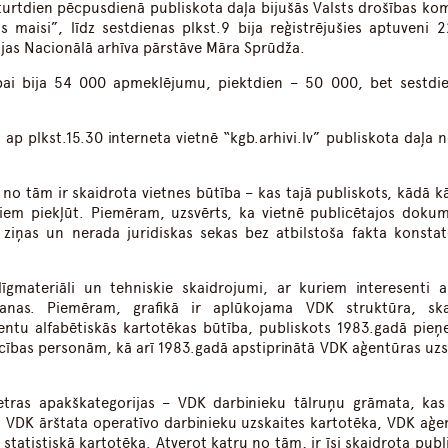
eturtdien pēcpusdienā publiskota daļa bijušās Valsts drošības kom
 maisi”, līdz sestdienas plkst.9 bija reģistrējušies aptuveni 
vijas Nacionālā arhīva pārstāve Māra Sprūdža.
pai bija 54 000 apmeklējumu, piektdien – 50 000, bet sestdie
 ap plkst.15.30 interneta vietnē “kgb.arhivi.lv” publiskota daļa 
ā no tām ir skaidrota vietnes būtība – kas tajā publiskots, kādā k
iem piekļūt. Piemēram, uzsvērts, ka vietnē publicētajos doku
a ziņas un nerada juridiskas sekas bez atbilstoša fakta konsta
īgmateriāli un tehniskie skaidrojumi, ar kuriem interesenti ai
anas. Piemēram, grafikā ir aplūkojama VDK struktūra, ska
ntu alfabētiskās kartotēkas būtība, publiskots 1983.gadā pieņ
cības personām, kā arī 1983.gadā apstiprinātā VDK aģentūras uzs
tras apakškategorijas – VDK darbinieku tālruņu grāmata, kas
, VDK ārštata operatīvo darbinieku uzskaites kartotēka, VDK aģe
tatistiskā kartotēka. Atverot katru no tām, ir īsi skaidrota publ