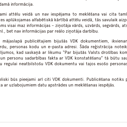
damā informācija.
ami attēlu veidā un nav iespējama to meklēšana vai cita taml
s aplūkojamas alfabētiskā kārtībā attēlu veidā, tās savulaik aizpi
ms visai maz informācijas – ziņotāja vārds, uzvārds, segvārds, ats
l., bet nav informācijas par reālo ziņotāja darbību.
va mājaslapā publicētajiem bijušās VDK dokumentiem, ikvien
ārdu, personas kodu un e-pasta adresi. Šāda reģistrācija noteikt
dījumos, kad saskaņā ar likumu “Par bijušās Valsts drošības kom
un personu sadarbības fakta ar VDK konstatēšanu” tā būtu s
u regulai neatbilstošu VDK dokumentu vai tajos esošo persona
liski būs pieejami arī citi VDK dokumenti. Publicēšana notiks 
līta ar uzlabojumiem datu apstrādes un meklēšanas iespējās.