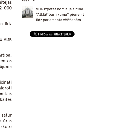
itejas
22 000
VDK izpētes komisija aicina
“Atklātības likumu” pieņemt
līdz parlamenta vēlēšanām
n līdz
no VDK
ārtībā,
mentos
tējuma
cināti
idroti
emtais
kaites
 satur
ntūras
iskoto