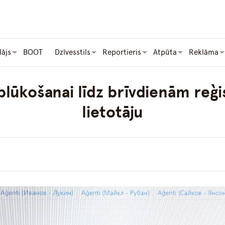
lājs
BOOT
Dzīvesstils
Reportieris
Atpūta
Reklāma
lūkošanai līdz brīvdienām reģi
lietotāju