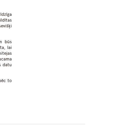
īdzīga
ldītas
evišķi
am būs
a, lai
itejas
aucama
s datu
pēc to