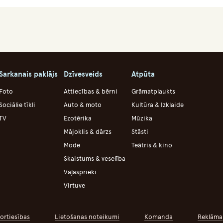
Sarkanais paklājs
Dzīvesveids
Atpūta
Foto
Attiecības & bērni
Grāmatplaukts
Sociālie tīkli
Auto & moto
Kultūra & Izklaide
TV
Ezotērika
Mūzika
Mājoklis & dārzs
Stāsti
Mode
Teātris & kino
Skaistums & veselība
Vaļasprieki
Virtuve
ortiesības
Lietošanas noteikumi
Komanda
Reklāma