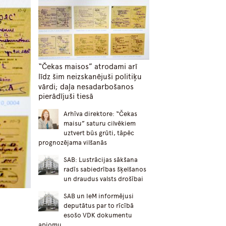
“Čekas maisos” atrodami arī
līdz šim neizskanējuši politiķu
vārdi; daļa nesadarbošanos
pierādījuši tiesā
Arhīva direktore: “Čekas
maisu” saturu cilvēkiem
uztvert būs grūti, tāpēc
prognozējama vilšanās
SAB: Lustrācijas sākšana
radīs sabiedrības šķelšanos
un draudus valsts drošībai
SAB un IeM informējusi
deputātus par to rīcībā
esošo VDK dokumentu
apjomu