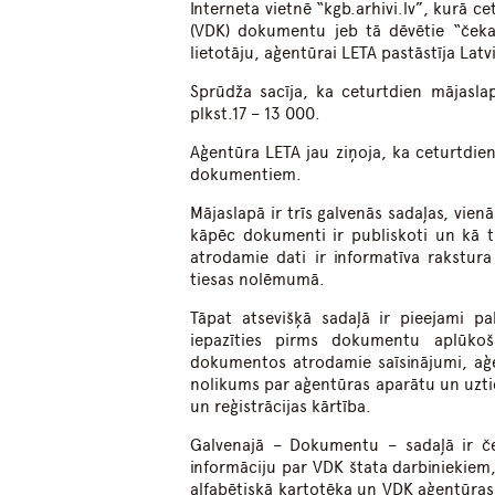
Interneta vietnē “kgb.arhivi.lv”, kurā c
(VDK) dokumentu jeb tā dēvētie “čekas
lietotāju, aģentūrai LETA pastāstīja Lat
Sprūdža sacīja, ka ceturtdien mājasla
plkst.17 – 13 000.
Aģentūra LETA jau ziņoja, ka ceturtdien
dokumentiem.
Mājaslapā ir trīs galvenās sadaļas, vien
kāpēc dokumenti ir publiskoti un kā t
atrodamie dati ir informatīva rakstur
tiesas nolēmumā.
Tāpat atsevišķā sadaļā ir pieejami pal
iepazīties pirms dokumentu aplūkoš
dokumentos atrodamie saīsinājumi, aģe
nolikums par aģentūras aparātu un uzti
un reģistrācijas kārtība.
Galvenajā – Dokumentu – sadaļā ir če
informāciju par VDK štata darbiniekiem
alfabētiskā kartotēka un VDK aģentūras s