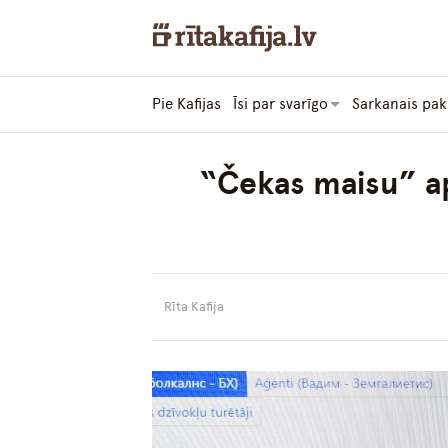
Pie Kafijas
Īsi par svarīgo
Sarkanais pak
“Čekas maisu” ap
Rīta Kafija