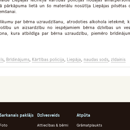
valde Liepājas iecirkņa Kārtības policijas nodaļas amatperson
ā pārkāpuma lietā un šo materiālu nosūtīja Liepājas pilsētas
ņemšanai.
 likumu
par bērna uzraudzīšanu, atrodoties alkohola ietekmē, k
rošību un aizsardzību no iespējamiem bērna dzīvības un ves
sona, kura atbildīga par bērna uzraudzību, piemēro brīdināju
īs
,
Brīdinājums
,
Kārtības policija
,
Liepāja
,
naudas sods
,
zīdainis
Sarkanais paklājs
Dzīvesveids
Atpūta
Foto
Attiecības & bērni
Grāmatplaukts