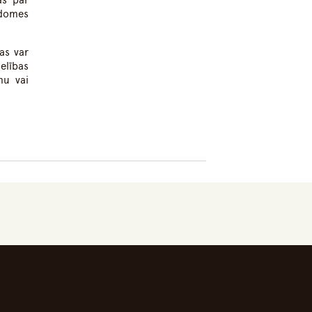
as par
 domes
as var
elības
mu vai