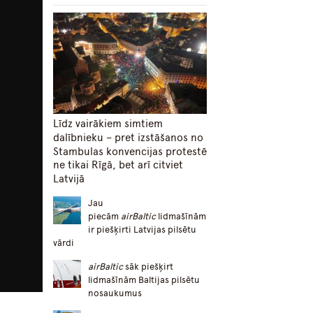
Līdz vairākiem simtiem
dalībnieku – pret izstāšanos no
Stambulas konvencijas protestē
ne tikai Rīgā, bet arī citviet
Latvijā
Jau
piecām
airBaltic
lidmašīnām
ir piešķirti Latvijas pilsētu
vārdi
airBaltic
sāk piešķirt
lidmašīnām Baltijas pilsētu
nosaukumus