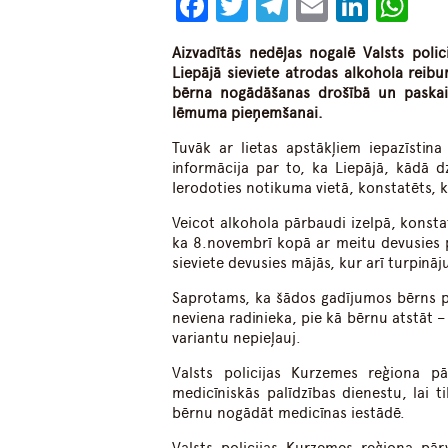
Facebook
Twitter
Telegram
Email
Linke
Wh
Aizvadītās nedēļas nogalē Valsts poli
Liepājā sieviete atrodas alkohola reibu
bērna nogādāšanas drošībā un paskaid
lēmuma pieņemšanai.
Tuvāk ar lietas apstākļiem iepazīstina
informācija par to, ka Liepājā, kādā 
Ierodoties notikuma vietā, konstatēts, k
Veicot alkohola pārbaudi izelpā, konsta
ka 8.novembrī kopā ar meitu devusies p
sieviete devusies mājās, kur arī turpināj
Saprotams, ka šādos gadījumos bērns pi
neviena radinieka, pie kā bērnu atstāt – 
variantu nepieļauj.
Valsts policijas Kurzemes reģiona pā
medicīniskās palīdzības dienestu, lai 
bērnu nogādāt medicīnas iestādē.