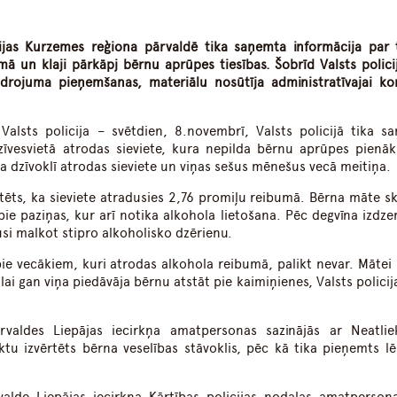
dIn
atsApp
cijas Kurzemes reģiona pārvaldē tika saņemta informācija par 
mā un klaji pārkāpj bērnu aprūpes tiesības. Šobrīd Valsts polici
rojuma pieņemšanas, materiālu nosūtīja administratīvajai kom
 Valsts policija – svētdien, 8.novembrī, Valsts policijā tika s
dzīvesvietā atrodas sieviete, kura nepilda bērnu aprūpes pienā
a dzīvoklī atrodas sieviete un viņas sešus mēnešus vecā meitiņa.
tēts, ka sieviete atradusies 2,76 promiļu reibumā. Bērna māte sk
ie paziņas, kur arī notika alkohola lietošana. Pēc degvīna izdze
usi malkot stipro alkoholisko dzērienu.
e vecākiem, kuri atrodas alkohola reibumā, palikt nevar. Mātei 
lai gan viņa piedāvāja bērnu atstāt pie kaimiņienes, Valsts polici
rvaldes Liepājas iecirkņa amatpersonas sazinājās ar Neatli
tiktu izvērtēts bērna veselības stāvoklis, pēc kā tika pieņemts 