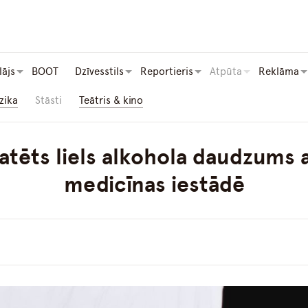
lājs
BOOT
Dzīvesstils
Reportieris
Atpūta
Reklāma
zika
Stāsti
Teātris & kino
atēts liels alkohola daudzums 
medicīnas iestādē