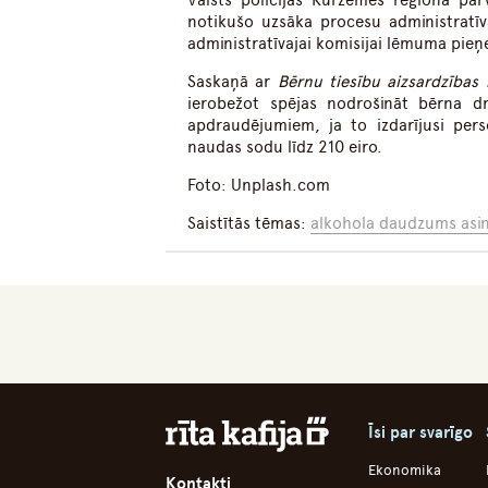
Valsts policijas Kurzemes reģiona pār
notikušo uzsāka procesu administratīv
administratīvajai komisijai lēmuma pie
Saskaņā ar
Bērnu tiesību aizsardzības
ierobežot spējas nodrošināt bērna d
apdraudējumiem, ja to izdarījusi per
naudas sodu līdz 210 eiro.
Foto: Unplash.com
Saistītās tēmas:
alkohola daudzums asin
Īsi par svarīgo
Ekonomika
Kontakti