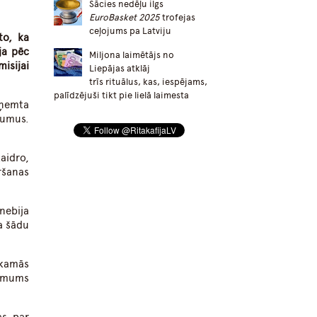
Sācies nedēļu ilgs
EuroBasket 2025
trofejas
ceļojums pa Latviju
to, ka
ja pēc
Miljona laimētājs no
isijai
Liepājas atklāj
trīs rituālus, kas, iespējams,
palīdzējuši tikt pie lielā laimesta
aņemta
kumus.
aidro,
ršanas
nebija
ja šādu
ekamās
lēmums