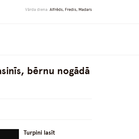
Vārda diena:
Alfrēds, Fredis, Madars
asinīs, bērnu nogādā
Turpini lasīt