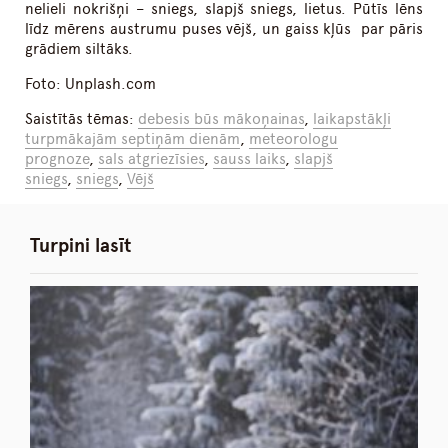
nelieli nokrišņi – sniegs, slapjš sniegs, lietus. Pūtīs lēns
līdz mērens austrumu puses vējš, un gaiss kļūs par pāris
grādiem siltāks.
Foto: Unplash.com
Saistītās tēmas:
debesis būs mākoņainas
,
laikapstākļi
turpmākajām septiņām dienām
,
meteorologu
prognoze
,
sals atgriezīsies
,
sauss laiks
,
slapjš
sniegs
,
sniegs
,
Vējš
Turpini lasīt