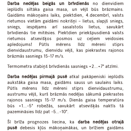
Darba nedēļas beigās un brīvdienās
no dienvidiem
ieplūdīs siltāka gaisa masa, un vējš būs brāzmains.
Gaidāms mākoņains laiks, piektdien, 4.decembrī, valsts
rietumos vietām gaidāmi nokrišņi – lietus, slapjš sniegs,
sniegs, iespējams arī sasalstošs lietus, savukārt
brīvdienās tie mitēsies. Piektdien priekšpusdienā valsts
rietumos atsevišķos posmos uz ceļiem veidosies
apledojums! Pūtīs mērens līdz mēreni stiprs
dienvidaustrumu, dienvidu vējš, kas piekrastes rajonos
brāzmās sasniegs 15-17 m/s.
Termometra stabiņš brīvdienās sasniegs +2…+7° atzīmi.
Darba nedēļas pirmajā pusē
atkal pakāpeniski ieplūdīs
aukstāka gaisa masa, gaidāms sauss un saulains laiks.
Pūtīs mērens līdz mēreni stiprs dienvidaustrumu,
austrumu vējš, kurš brāzmās nedēļas sākumā piekrastes
rajonos sasniegs 15-17 m/s. Dienās gaisa temperatūra
būs +1…-5° robežās, savukārt atsevišķās naktīs tā
pazemināsies līdz pat -5…-10°.
Šī brīža prognozes liecina, ka
darba nedēļas otrajā
pusē
debesis kļūs mākoņainākas, un brīžiem gaidāms