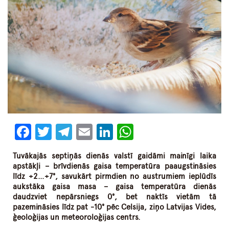
Facebook
Twitter
Telegram
Email
LinkedIn
WhatsApp
Tuvākajās septiņās dienās valstī gaidāmi mainīgi laika
apstākļi – brīvdienās gaisa temperatūra paaugstināsies
līdz +2…+7°, savukārt pirmdien no austrumiem ieplūdīs
aukstāka gaisa masa – gaisa temperatūra dienās
daudzviet nepārsniegs 0°, bet naktīs vietām tā
pazemināsies līdz pat -10° pēc Celsija, ziņo Latvijas Vides,
ģeoloģijas un meteoroloģijas centrs.