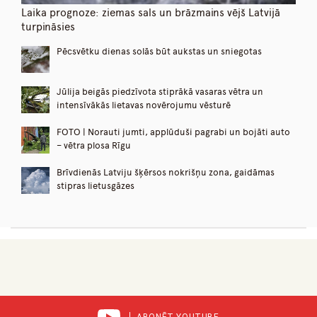
Laika prognoze: ziemas sals un brāzmains vējš Latvijā
turpināsies
Pēcsvētku dienas solās būt aukstas un sniegotas
Jūlija beigās piedzīvota stiprākā vasaras vētra un
intensīvākās lietavas novērojumu vēsturē
FOTO | Norauti jumti, applūduši pagrabi un bojāti auto
– vētra plosa Rīgu
Brīvdienās Latviju šķērsos nokrišņu zona, gaidāmas
stipras lietusgāzes