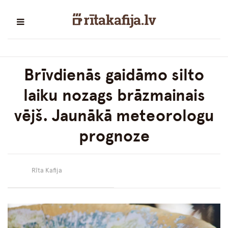
Brīvdienās gaidāmo silto
laiku nozags brāzmainais
vējš. Jaunākā meteorologu
prognoze
Rīta Kafija