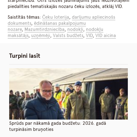
starpniecību. Otrs izlozes jauninājums ļaus iedzīvotājiem
piedalīties tematiskajās nozaru čeku izlozēs, atklāj VID.
Saistītās tēmas:
Čeku loterija
,
darījumu apliecinošs
dokuments
,
ēdināšanas pakalpojumu
nozare
,
Mazumtirdzniecība
,
nodokļi
,
nodokļu
maksātājs
,
uzņēmēji
,
Valsts budžets
,
VID
,
VID aicina
Turpini lasīt
Sprūds par nākamā gada budžetu: 2026. gadā
turpināsim bruņoties