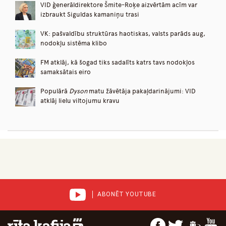
VID ģenerāldirektore Šmite-Roķe aizvērtām acīm var
izbraukt Siguldas kamaniņu trasi
VK: pašvaldību struktūras haotiskas, valsts parāds aug,
nodokļu sistēma klibo
FM atklāj, kā šogad tiks sadalīts katrs tavs nodokļos
samaksātais eiro
Populārā
Dyson
matu žāvētāja pakaļdarinājumi: VID
atklāj lielu viltojumu kravu
ABONĒT YOUTUBE