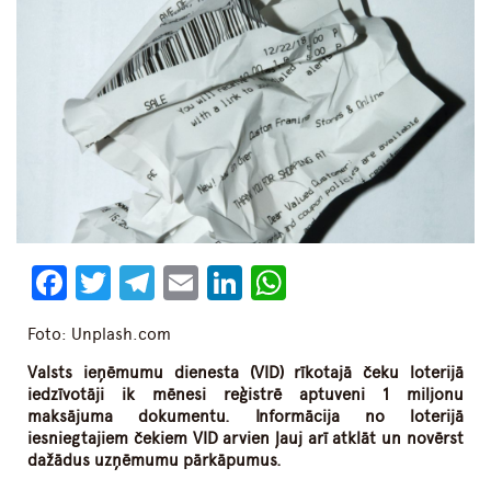
Facebook
Twitter
Telegram
Email
LinkedIn
WhatsApp
Foto: Unplash.com
Valsts ieņēmumu dienesta (VID) rīkotajā čeku loterijā
iedzīvotāji ik mēnesi reģistrē aptuveni 1 miljonu
maksājuma dokumentu. Informācija no loterijā
iesniegtajiem čekiem VID arvien ļauj arī atklāt un novērst
dažādus uzņēmumu pārkāpumus.