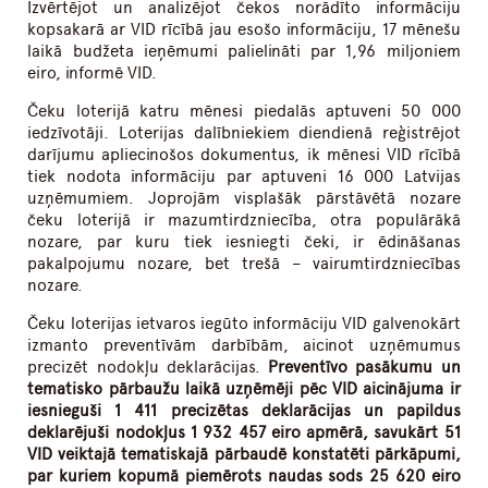
Izvērtējot un analizējot čekos norādīto informāciju
kopsakarā ar VID rīcībā jau esošo informāciju, 17 mēnešu
laikā budžeta ieņēmumi palielināti par 1,96 miljoniem
eiro, informē VID.
Čeku loterijā katru mēnesi piedalās aptuveni 50 000
iedzīvotāji. Loterijas dalībniekiem diendienā reģistrējot
darījumu apliecinošos dokumentus, ik mēnesi VID rīcībā
tiek nodota informāciju par aptuveni 16 000 Latvijas
uzņēmumiem. Joprojām visplašāk pārstāvētā nozare
čeku loterijā ir mazumtirdzniecība, otra populārākā
nozare, par kuru tiek iesniegti čeki, ir ēdināšanas
pakalpojumu nozare, bet trešā – vairumtirdzniecības
nozare.
Čeku loterijas ietvaros iegūto informāciju VID galvenokārt
izmanto preventīvām darbībām, aicinot uzņēmumus
precizēt nodokļu deklarācijas.
Preventīvo pasākumu un
tematisko pārbaužu laikā uzņēmēji pēc VID aicinājuma ir
iesnieguši 1 411 precizētas deklarācijas un papildus
deklarējuši nodokļus 1 932 457 eiro apmērā, savukārt 51
VID veiktajā tematiskajā pārbaudē konstatēti pārkāpumi,
par kuriem kopumā piemērots naudas sods 25 620 eiro