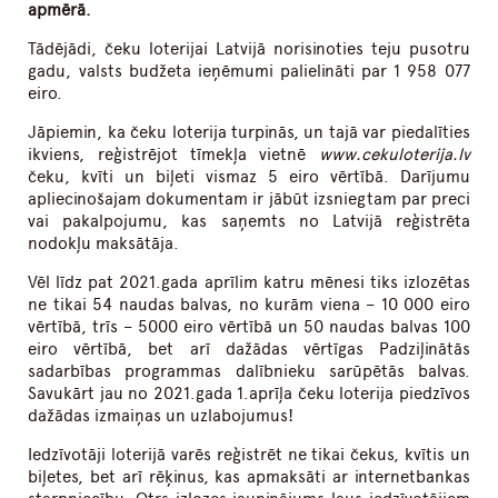
apmērā.
Tādējādi, čeku loterijai Latvijā norisinoties teju pusotru
gadu, valsts budžeta ieņēmumi palielināti par 1 958 077
eiro.
Jāpiemin, ka čeku loterija turpinās, un tajā var piedalīties
ikviens, reģistrējot tīmekļa vietnē
www.cekuloterija.lv
čeku, kvīti un biļeti vismaz 5 eiro vērtībā. Darījumu
apliecinošajam dokumentam ir jābūt izsniegtam par preci
vai pakalpojumu, kas saņemts no Latvijā reģistrēta
nodokļu maksātāja.
Vēl līdz pat 2021.gada aprīlim katru mēnesi tiks izlozētas
ne tikai 54 naudas balvas, no kurām viena – 10 000 eiro
vērtībā, trīs – 5000 eiro vērtībā un 50 naudas balvas 100
eiro vērtībā, bet arī dažādas vērtīgas Padziļinātās
sadarbības programmas dalībnieku sarūpētās balvas.
Savukārt jau no 2021.gada 1.aprīļa čeku loterija piedzīvos
dažādas izmaiņas un uzlabojumus!
Iedzīvotāji loterijā varēs reģistrēt ne tikai čekus, kvītis un
biļetes, bet arī rēķinus, kas apmaksāti ar internetbankas