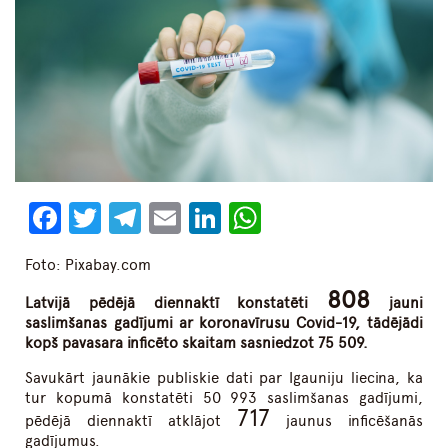
Facebook
Twitter
Telegram
Email
LinkedIn
WhatsApp
Foto: Pixabay.com
808
Latvijā pēdējā diennaktī
konstatēti
jauni
saslimšanas gadījumi ar koronavīrusu Covid-19, tādējādi
kopš pavasara inficēto skaitam sasniedzot 75 509.
Savukārt jaunākie publiskie dati par Igauniju liecina, ka
tur kopumā konstatēti 50 993 saslimšanas gadījumi,
717
pēdējā diennaktī atklājot
jaunus inficēšanās
gadījumus.