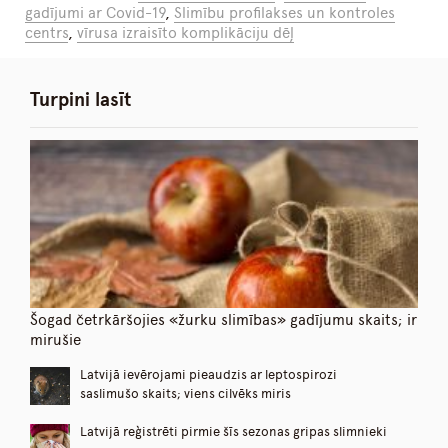
gadījumi ar Covid-19
,
Slimību profilakses un kontroles
centrs
,
vīrusa izraisīto komplikāciju dēļ
Turpini lasīt
Šogad četrkāršojies «žurku slimības» gadījumu skaits; ir
mirušie
Latvijā ievērojami pieaudzis ar leptospirozi
saslimušo skaits; viens cilvēks miris
Latvijā reģistrēti pirmie šīs sezonas gripas slimnieki