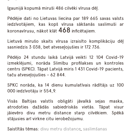
Igaunijā kopumā miruši 486 cilvēki vīrusa dēļ.
Pēdējie dati no Lietuvas liecina par 189 665 savas valsts
iedzīvotājiem, kas kopš vīrusa sākšanās saslimuši ar
468
koronavīrusu, nākot klāt
inficētajiem.
Lietuvā mirušo skaits vīrusa izraisīto komplikāciju dēļ
sasniedzis 3 038, bet atveseļojušies ir 172 736.
Pēdējo 24 stundu laikā Latvijā veikti 12 104 Covid-19
izmeklējumi, norāda Slimību profilakses un kontroles
centrs (SPKC). Tāpat Latvijā miris 1 431 Covid-19 pacients,
taču atveseļojušies – 62 844.
SPKC norāda, ka 14 dienu kumulatīvais rādītājs uz 100
000 iedzīvotāju ir 554,9.
Visās Baltijas valstīs obligāti jāvalkā sejas maska,
atrodoties dažādās sabiedriskās vietās. Tāpat visur
jāievēro divu metru distance starp cilvēkiem. Spēkā
stājusies arī virkne citu ierobežojumu.
Saistītās tēmas:
divu metru distance
,
saslimšanas