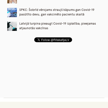
SPKC: Šobrīd vērojams straujš kāpums gan Covid-19
pasūtīto devu, gan vakcinēto pacientu skaitā
Latvijā turpina pieaugt Covid-19 izplatība; pieejamas
atjaunotās vakcīnas