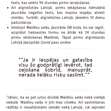
tests, kas veikts 96 stundas pirms ieceļošanas.
Arī atgriežoties Latvijā, pirms iekāpšanas lidmašīnā
jāuzrāda negatīvs tests, kas mazina iespēju atvest
slimību. Turklāt, atgriežoties Latvijā, jāievēro 10 dienu
pašizolācija.
Ielidojot Maldīvu salās, jāuzrāda QR kods, ko var iegūt,
aizpildot tiešsaistes formu ne ātrāk kā 24 stundas
pirms ielidošanas Maldīvās. Tāpat pirms atgriešanās
Latvijā jāaizpilda
Covid pass online
.
“Ja ir iespējas un gatavība
visu šo godprātīgi ievērot, tad
ceļošana šobrīd, manuprāt,
nerada lielāku risku saslimt.”
“Jāteic, ka es pat jutos drošāk Maldīvu salās nekā vietējā
veikalā. Maldīvu salās ir ļoti maz cilvēku. Arī saslimšanas
rādītāji ir nesalīdzināmi zemāki nekā Latvijā, cik iepriekš