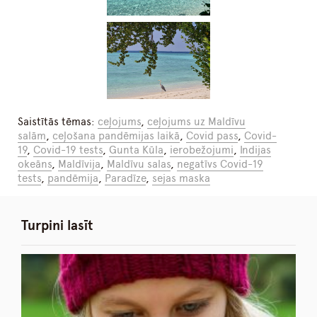
Saistītās tēmas:
ceļojums
,
ceļojums uz Maldīvu
salām
,
ceļošana pandēmijas laikā
,
Covid pass
,
Covid-
19
,
Covid-19 tests
,
Gunta Kūla
,
ierobežojumi
,
Indijas
okeāns
,
Maldīvija
,
Maldīvu salas
,
negatīvs Covid-19
tests
,
pandēmija
,
Paradīze
,
sejas maska
Turpini lasīt