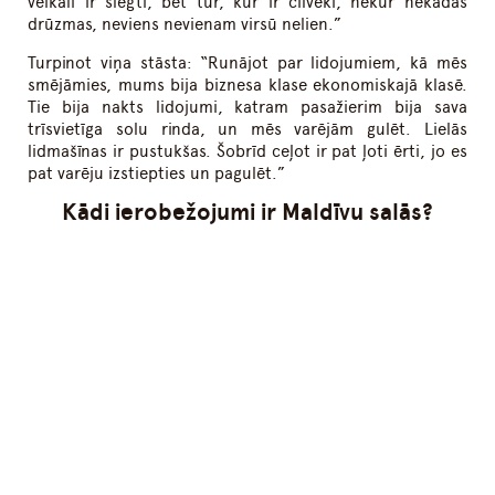
veikali ir slēgti, bet tur, kur ir cilvēki, nekur nekādas
drūzmas, neviens nevienam virsū nelien.”
Turpinot viņa stāsta: “Runājot par lidojumiem, kā mēs
smējāmies, mums bija biznesa klase ekonomiskajā klasē.
Tie bija nakts lidojumi, katram pasažierim bija sava
trīsvietīga solu rinda, un mēs varējām gulēt. Lielās
lidmašīnas ir pustukšas. Šobrīd ceļot ir pat ļoti ērti, jo es
pat varēju izstiepties un pagulēt.”
Kādi ierobežojumi ir Maldīvu salās?