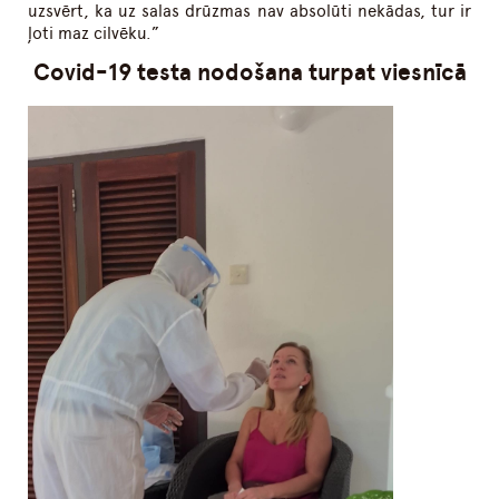
uzsvērt, ka uz salas drūzmas nav absolūti nekādas, tur ir
ļoti maz cilvēku.”
Covid-19 testa nodošana turpat viesnīcā