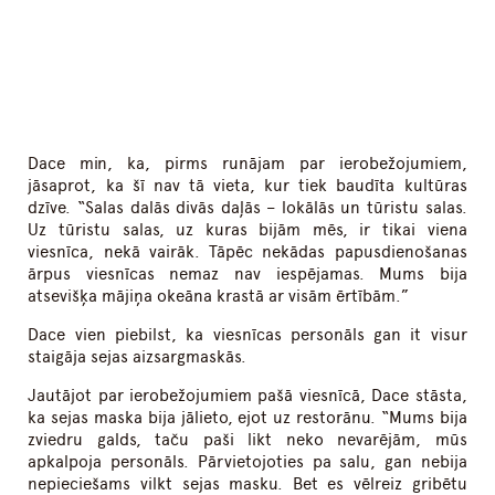
Dace min, ka, pirms runājam par ierobežojumiem,
jāsaprot, ka šī nav tā vieta, kur tiek baudīta kultūras
dzīve. “Salas dalās divās daļās – lokālās un tūristu salas.
Uz tūristu salas, uz kuras bijām mēs, ir tikai viena
viesnīca, nekā vairāk. Tāpēc nekādas papusdienošanas
ārpus viesnīcas nemaz nav iespējamas. Mums bija
atsevišķa mājiņa okeāna krastā ar visām ērtībām.”
Dace vien piebilst, ka viesnīcas personāls gan it visur
staigāja sejas aizsargmaskās.
Jautājot par ierobežojumiem pašā viesnīcā, Dace stāsta,
ka sejas maska bija jālieto, ejot uz restorānu. “Mums bija
zviedru galds, taču paši likt neko nevarējām, mūs
apkalpoja personāls. Pārvietojoties pa salu, gan nebija
nepieciešams vilkt sejas masku. Bet es vēlreiz gribētu