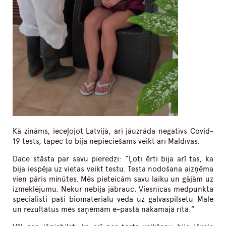
Kā zināms, ieceļojot Latvijā, arī jāuzrāda negatīvs Covid-
19 tests, tāpēc to bija nepieciešams veikt arī Maldīvās.
Dace stāsta par savu pieredzi: “Ļoti ērti bija arī tas, ka
bija iespēja uz vietas veikt testu. Testa nodošana aizņēma
vien pāris minūtes. Mēs pieteicām savu laiku un gājām uz
izmeklējumu. Nekur nebija jābrauc. Viesnīcas medpunkta
speciālisti paši biomateriālu veda uz galvaspilsētu Male
un rezultātus mēs saņēmām e-pastā nākamajā rītā.”