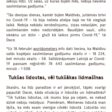
sekoju līdzi. Uz salas, uz kuras bijām mēs, nebija neviena
saslimšanas gadījuma.”
“Tās deviņas dienas, kamēr bijām Maldīvās, jutāmies brīvi
no Covid-19 – tā bija neliela atelpa šajā ne tik vieglajā
laikā. Nebija nekādu ierobežojumu, ziņas nelasījām, par
saslimšanām neko nedzirdējām. Baudījām sauli, silto
okeānu un dzīvi – gluži kā laikos pirms Covid-19,” tā
Dace.
*
Uz 18.februāri
worldometers
.info dati liecina, ka Maldīvu
salās kopējais saslimšanas gadījumu skaits ir – 18 224,
bet mirušo skaits – 58. Salīdzinājumam Latvijā ar Covid-
19 pavisam reģistrēti
78 643 saslimšanas gadījumu,
miruši – 1 508.
Tukšas lidostas, vēl tukšākas lidmašīnas
Skaidrs, ka līdz paradīzei ir arī jānokļūst, tāpēc svarīgi
pajautāt Dacei, kāda situācija ir lidostās un lidmašīnās?
“Tik tukšas lidostas, cik mums bija pa ceļam, es nekad
dzīvē nebiju redzējusi. Piemēram, Minhenes lidostā man
šķita, ka mēs esam vienīgie cilvēki lidostā. Lidostās visi