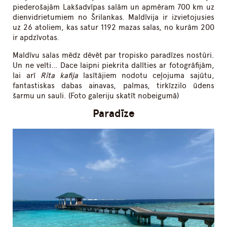
piederošajām Lakšadvīpas salām un apmēram 700 km uz
dienvidrietumiem no Šrilankas. Maldīvija ir izvietojusies
uz 26 atoliem, kas satur 1192 mazas salas, no kurām 200
ir apdzīvotas.
Maldīvu salas mēdz dēvēt par tropisko paradīzes nostūri.
Un ne velti… Dace laipni piekrita dalīties ar fotogrāfijām,
lai arī
Rīta kafija
lasītājiem nodotu ceļojuma sajūtu,
fantastiskas dabas ainavas, palmas, tirkīzzilo ūdens
šarmu un sauli. (Foto galeriju skatīt nobeigumā)
Paradīze