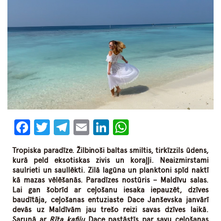
Facebook
Twitter
Telegram
Email
LinkedIn
WhatsApp
Tropiska paradīze. Žilbinoši baltas smiltis, tirkīzzils ūdens,
kurā peld eksotiskas zivis un koraļļi. Neaizmirstami
saulrieti un saullēkti. Zilā lagūna un planktoni spīd naktī
kā mazas vēlēšanās. Paradīzes nostūris – Maldīvu salas.
Lai gan šobrīd ar ceļošanu iesaka iepauzēt, dzīves
baudītāja, ceļošanas entuziaste Dace Janševska janvārī
devās uz Maldīvām jau trešo reizi savas dzīves laikā.
Sarunā ar
Rīta kafiju
Dace pastāstīs par savu ceļošanas