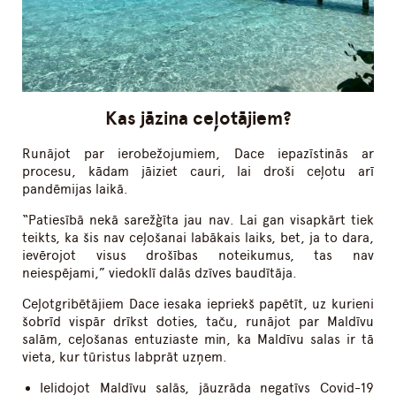
Kas jāzina ceļotājiem?
Runājot par ierobežojumiem, Dace iepazīstinās ar
procesu, kādam jāiziet cauri, lai droši ceļotu arī
pandēmijas laikā.
“Patiesībā nekā sarežģīta jau nav. Lai gan visapkārt tiek
teikts, ka šis nav ceļošanai labākais laiks, bet, ja to dara,
ievērojot visus drošības noteikumus, tas nav
neiespējami,” viedoklī dalās dzīves baudītāja.
Ceļotgribētājiem Dace iesaka iepriekš papētīt, uz kurieni
šobrīd vispār drīkst doties, taču, runājot par Maldīvu
salām, ceļošanas entuziaste min, ka Maldīvu salas ir tā
vieta, kur tūristus labprāt uzņem.
Ielidojot Maldīvu salās, jāuzrāda negatīvs Covid-19