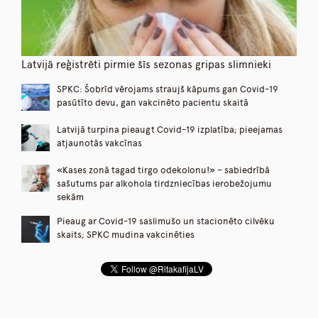
Latvijā reģistrēti pirmie šīs sezonas gripas slimnieki
SPKC: Šobrīd vērojams straujš kāpums gan Covid-19
pasūtīto devu, gan vakcinēto pacientu skaitā
Latvijā turpina pieaugt Covid-19 izplatība; pieejamas
atjaunotās vakcīnas
«Kases zonā tagad tirgo odekolonu!» – sabiedrībā
sašutums par alkohola tirdzniecības ierobežojumu
sekām
Pieaug ar Covid-19 saslimušo un stacionēto cilvēku
skaits; SPKC mudina vakcinēties