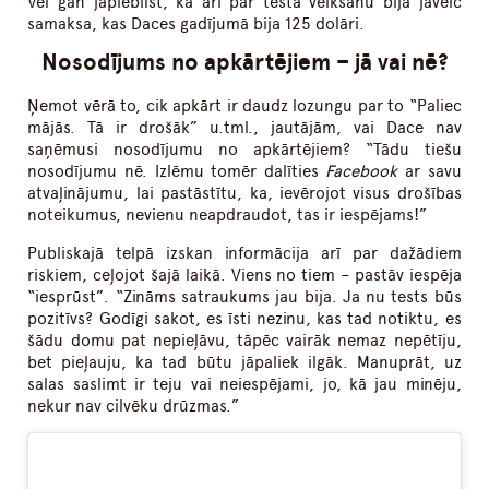
Vēl gan jāpiebilst, ka arī par testa veikšanu bija jāveic
samaksa, kas Daces gadījumā bija 125 dolāri.
Nosodījums no apkārtējiem – jā vai nē?
Ņemot vērā to, cik apkārt ir daudz lozungu par to “Paliec
mājās. Tā ir drošāk” u.tml., jautājām, vai Dace nav
saņēmusi nosodījumu no apkārtējiem? “Tādu tiešu
nosodījumu nē. Izlēmu tomēr dalīties
Facebook
ar savu
atvaļinājumu, lai pastāstītu, ka, ievērojot visus drošības
noteikumus, nevienu neapdraudot, tas ir iespējams!”
Publiskajā telpā izskan informācija arī par dažādiem
riskiem, ceļojot šajā laikā. Viens no tiem – pastāv iespēja
“iesprūst”. “Zināms satraukums jau bija. Ja nu tests būs
pozitīvs? Godīgi sakot, es īsti nezinu, kas tad notiktu, es
šādu domu pat nepieļāvu, tāpēc vairāk nemaz nepētīju,
bet pieļauju, ka tad būtu jāpaliek ilgāk. Manuprāt, uz
salas saslimt ir teju vai neiespējami, jo, kā jau minēju,
nekur nav cilvēku drūzmas.”