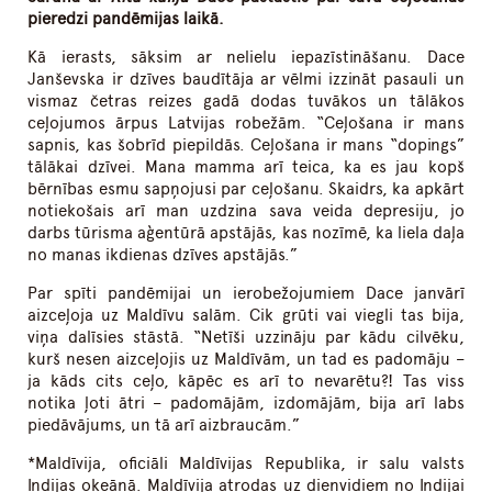
pieredzi pandēmijas laikā.
Kā ierasts, sāksim ar nelielu iepazīstināšanu. Dace
Janševska ir dzīves baudītāja ar vēlmi izzināt pasauli un
vismaz četras reizes gadā dodas tuvākos un tālākos
ceļojumos ārpus Latvijas robežām. “Ceļošana ir mans
sapnis, kas šobrīd piepildās. Ceļošana ir mans “dopings”
tālākai dzīvei. Mana mamma arī teica, ka es jau kopš
bērnības esmu sapņojusi par ceļošanu. Skaidrs, ka apkārt
notiekošais arī man uzdzina sava veida depresiju, jo
darbs tūrisma aģentūrā apstājās, kas nozīmē, ka liela daļa
no manas ikdienas dzīves apstājās.”
Par spīti pandēmijai un ierobežojumiem Dace janvārī
aizceļoja uz Maldīvu salām. Cik grūti vai viegli tas bija,
viņa dalīsies stāstā. “Netīši uzzināju par kādu cilvēku,
kurš nesen aizceļojis uz Maldīvām, un tad es padomāju –
ja kāds cits ceļo, kāpēc es arī to nevarētu?! Tas viss
notika ļoti ātri – padomājām, izdomājām, bija arī labs
piedāvājums, un tā arī aizbraucām.”
*Maldīvija, oficiāli Maldīvijas Republika, ir salu valsts
Indijas okeānā. Maldīvija atrodas uz dienvidiem no Indijai