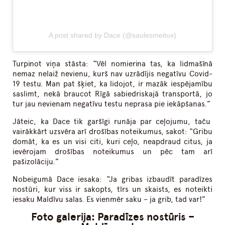
A post shared by Dace (@saulesmeitux)
Turpinot viņa stāsta: “Vēl nomierina tas, ka lidmašīnā
nemaz nelaiž nevienu, kurš nav uzrādījis negatīvu Covid-
19 testu. Man pat šķiet, ka lidojot, ir mazāk iespējamību
saslimt, nekā braucot Rīgā sabiedriskajā transportā, jo
tur jau nevienam negatīvu testu neprasa pie iekāpšanas.”
Jāteic, ka Dace tik garšīgi runāja par ceļojumu, taču
vairākkārt uzsvēra arī drošības noteikumus, sakot: “Gribu
domāt, ka es un visi citi, kuri ceļo, neapdraud citus, ja
ievērojam drošības noteikumus un pēc tam arī
pašizolāciju.”
Nobeigumā Dace iesaka: “Ja gribas izbaudīt paradīzes
nostūri, kur viss ir sakopts, tīrs un skaists, es noteikti
iesaku Maldīvu salas. Es vienmēr saku – ja grib, tad var!”
Foto galerija: Paradīzes nostūris –