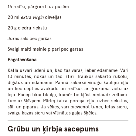
16 redīsi, pārgriezti uz pusēm
20 ml
extra virgin
olīveļļas
20 g ciedru riekstu
Jūras sāls pēc garšas
Svaigi malti melnie pipari pēc garšas
Pagatavošana
Katlā uzvāri ūdeni un, kad tas vārās, ieber edamame. Vāri
10 minūtes, nokās un tad iztīri. Traukos sakārto rukolu,
dīgstus un edamame. Pannā sakarsē vīnogu kauliņu eļļu
un liec cepties avokado un redīsus ar griezuma vietu uz
leju. Pacep tikai tik ilgi, kamēr tie kļūst nedaudz zeltaini.
Liec uz šķīvjiem. Pārlej katrai porcijai eļļu, uzber riekstus,
sāli un piparus. Ja vēlies, vari pievienot tunci, fetas sieru,
svaigu kazas sieru vai vītinātas gaļas šķēles.
Grūbu un ķirbja sacepums