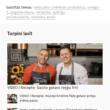
Saistītās tēmas:
ieteicams izvēlēties produktus
,
omega-
3
,
pagatavošana
,
receptes
,
spēcīgs
antioksidants
,
vitamīnu avots
Turpini lasīt
VIDEO | Recepte: Gacho gatavo reņģu friti
VIDEO | Recepte: mūziķe Kristīne Pāže gatavo ķirbja
krēma pastu