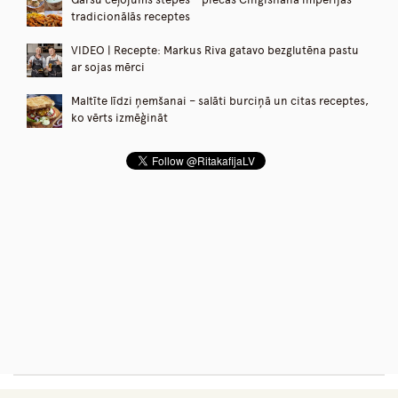
Garšu ceļojums stepēs – piecas Čingishana impērijas
tradicionālās receptes
VIDEO | Recepte: Markus Riva gatavo bezglutēna pastu
ar sojas mērci
Maltīte līdzi ņemšanai – salāti burciņā un citas receptes,
ko vērts izmēģināt