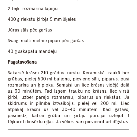
2 tējk. rozmarīna lapiņu
400 g riekstu ķirbja 5 mm šķēlēs
Jūras sāls pēc garšas
Svaigi malti melnie pipari pēc garšas
40 g sakapātu mandeļu
Pagatavošana
Sakarsē krāsni 210 grādus karstu. Keramiskā traukā ber
grūbas, pielej 500 ml buljona, pievieno sāli, piparus, pusi
rozmarīna un ķiploku. Samaisi un liec krāsns vidējā daļā
uz 30 minūtēm. Tad izņem trauku no krāsns, liec virsū
ķirbi, uzber pārējo rozmarīnu, piparus un riekstus. Ja
šķidrums ir pilnībā iztvaikojis, pielej vēl 200 ml. Liec
atpakaļ krāsnī uz vēl 30–40 minūtēm. Kad gatavs,
pasniedz, katrai grūbu un ķirbju porcijai uzlejot 1
tējkaroti linsēklu eļļas. Ja vēlies, vari pievienot arī dīgstus.