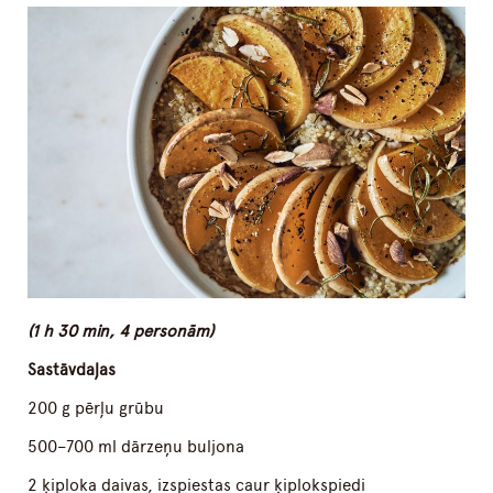
(1 h 30 min, 4 personām)
Sastāvdaļas
200 g pērļu grūbu
500–700 ml dārzeņu buljona
2 ķiploka daivas, izspiestas caur ķiplokspiedi