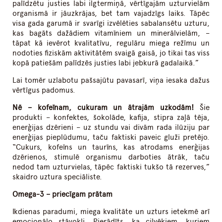
palīdzētu justies labi ilgtermiņā, vērtīgajām uzturvielām
organismā ir jāuzkrājas, bet tam vajadzīgs laiks. Tāpēc
visa gada garumā ir svarīgi izvēlēties sabalansētu uzturu,
kas bagāts dažādiem vitamīniem un minerālvielām, –
tāpat kā ievērot kvalitatīvu, regulāru miega režīmu un
nodoties fiziskām aktivitātēm svaigā gaisā, jo tikai tas viss
kopā patiešām palīdzēs justies labi jebkurā gadalaikā.”
Lai tomēr uzlabotu pašsajūtu pavasarī, viņa iesaka dažus
vērtīgus padomus.
Nē – kofeīnam, cukuram un ātrajām uzkodām!
Šie
produkti – konfektes, šokolāde, kafija, stipra zaļā tēja,
enerģijas dzērieni – uz stundu vai divām rada ilūziju par
enerģijas pieplūdumu, taču faktiski paveic gluži pretējo.
“Cukurs, kofeīns un taurīns, kas atrodams enerģijas
dzērienos, stimulē organismu darboties ātrāk, taču
nedod tam uzturvielas, tāpēc faktiski tukšo tā rezerves,”
skaidro uztura speciāliste.
Omega-3 – priecīgam prātam
Ikdienas paradumi, miega kvalitāte un uzturs ietekmē arī
emocionālo stāvokli. Pierādīts, ka cilvēkiem, kuriem