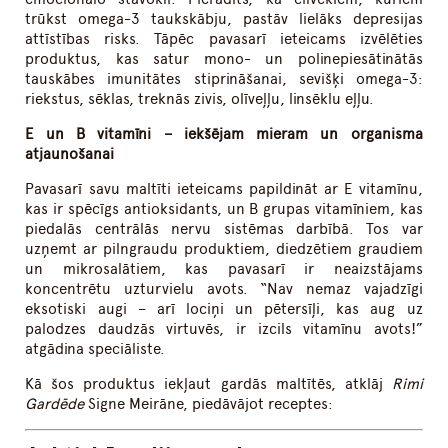
trūkst omega-3 taukskābju, pastāv lielāks depresijas
attīstības risks. Tāpēc pavasarī ieteicams izvēlēties
produktus, kas satur mono- un polinepiesātinātās
tauskābes imunitātes stiprināšanai, sevišķi omega-3:
riekstus, sēklas, treknās zivis, olīveļļu, linsēklu eļļu.
E un B vitamīni – iekšējam mieram un organisma
atjaunošanai
Pavasarī savu maltīti ieteicams papildināt ar E vitamīnu,
kas ir spēcīgs antioksidants, un B grupas vitamīniem, kas
piedalās centrālās nervu sistēmas darbībā. Tos var
uzņemt ar pilngraudu produktiem, diedzētiem graudiem
un mikrosalātiem, kas pavasarī ir neaizstājams
koncentrētu uzturvielu avots. “Nav nemaz vajadzīgi
eksotiski augi – arī lociņi un pētersīļi, kas aug uz
palodzes daudzās virtuvēs, ir izcils vitamīnu avots!”
atgādina speciāliste.
Kā šos produktus iekļaut gardās maltītēs, atklāj
Rimi
Gardēde
Signe Meirāne, piedāvājot receptes: