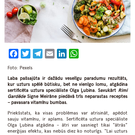
Facebook
Twitter
Telegram
Email
LinkedIn
WhatsApp
Foto: Pexels
Laba pašsajūta ir dažādu veselīgu paradumu rezultāts,
kur uzturs spēlē būtisku, bet ne vienīgo lomu, atgādina
sertificēta uztura speciāliste Olga Ļubina. Savukārt
Rimi
Gardēde
Signe Meirāne piedāvā trīs neparastas receptes
– pavasara vitamīnu bumbas.
Priekšstats, ka visas problēmas var atrisināt, apēdot
sauju vitamīnu, ir aplams. Sertificēta uztura speciāliste
Olga Ļubina atgādina – ātri var sasniegt tikai “ātrās”
enerģijas efektu, kas nebūs diez ko noturīgs. “Lai uzturs