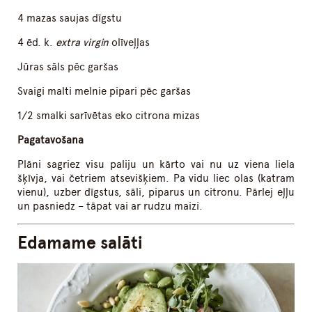
4 mazas saujas dīgstu
4 ēd. k.
extra virgin
olīveļļas
Jūras sāls pēc garšas
Svaigi malti melnie pipari pēc garšas
1/2 smalki sarīvētas eko citrona mizas
Pagatavošana
Plāni sagriez visu paliju un kārto vai nu uz viena liela
šķīvja, vai četriem atsevišķiem. Pa vidu liec olas (katram
vienu), uzber dīgstus, sāli, piparus un citronu. Pārlej eļļu
un pasniedz – tāpat vai ar rudzu maizi.
Edamame salāti