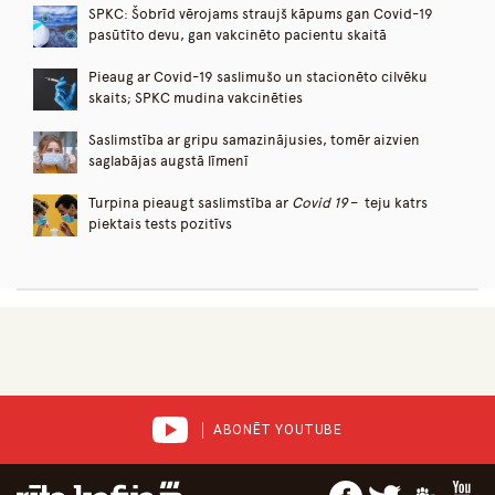
SPKC: Šobrīd vērojams straujš kāpums gan Covid-19
pasūtīto devu, gan vakcinēto pacientu skaitā
Pieaug ar Covid-19 saslimušo un stacionēto cilvēku
skaits; SPKC mudina vakcinēties
Saslimstība ar gripu samazinājusies, tomēr aizvien
saglabājas augstā līmenī
Turpina pieaugt saslimstība ar
Covid 19
– teju katrs
piektais tests pozitīvs
ABONĒT YOUTUBE