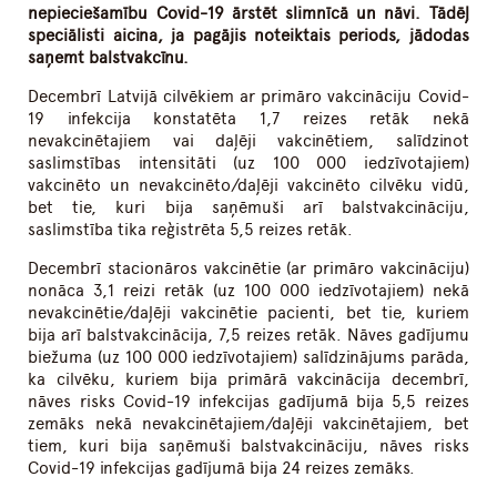
nepieciešamību Covid-19 ārstēt slimnīcā un nāvi. Tādēļ
speciālisti aicina, ja pagājis noteiktais periods, jādodas
saņemt balstvakcīnu.
Decembrī Latvijā cilvēkiem ar primāro vakcināciju Covid-
19 infekcija konstatēta 1,7 reizes retāk nekā
nevakcinētajiem vai daļēji vakcinētiem, salīdzinot
saslimstības intensitāti (uz 100 000 iedzīvotajiem)
vakcinēto un nevakcinēto/daļēji vakcinēto cilvēku vidū,
bet tie, kuri bija saņēmuši arī balstvakcināciju,
saslimstība tika reģistrēta 5,5 reizes retāk.
Decembrī stacionāros vakcinētie (ar primāro vakcināciju)
nonāca 3,1 reizi retāk (uz 100 000 iedzīvotajiem) nekā
nevakcinētie/daļēji vakcinētie pacienti, bet tie, kuriem
bija arī balstvakcinācija, 7,5 reizes retāk. Nāves gadījumu
biežuma (uz 100 000 iedzīvotajiem) salīdzinājums parāda,
ka cilvēku, kuriem bija primārā vakcinācija decembrī,
nāves risks Covid-19 infekcijas gadījumā bija 5,5 reizes
zemāks nekā nevakcinētajiem/daļēji vakcinētajiem, bet
tiem, kuri bija saņēmuši balstvakcināciju, nāves risks
Covid-19 infekcijas gadījumā bija 24 reizes zemāks.