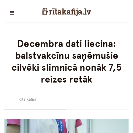
Decembra dati liecina:
balstvakcīnu saņēmušie
cilvēki slimnīcā nonāk 7,5
reizes retāk
Rīta Kafija