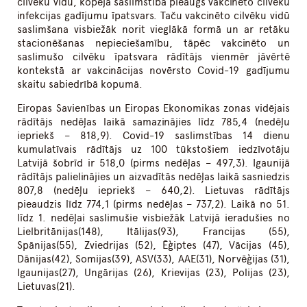
cilvēku vidū, kopējā saslimstībā pieaugs vakcinēto cilvēku
infekcijas gadījumu īpatsvars. Taču vakcinēto cilvēku vidū
saslimšana visbiežāk norit vieglākā formā un ar retāku
stacionēšanas nepieciešamību, tāpēc vakcinēto un
saslimušo cilvēku īpatsvara rādītājs vienmēr jāvērtē
kontekstā ar vakcinācijas novērsto Covid-19 gadījumu
skaitu sabiedrībā kopumā.
Eiropas Savienības un Eiropas Ekonomikas zonas vidējais
rādītājs nedēļas laikā samazinājies līdz 785,4 (nedēļu
iepriekš – 818,9). Covid-19 saslimstības 14 dienu
kumulatīvais rādītājs uz 100 tūkstošiem iedzīvotāju
Latvijā šobrīd ir 518,0 (pirms nedēļas – 497,3). Igaunijā
rādītājs palielinājies un aizvadītās nedēļas laikā sasniedzis
807,8 (nedēļu iepriekš – 640,2). Lietuvas rādītājs
pieaudzis līdz 774,1 (pirms nedēļas – 737,2). Laikā no 51.
līdz 1. nedēļai saslimušie visbiežāk Latvijā ieradušies no
Lielbritānijas(148), Itālijas(93), Francijas (55),
Spānijas(55), Zviedrijas (52), Ēģiptes (47), Vācijas (45),
Dānijas(42), Somijas(39), ASV(33), AAE(31), Norvēģijas (31),
Igaunijas(27), Ungārijas (26), Krievijas (23), Polijas (23),
Lietuvas(21).