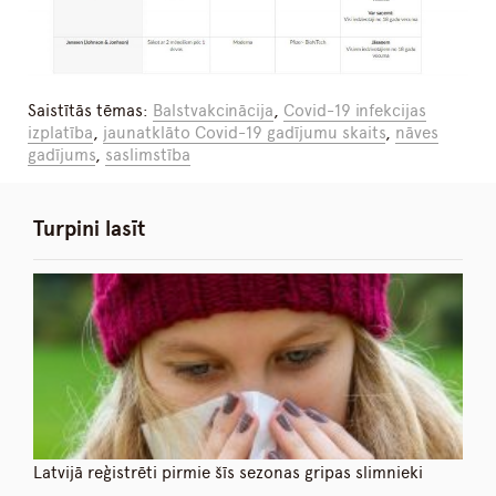
Saistītās tēmas:
Balstvakcinācija
,
Covid-19 infekcijas
izplatība
,
jaunatklāto Covid-19 gadījumu skaits
,
nāves
gadījums
,
saslimstība
Turpini lasīt
Latvijā reģistrēti pirmie šīs sezonas gripas slimnieki