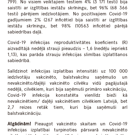
799). No visiem veiktajiem testiem 4% (3 171 testi) bija
saistīti ar izglītības iestāžu skrīningu, bet 96% (68 366
testi) pārējiem iedzīvotājiem. No pozitīvajiem Covid-19
gadījumiem 2% (267 inficētie) bija saistīti ar izglītības
iestāžu skrīningu, bet 98% (10563 inficētie) pārējā
sabiedrības daļā.
Covid-19 infekcijas reproduktivitātes koeficients (R)
aizvadītājā nedēļā strauji pieaudzis – 1,6 (nedēļu iepriekš
1,13), kas parāda strauju infekcijas slimības izplatīšanos
sabiedrībā.
Salīdzinot infekcijas izplatības intensitāti uz 100 000
iedzīvotāju vakcinēto, balstvakcīnu saņēmušo un
nevakcinēto/daļēji vakcinēto cilvēku vidū pagājušajā
nedēļā, cilvēkiem, kuri bija saņēmuši primāro vakcināciju,
Covid-19 infekcija konstatēta vienlīdz bieži kā
nevakcinētiem/ daļēji vakcinētiem cilvēkiem Latvijā, bet
2,7 reizes retāk tiem, kuri bija saņēmuši arī
balstvakcināciju.
Atgādinām!
Pieaugot vakcinēto skaitam un Covid-19
infekcijas izplatībai turpinoties pārsvarā nevakcinēto