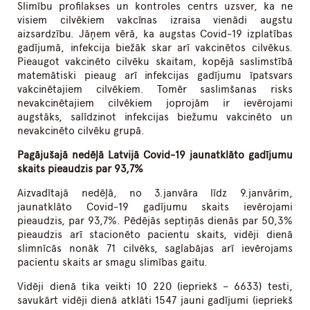
Slimību profilakses un kontroles centrs uzsver, ka ne
visiem cilvēkiem vakcīnas izraisa vienādi augstu
aizsardzību. Jāņem vērā, ka augstas Covid-19 izplatības
gadījumā, infekcija biežāk skar arī vakcinētos cilvēkus.
Pieaugot vakcinēto cilvēku skaitam, kopējā saslimstībā
matemātiski pieaug arī infekcijas gadījumu īpatsvars
vakcinētajiem cilvēkiem. Tomēr saslimšanas risks
nevakcinētajiem cilvēkiem joprojām ir ievērojami
augstāks, salīdzinot infekcijas biežumu vakcinēto un
nevakcinēto cilvēku grupā.
Pagājušajā nedēļā Latvijā Covid-19 jaunatklāto gadījumu
skaits pieaudzis par 93,7%
Aizvadītajā nedēļā, no 3.janvāra līdz 9.janvārim,
jaunatklāto Covid-19 gadījumu skaits ievērojami
pieaudzis, par 93,7%. Pēdējās septiņās dienās par 50,3%
pieaudzis arī stacionēto pacientu skaits, vidēji dienā
slimnīcās nonāk 71 cilvēks, saglabājas arī ievērojams
pacientu skaits ar smagu slimības gaitu.
Vidēji dienā tika veikti 10 220 (iepriekš – 6633) testi,
savukārt vidēji dienā atklāti 1547 jauni gadījumi (iepriekš