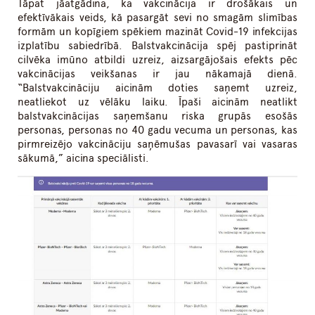
Tāpat jāatgādina, ka vakcinācija ir drošākais un
efektīvākais veids, kā pasargāt sevi no smagām slimības
formām un kopīgiem spēkiem mazināt Covid-19 infekcijas
izplatību sabiedrībā. Balstvakcinācija spēj pastiprināt
cilvēka imūno atbildi uzreiz, aizsargājošais efekts pēc
vakcinācijas veikšanas ir jau nākamajā dienā.
“Balstvakcināciju aicinām doties saņemt uzreiz,
neatliekot uz vēlāku laiku. Īpaši aicinām neatlikt
balstvakcinācijas saņemšanu riska grupās esošās
personas, personas no 40 gadu vecuma un personas, kas
pirmreizējo vakcināciju saņēmušas pavasarī vai vasaras
sākumā,” aicina speciālisti.