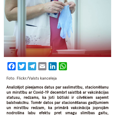
Facebook
Twitter
Telegram
Email
LinkedIn
WhatsApp
Foto: Flickr/Valsts kanceleja
Analizējot pieejamos datus par saslimstību, stacionēšanu
un mirstību ar Covid-19 decembrī saistībā ar vakcinācijas
statusu, redzams, ka ļoti būtiski ir cilvēkiem saņemt
balstvakcīnu. Tomēr datos par stacionēšanas gadījumiem
un mirstību redzam, ka primārā vakcinācija joprojām
nodrošina labu efektu pret smagu slimības gaitu,