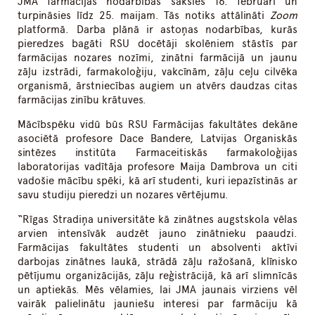
JMA farmācijas nodarbības sāksies 16. februārī un
turpināsies līdz 25. maijam. Tās notiks attālināti
Zoom
platformā. Darba plānā ir astoņas nodarbības, kurās
pieredzes bagāti RSU docētāji skolēniem stāstīs par
farmācijas nozares nozīmi, zinātni farmācijā un jaunu
zāļu izstrādi, farmakoloģiju, vakcīnām, zāļu ceļu cilvēka
organismā, ārstniecības augiem un atvērs daudzas citas
farmācijas zinību krātuves.
Mācībspēku vidū būs RSU Farmācijas fakultātes dekāne
asociētā profesore Dace Bandere, Latvijas Organiskās
sintēzes institūta Farmaceitiskās farmakoloģijas
laboratorijas vadītāja profesore Maija Dambrova un citi
vadošie mācību spēki, kā arī studenti, kuri iepazīstinās ar
savu studiju pieredzi un nozares vērtējumu.
“Rīgas Stradiņa universitāte kā zinātnes augstskola vēlas
arvien intensīvāk audzēt jauno zinātnieku paaudzi.
Farmācijas fakultātes studenti un absolventi aktīvi
darbojas zinātnes laukā, strādā zāļu ražošanā, klīnisko
pētījumu organizācijās, zāļu reģistrācijā, kā arī slimnīcās
un aptiekās. Mēs vēlamies, lai JMA jaunais virziens vēl
vairāk palielinātu jauniešu interesi par farmāciju kā