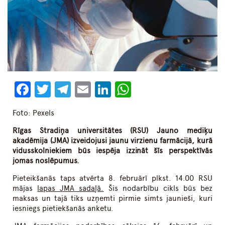
Facebook
Twitter
Telegram
Email
LinkedIn
WhatsApp
Foto: Pexels
Rīgas Stradiņa universitātes (RSU) Jauno mediķu
akadēmija (JMA) izveidojusi jaunu virzienu farmācijā, kurā
vidusskolniekiem būs iespēja izzināt šīs perspektīvās
jomas noslēpumus.
Pieteikšanās taps atvērta 8. februārī plkst. 14.00 RSU
mājas
lapas JMA sadaļā.
Šis nodarbību cikls būs bez
maksas un tajā tiks uzņemti pirmie simts jaunieši, kuri
iesniegs pietiekšanās anketu.