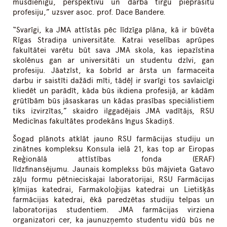
mūsdienīgu, perspektīvu un darba tirgū pieprasītu
profesiju,” uzsver asoc. prof. Dace Bandere.
“Svarīgi, ka JMA attīstās pēc līdzīga plāna, kā ir būvēta
Rīgas Stradiņa universitāte. Katrai veselības aprūpes
fakultātei varētu būt sava JMA skola, kas iepazīstina
skolēnus gan ar universitāti un studentu dzīvi, gan
profesiju. Jāatzīst, ka šobrīd ar ārsta un farmaceita
darbu ir saistīti dažādi mīti, tādēļ ir svarīgi tos savlaicīgi
kliedēt un parādīt, kāda būs ikdiena profesijā, ar kādām
grūtībām būs jāsaskaras un kādas prasības speciālistiem
tiks izvirzītas,” skaidro ilggadējais JMA vadītājs, RSU
Medicīnas fakultātes prodekāns Ingus Skadiņš.
Šogad plānots atklāt jauno RSU farmācijas studiju un
zinātnes kompleksu Konsula ielā 21, kas top ar Eiropas
Reģionālā attīstības fonda (ERAF)
līdzfinansējumu. Jaunais komplekss būs mājvieta Gatavo
zāļu formu pētnieciskajai laboratorijai, RSU Farmācijas
ķīmijas katedrai, Farmakoloģijas katedrai un Lietišķās
farmācijas katedrai, ēkā paredzētas studiju telpas un
laboratorijas studentiem. JMA farmācijas virziena
organizatori cer, ka jaunuzņemto studentu vidū būs ne