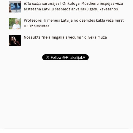
Rīta kafija
sarunājas | Onkologs: Mūsdienu iespējas vēža
ārstēšanā Latviju sasniedz ar vairāku gadu kavēšanos
Profesore: Ik mēnesi Latvijā no dzemdes kakla vēža mirst
10-12 sievietes
Nosaukts “nelaimīgākais vecums” cilvēka mūžā