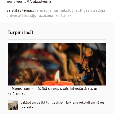
viens vien JMA absolvents.
Saistītās tēmas:
farmācija
,
farmakoloģija
,
Rīgas Stradiņa
universitāte
,
zāļu ražošana
,
Zinātnieki
Turpini lasīt
In Memoriam – mūžībā devies izcils latviešu ārsts un
zinātnieks
Uzkāpt un palikt tur uz visiem laikiem: rekordi un nāves
Everestā