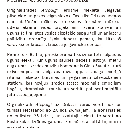
MULTIMEDIĀLS ŠOVS UZ ŪDENS
ATSPULGI
Oriģinālizrādes
Atspulgi
ierosme meklēta Jelgavas
pilsētvidē un pašos jelgavniekos. Tās laikā Driksas ūdeņos
caur dažādām mākslas izteiksmes formām: mūziku,
ūdens ekrānu, video projekcijām, lāzeru stariem un
uguns šaltīm, atdzīvosies slēptākie sapņu tēli un ar lāzeru
palīdzību drosmīgi šķels debess pamali, lai tūkstoš
varavīksnes krāsās izkrāsotu jelgavnieku cerības.
Pirmo reizi Baltijā, priekšnesumā tiks izmantoti lieljaudas
uguns efekti, kur uguns šausies debesīs astoņu metru
augstumā. Izrādes mūziku komponējis Gints Saulītis, kurš
iedvesmojies no Jelgavas divu upju atspulga mierīgā
rituma, pilsētas burzmas un jelgavnieku cilvēciskajiem
stātiem, kas neviļus izrādes stāstā modinājis emocijām
bagātu, dramatiski trauslu un varbūt pat sentimentālu
jūtu atspoguļojumu.
Orģinālizrādi
Atspulgi
uz Driksas varēs vērot līdz ar
tumsas iestāšanos no 27. līdz 29.maijam. Tā norisināsies
no pulksten 23 līdz 1, un skatītāji aicināti to vērot no
Pasta salas. Izrādes garums: 7 minūtes ar atkārtojumiem
visa vakara gaitā.