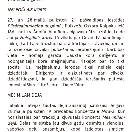
NELEGĀLAIS KORIS
27. un 28.maijā pulksten 21 pašvaldības iestādes
Pilsētsaimniecība
pagalmā, Pulkveža Oskara Kalpaka ielā
16A, notiks Ādolfa Alunāna Jelgavasteātra izrāde Lelde
Jauja
Nelegālais koris.
Tā vēstīs par Covid-19 pandēmijas
laiku, kad Latvijā izsludināts ārkārtējais stāvoklis, un no
tā izrietošie cilvēku pulcēšanās ierobežojumi. Darbības
vieta – nomaļa garāža. Jauktā kora diriģents ir
noorganizējis kora mēģinājumu, riskējot par to tikt
sodīts. Uz mēģinājumu ierodas tikai neliela daļa
dziedātāju. Diriģents ir aizkustināts par cilvēku
dziedātdegsmi, lai gan dziedātāju ierašanās patiesie
iemesli atšķiras. Režisore – Dace Vilne.
MĒS MĪLAM DEJĀ
Labākie Latvijas tautas deju ansambļi satiksies Jelgavā
28.maijā pulksten 19 brīvdabas koncertzālē
Mītava
, kur
norisināsies par tradīciju kļuvušais koncerts
Mēs mīlam
dejā
. Dejas mīlestība jau divus gadu desmitus vienojusi
vadošos deju ansambļus, kopā izdejotas simtiem