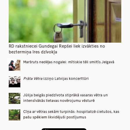
RD rakstniecei Gundegai Repšei liek izvākties no
beztermiņa īres dzīvokļa
Maršruts nedēļas nogalei: mītiskie tēli smiltīs Jelgavā
Prāta Vētra
izziņo Latvijas koncerttūri
Jūlija beigās piedzīvota stiprākā vasaras vētra un
intensīvākās lietavas novērojumu vēsturē
Cīņa ar vētras sekām turpinās: hospitalizē cietušos, kas
pašu spēkiem likvidējuši postījumus