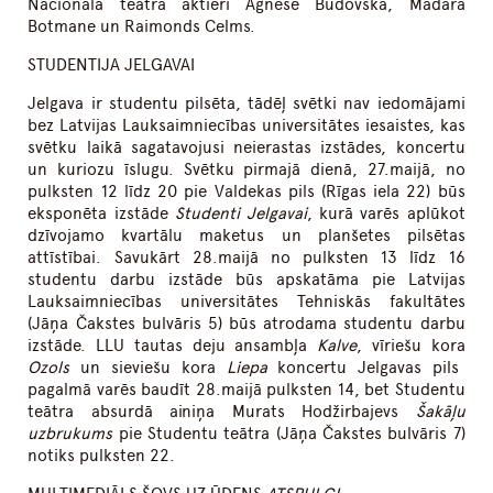
Nacionālā teātra aktieri Agnese Budovska, Madara
Botmane un Raimonds Celms.
STUDENTIJA JELGAVAI
Jelgava ir studentu pilsēta, tādēļ svētki nav iedomājami
bez Latvijas Lauksaimniecības universitātes iesaistes, kas
svētku laikā sagatavojusi neierastas izstādes, koncertu
un kuriozu īslugu. Svētku pirmajā dienā, 27.maijā, no
pulksten 12 līdz 20 pie Valdekas pils (Rīgas iela 22) būs
eksponēta izstāde
Studenti Jelgavai
, kurā varēs aplūkot
dzīvojamo kvartālu maketus un planšetes pilsētas
attīstībai. Savukārt 28.maijā no pulksten 13 līdz 16
studentu darbu izstāde būs apskatāma pie Latvijas
Lauksaimniecības universitātes Tehniskās fakultātes
(Jāņa Čakstes bulvāris 5) būs atrodama studentu darbu
izstāde. LLU tautas deju ansambļa
Kalve
, vīriešu kora
Ozols
un sieviešu kora
Liepa
koncertu Jelgavas pils
pagalmā varēs baudīt 28.maijā pulksten 14, bet Studentu
teātra absurdā ainiņa Murats Hodžirbajevs
Šakāļu
uzbrukums
pie Studentu teātra (Jāņa Čakstes bulvāris 7)
notiks pulksten 22.