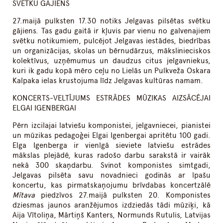
SVĒTKU GĀJIENS
27.maijā pulksten 17.30 notiks Jelgavas pilsētas svētku
gājiens. Tas gadu gaitā ir kļuvis par vienu no galvenajiem
svētku notikumiem, pulcējot Jelgavas iestādes, biedrības
un organizācijas, skolas un bērnudārzus, mākslinieciskos
kolektīvus, uzņēmumus un daudzus citus jelgavniekus,
kuri ik gadu kopā mēro ceļu no Lielās un Pulkveža Oskara
Kalpaka ielas krustojuma līdz Jelgavas kultūras namam.
KONCERTS-VELTĪJUMS ESTRĀDES MŪZIKAS AIZSĀCĒJAI
ELGAI IGENBERGAI
Pērn izcilajai latviešu komponistei, jelgavniecei, pianistei
un mūzikas pedagoģei Elgai Igenbergai apritētu 100 gadi.
Elga Igenberga ir vienīgā sieviete latviešu estrādes
mākslas plejādē, kuras radošo darbu sarakstā ir vairāk
nekā 300 skaņdarbu. Svinot komponistes simtgadi,
Jelgavas pilsēta savu novadnieci godinās ar īpašu
koncertu, kas pirmatskaņojumu brīvdabas koncertzālē
Mītava
piedzīvos 27.maijā pulksten 20. Komponistes
dziesmas jaunos aranžējumos izdziedās tādi mūziķi, kā
Aija Vītoliņa, Mārtiņš Kanters, Normunds Rutulis, Latvijas