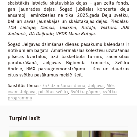
skaistākās latviešu skatuviskās dejas – gan zelta fonds,
gan jaunrades dejas. Šogad jubilejas koncertā deju
ansambļi iemirdzēsies ne tikai 2023.gada Deju svētku,
bet arī savās jaunākajās un skaistākajās dejās. Piedalās:
TDA Lielupe, Dancis, Teiksma, Rotaļa, Vektors, JDK
Sadancis, DA Daiļrade, VPDK Mana Rotaļa.
Šogad Jelgavas dzimšanas dienas pasākumu kalendārs ir
notikumiem bagāts. Amatiermākslas kolektīvu uzstāšanās
pilsētas kvartālos, 3×3 basketbola turnīrs, sacensības
paraburāšanā, Jelgavas Bigbenda koncerts, Svētku
Andele, BMX paraugdemonstrējumi – šos un daudzus
citus svētku pasākumus meklē
šeit
.
Saistītās tēmas:
757.dzimšanas diena
,
Jelgava
,
Mēs
esam Jelgava
,
pilsētas svētki
,
Svētku gājiens
,
svētku
programma
Turpini lasīt