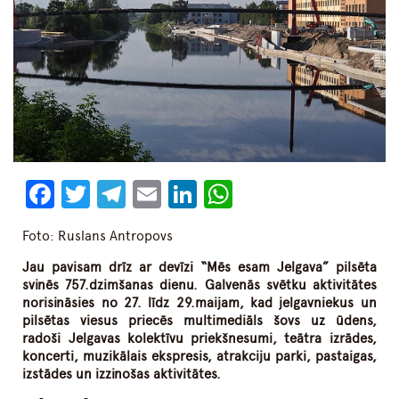
Facebook
Twitter
Telegram
Email
LinkedIn
WhatsApp
Foto: Ruslans Antropovs
Jau pavisam drīz ar devīzi “Mēs esam Jelgava” pilsēta
svinēs 757.dzimšanas dienu. Galvenās svētku aktivitātes
norisināsies no 27. līdz 29.maijam, kad jelgavniekus un
pilsētas viesus priecēs multimediāls šovs uz ūdens,
radoši Jelgavas kolektīvu priekšnesumi, teātra izrādes,
koncerti, muzikālais ekspresis, atrakciju parki, pastaigas,
izstādes un izzinošas aktivitātes.