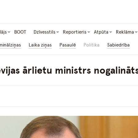
lājs
BOOT
Dzīvesstils
Reportieris
Atpūta
Reklāma
minālziņas
Laika ziņas
Pasaulē
Politika
Sabiedrība
vijas ārlietu ministrs nogalināt