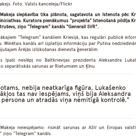
Makejs. Foto: Valsts kanceleja/Flickr
a Makeja slepkavība tika plānota, sagatavota un īstenota pēc Kri
niciatīvas. Kuratora pienākumus “projekta” īstenošanā pildīja Kri
truševs, ziņo “Telegram” kanāls “Generall SVR”.
ākajiem “Telegram” kanāliem Krievijā, kas regulāri publicē infor
. Minētais kanāls arī izplatījis informāciju par Putina nedziedin
bijušajam Ārējās izlūkošanas dienesta ģenerālim.
s īpaši neslēpj no Baltkrievijas prezidenta Aleksandra Luka
ko separātiskās sarunas ar Rietumiem un Ķīnu.
rotams, nebija neatkarīga figūra, Lukašenko
tākļos tas nav iespējams, viņš bija Aleksandra
s persona un atradās viņa nemitīgā kontrolē.
Makeja neiespējamo: risināt sarunas ar ASV un Eiropas valstī
,” ziņo “Telegram” kanāls.