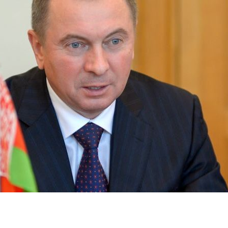
dIn
atsApp