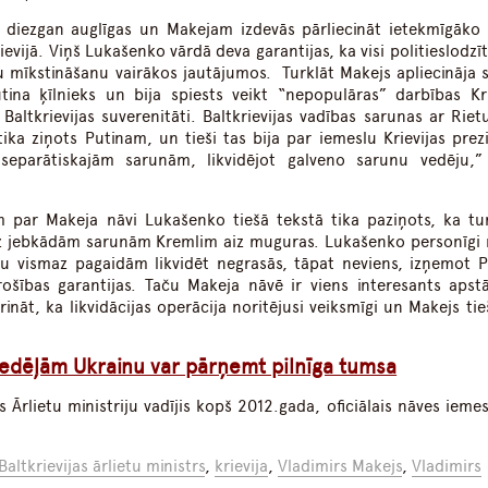
 diezgan auglīgas un Makejam izdevās pārliecināt ietekmīgāko 
vijā. Viņš Lukašenko vārdā deva garantijas, ka visi politieslodzīt
ju mīkstināšanu vairākos jautājumos. Turklāt Makejs apliecināja 
tina ķīlnieks un bija spiests veikt “nepopulāras” darbības Kri
 Baltkrievijas suverenitāti. Baltkrievijas vadības sarunas ar Rie
tika ziņots Putinam, un tieši tas bija par iemeslu Krievijas prez
eparātiskajām sarunām, likvidējot galveno sarunu vedēju,”
m par Makeja nāvi Lukašenko tiešā tekstā tika paziņots, ka t
, bez jebkādām sarunām Kremlim aiz muguras. Lukašenko personīgi 
ņu vismaz pagaidām likvidēt negrasās, tāpat neviens, izņemot P
šības garantijas. Taču Makeja nāvē ir viens interesants apstākl
nāt, ka likvidācijas operācija noritējusi veiksmīgi un Makejs tie
nedēļām Ukrainu var pārņemt pilnīga tumsa
 Ārlietu ministriju vadījis kopš 2012.gada, oficiālais nāves iemes
Baltkrievijas ārlietu ministrs
,
krievija
,
Vladimirs Makejs
,
Vladimirs