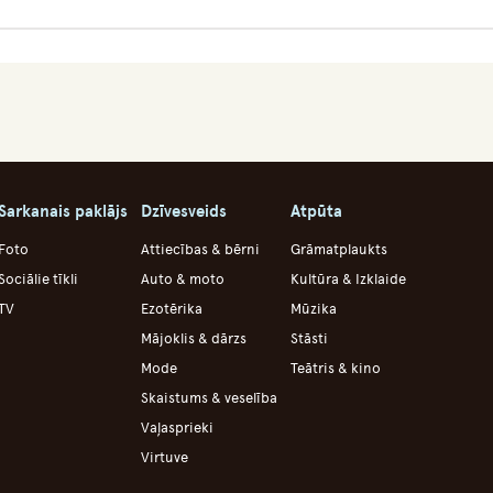
Sarkanais paklājs
Dzīvesveids
Atpūta
Foto
Attiecības & bērni
Grāmatplaukts
Sociālie tīkli
Auto & moto
Kultūra & Izklaide
TV
Ezotērika
Mūzika
Mājoklis & dārzs
Stāsti
Mode
Teātris & kino
Skaistums & veselība
Vaļasprieki
Virtuve