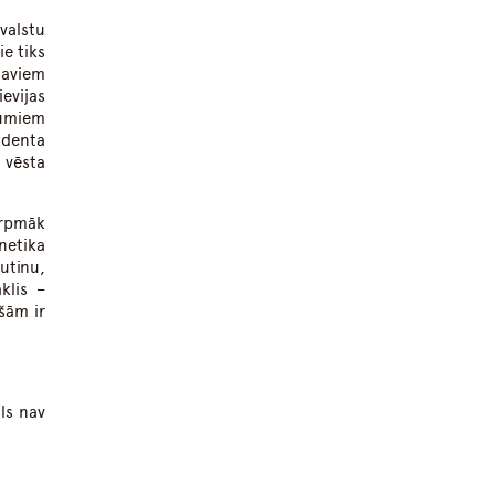
valstu
ie tiks
saviem
evijas
tumiem
identa
 vēsta
urpmāk
netika
utinu,
is ​​–
šām ir
ls nav