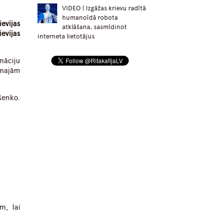
VIDEO | Izgāžas krievu radītā
humanoīdā robota
evijas
atklāšana, sasmīdinot
evijas
interneta lietotājus
māciju
āmajām
šenko.
m, lai