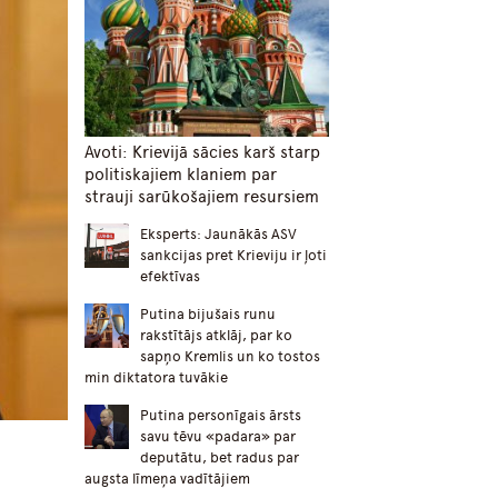
Avoti: Krievijā sācies karš starp
politiskajiem klaniem par
strauji sarūkošajiem resursiem
Eksperts: Jaunākās ASV
sankcijas pret Krieviju ir ļoti
efektīvas
Putina bijušais runu
rakstītājs atklāj, par ko
sapņo Kremlis un ko tostos
min diktatora tuvākie
Putina personīgais ārsts
savu tēvu «padara» par
deputātu, bet radus par
augsta līmeņa vadītājiem