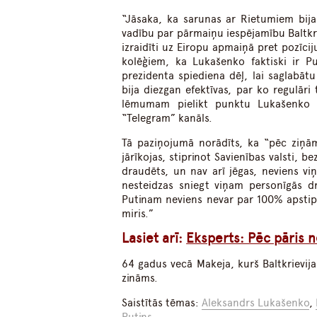
“Jāsaka, ka sarunas ar Rietumiem bija
vadību par pārmaiņu iespējamību Baltkrie
izraidīti uz Eiropu apmaiņā pret pozīci
kolēģiem, ka Lukašenko faktiski ir Pu
prezidenta spiediena dēļ, lai saglabātu
bija diezgan efektīvas, par ko regulāri 
lēmumam pielikt punktu Lukašenko s
“Telegram” kanāls.
Tā paziņojumā norādīts, ka “pēc ziņā
jārīkojas, stiprinot Savienības valsti
draudēts, un nav arī jēgas, neviens vi
nesteidzas sniegt viņam personīgās dro
Putinam neviens nevar par 100% apstipri
miris.”
Lasiet arī:
Eksperts: Pēc pāris 
64 gadus vecā Makeja, kurš Baltkrievijas
zināms.
Saistītās tēmas:
Aleksandrs Lukašenko
,