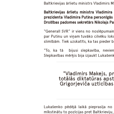
Baltkrievijas ārlietu ministrs Vladimirs 
Baltkrievijas ārlietu ministra Vladimir
prezidenta Vladimira Putina personīgās i
Drošības padomes sekretārs Nikolajs Pa
“Generall SVR” ir viens no noslēpumain
par Putinu un viņam tuvāko cilvēku loku
slimībām. Tiek uzskatīts, ka tas pieder 
“To, ka tā bijusi slepkavība, nevien
Slepkavības mērķis bija izjaukt Lukašen
Vladimirs Makejs, p
totālās diktatūras aps
Grigorjeviča uzticība
Lukašenko pēdējā laikā pieprasīja no 
mīkstinātu to pozīcijas pret Baltkrieviju