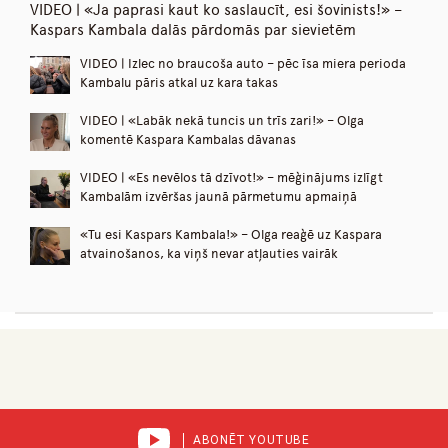
VIDEO | «Ja paprasi kaut ko saslaucīt, esi šovinists!» –
Kaspars Kambala dalās pārdomās par sievietēm
VIDEO | Izlec no braucoša auto – pēc īsa miera perioda
Kambalu pāris atkal uz kara takas
VIDEO | «Labāk nekā tuncis un trīs zari!» – Olga
komentē Kaspara Kambalas dāvanas
VIDEO | «Es nevēlos tā dzīvot!» – mēģinājums izlīgt
Kambalām izvēršas jaunā pārmetumu apmaiņā
«Tu esi Kaspars Kambala!» – Olga reaģē uz Kaspara
atvainošanos, ka viņš nevar atļauties vairāk
ABONĒT YOUTUBE