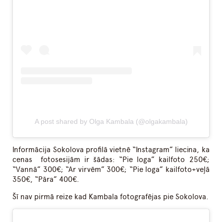
A post shared by Olga Kambala (@olgakambala)
Informācija Sokolova profilā vietnē “Instagram” liecina, ka
cenas fotosesijām ir šādas: “Pie loga” kailfoto 250€;
“Vannā” 300€; “Ar virvēm” 300€; “Pie loga” kailfoto+veļā
350€, “Pāra” 400€.
Šī nav pirmā reize kad Kambala fotografējas pie Sokolova.