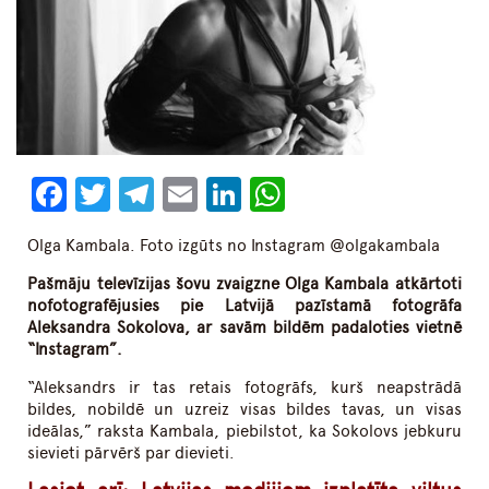
Facebook
Twitter
Telegram
Email
LinkedIn
WhatsApp
Olga Kambala. Foto izgūts no Instagram @olgakambala
Pašmāju televīzijas šovu zvaigzne Olga Kambala atkārtoti
nofotografējusies pie Latvijā pazīstamā fotogrāfa
Aleksandra Sokolova, ar savām bildēm padaloties vietnē
“Instagram”.
“Aleksandrs ir tas retais fotogrāfs, kurš neapstrādā
bildes, nobildē un uzreiz visas bildes tavas, un visas
ideālas,” raksta Kambala, piebilstot, ka Sokolovs jebkuru
sievieti pārvērš par dievieti.