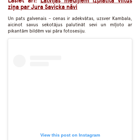
Lasiet arī:
Latvijas medijiem izplatīta viltus
ziņa par Jura Savicka nāvi
Un pats galvenais – cenas ir adekvātas, uzsver Kambala,
aicinot savus sekotājus palutināt sevi un mīļoto ar
pikantām bildēm vai pāra fotosesiju.
View this post on Instagram