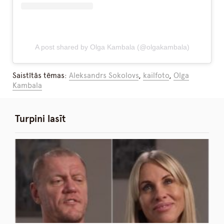
A post shared by Olga Kambala (@olgakambala)
Saistītās tēmas:
Aleksandrs Sokolovs
,
kailfoto
,
Olga
Kambala
Turpini lasīt