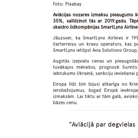
Foto: Pixabay
Aviācijas nozares izmaksu pieaugums šo
35%, salīdzinot tās ar 2019.gadu. Tā
skaidro lidkompānijas SmartLynx Airlines
Jāuzsver, ka SmartLynx Airlines ir 19
čarterreisu un kravu operators, kas p
SmartLynx ietilpst Avia Solutions Group
Augstās izejvielu cenas un pieaugošā
tuvākajos mēnešos, prognozē Surints
iebrukums Ukrainā, sankciju ieviešanai pr
Eiropa līdz šim bijusi atkarīga no Kri
ierobežojumus, šogad Eiropā ievērojam
izmaksām. Lai tiktu ar tām galā, avioko
bāzes cenu.
Aviācijā par degvielas