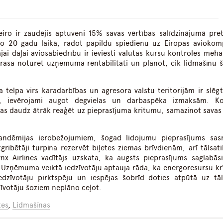
eiro ir zaudējis aptuveni 15% savas vērtības salīdzinājumā pre
jo 20 gadu laikā, radot papildu spiedienu uz Eiropas aviokom
jai daļai aviosabiedrību ir ieviesti valūtas kursu kontroles mehā
prasa noturēt uzņēmuma rentabilitāti un plānot, cik lidmašīnu 
 telpa virs karadarbības un agresora valstu teritorijām ir slēgt
mu, ievērojami augot degvielas un darbaspēka izmaksām. 
vas daudz ātrāk reaģēt uz pieprasījuma kritumu, samazinot savas 
pandēmijas ierobežojumiem, šogad lidojumu pieprasījums sas
gribētāji turpina rezervēt biļetes ziemas brīvdienām, arī tālsat
x Airlines vadītājs uzskata, ka augsts pieprasījums saglabāsi
 Uzņēmuma veiktā iedzīvotāju aptauja rāda, ka energoresursu kr
edzīvotāju pirktspēju un iespējas šobrīd doties atpūtā uz tā
īvotāju šoziem neplāno ceļot.
tes
,
Lidmašīnas