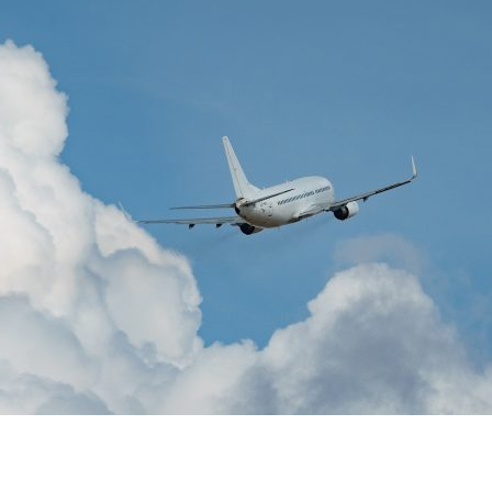
dIn
atsApp