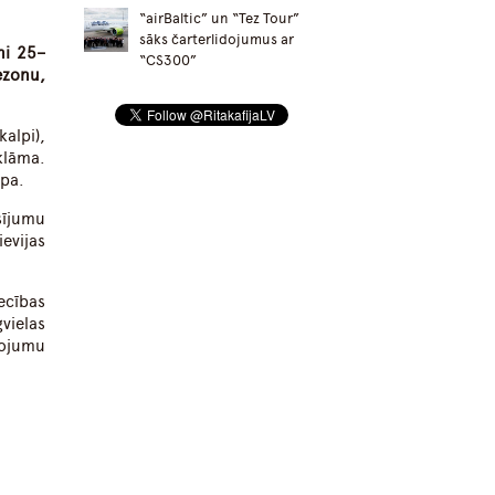
“airBaltic” un “Tez Tour”
sāks čarterlidojumus ar
ni 25–
“CS300”
ezonu,
alpi),
klāma.
upa.
sījumu
evijas
ecības
vielas
dojumu