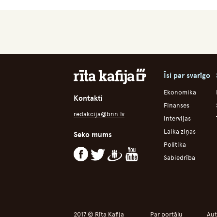
Īsi par svarīgo
Ekonomika
Kontakti
Finanses
redakcija@bnn.lv
Intervijas
Laika ziņas
Seko mums
Politika
Sabiedrība
2017 © Rīta Kafija
Par portālu
Aut