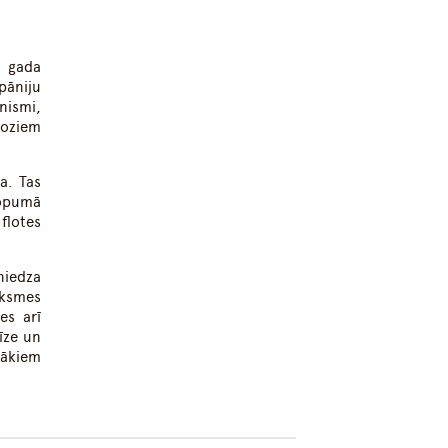
t gada
pāniju
nismi,
šoziem
a. Tas
Kopumā
flotes
niedza
iksmes
es arī
īze un
lākiem