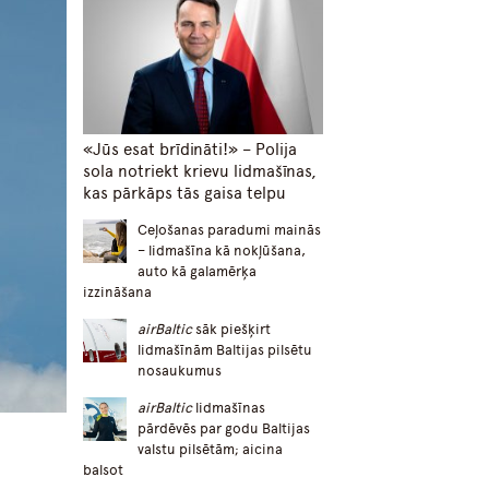
«Jūs esat brīdināti!» – Polija
sola notriekt krievu lidmašīnas,
kas pārkāps tās gaisa telpu
Ceļošanas paradumi mainās
– lidmašīna kā nokļūšana,
auto kā galamērķa
izzināšana
airBaltic
sāk piešķirt
lidmašīnām Baltijas pilsētu
nosaukumus
airBaltic
lidmašīnas
pārdēvēs par godu Baltijas
valstu pilsētām; aicina
balsot