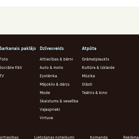
Sarkanais paklājs
Dzīvesveids
Atpūta
Foto
Attiecības & bērni
Grāmatplaukts
Sociālie tīkli
Auto & moto
Kultūra & Izklaide
TV
Ezotērika
Mūzika
Mājoklis & dārzs
Stāsti
Mode
Teātris & kino
Skaistums & veselība
Vaļasprieki
Virtuve
ortiesības
Lietošanas noteikumi
Komanda
Reklāma