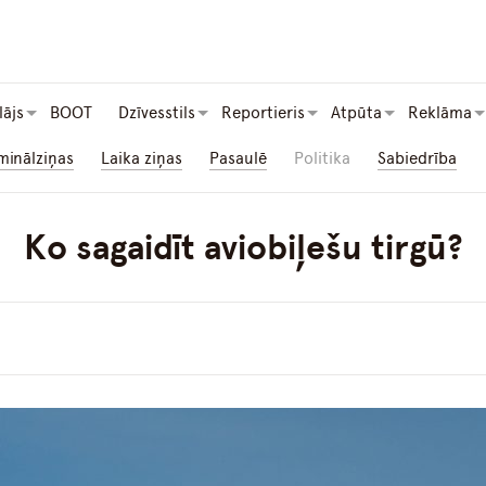
lājs
BOOT
Dzīvesstils
Reportieris
Atpūta
Reklāma
minālziņas
Laika ziņas
Pasaulē
Politika
Sabiedrība
Ko sagaidīt aviobiļešu tirgū?