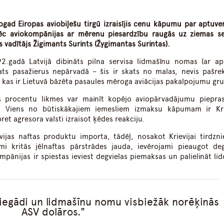
gad Eiropas aviobiļešu tirgū izraisījis cenu kāpumu par aptuve
pēc aviokompānijas ar mērenu piesardzību raugās uz ziemas s
 vadītājs Žigimants Surints (Žygimantas Surintas).
92.gadā Latvijā dibināts pilna servisa lidmašīnu nomas (ar apk
ats pasažierus nepārvadā – šis ir skats no malas, nevis pašre
, kas ir Lietuvā bāzēta pasaules mēroga aviācijas pakalpojumu gr
s procentu likmes var mainīt kopējo aviopārvadājumu piepra
. Viens no būtiskākajiem iemesliem izmaksu kāpumam ir Kri
et agresora valsti izraisot ķēdes reakciju.
evijas naftas produktu importa, tādēļ, nosakot Krievijai tirdzni
i kritās jēlnaftas pārstrādes jauda, ievērojami pieaugot deg
mpānijas ir spiestas ieviest degvielas piemaksas un palielināt li
 iegādi un lidmašīnu nomu visbiežāk norēķinās
ASV dolāros.