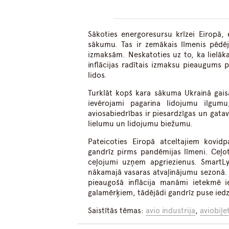
Sākoties energoresursu krīzei Eiropā, 
sākumu. Tas ir zemākais līmenis pēdē
izmaksām. Neskatoties uz to, ka lielāka
inflācijas radītais izmaksu pieaugums 
lidos.
Turklāt kopš kara sākuma Ukrainā gaisa
ievērojami pagarina lidojumu ilgu
aviosabiedrības ir piesardzīgas un gata
lielumu un lidojumu biežumu.
Pateicoties Eiropā atceltajiem kovid
gandrīz pirms pandēmijas līmeni. Ceļot
ceļojumi uzņem apgriezienus. SmartLyn
nākamajā vasaras atvaļinājumu sezonā.
pieaugošā inflācija manāmi ietekmē i
galamērķiem, tādējādi gandrīz puse iedz
Saistītās tēmas:
avio industrija
,
aviobiļe