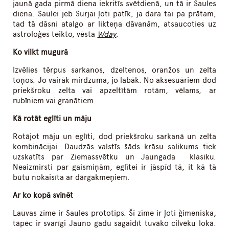
jaunā gada pirmā diena iekritīs svētdienā, un tā ir Saules
diena. Saulei jeb Surjai ļoti patīk, ja dara tai pa prātam,
tad tā dāsni atalgo ar likteņa dāvanām, atsaucoties uz
astroloģes teikto, vēsta
Wday
.
Ko vilkt mugurā
Izvēlies tērpus sarkanos, dzeltenos, oranžos un zelta
toņos. Jo vairāk mirdzuma, jo labāk. No aksesuāriem dod
priekšroku zelta vai apzeltītām rotām, vēlams, ar
rubīniem vai granātiem.
Kā rotāt eglīti un māju
Rotājot māju un eglīti, dod priekšroku sarkanā un zelta
kombinācijai. Daudzās valstīs šāds krāsu salikums tiek
uzskatīts par Ziemassvētku un Jaungada klasiku.
Neaizmirsti par gaismiņām, eglītei ir jāspīd tā, it kā tā
būtu nokaisīta ar dārgakmeņiem.
Ar ko kopā svinēt
Lauvas zīme ir Saules prototips. Šī zīme ir ļoti ģimeniska,
tāpēc ir svarīgi Jauno gadu sagaidīt tuvāko cilvēku lokā.