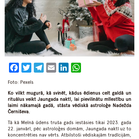
Facebook
Twitter
Telegram
Email
LinkedIn
WhatsApp
Foto: Pexels
Ko vilkt mugurā, kā svinēt, kādus ēdienus celt galdā un
rituālus veikt Jaungada naktī, lai pievilinātu mīlestību un
laimi nākamajā gadā, stāsta vēdiskā astroloģe Nadežda
Černiševa.
Tā kā Melnā ūdens truša gads iestāsies tikai 2023. gada
22. janvārī, pēc astroloģes domām, Jaungada naktī uz to
koncentrēties nav vērts. Atbilstoši vēdiskajām tradīcijām,