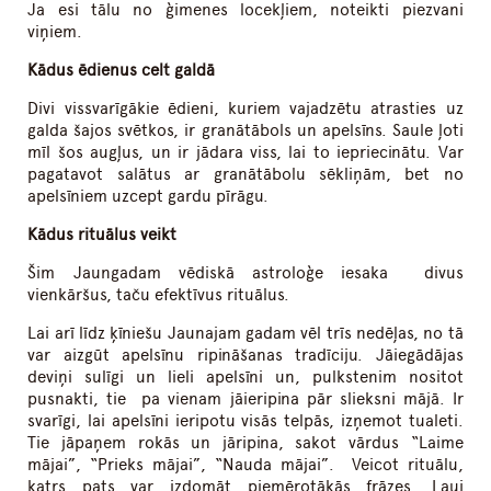
Ja esi tālu no ģimenes locekļiem, noteikti piezvani
viņiem.
Kādus ēdienus celt galdā
Divi vissvarīgākie ēdieni, kuriem vajadzētu atrasties uz
galda šajos svētkos, ir granātābols un apelsīns. Saule ļoti
mīl šos augļus, un ir jādara viss, lai to iepriecinātu. Var
pagatavot salātus ar granātābolu sēkliņām, bet no
apelsīniem uzcept gardu pīrāgu.
Kādus rituālus veikt
Šim Jaungadam vēdiskā astroloģe iesaka divus
vienkāršus, taču efektīvus rituālus.
Lai arī līdz ķīniešu Jaunajam gadam vēl trīs nedēļas, no tā
var aizgūt apelsīnu ripināšanas tradīciju. Jāiegādājas
deviņi sulīgi un lieli apelsīni un, pulkstenim nositot
pusnakti, tie pa vienam jāieripina pār slieksni mājā. Ir
svarīgi, lai apelsīni ieripotu visās telpās, izņemot tualeti.
Tie jāpaņem rokās un jāripina, sakot vārdus “Laime
mājai”, “Prieks mājai”, “Nauda mājai”. Veicot rituālu,
katrs pats var izdomāt piemērotākās frāzes. Ļauj