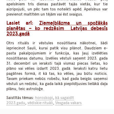
apelsīniem trīs dienas pastāvēt tajās vietās, kur tie
aizripojuši, un pēc tam tos noteikti apēd. Apelsīnus var
pievienot maltītēm un tējām vai ēst svaigus.
Lasiet arī:
Ziemeļblāzma un spožākās
planētas – ko redzēsim Latvijas debesīs
2023.gadā
Otrs rituāls ir vēstules nosūtīšana nākotnei, šādi
iepriecinot Sauli, kurai patīk visu plānot. Daudziem e-
pasta pakalpojumiem ir funkcija, kas ļauj izvēlēties
nosūtīšanas datumu. Izvēlies vēstuli saņemt 2023. gada
31. decembrī un ieraksti tajā vismaz piecas lietas, ko
plāno vai vēlies izdarīt 2023. gadā. Ieraksti katru lietu
pagātnes formā, it kā tas, ko vēlies, jau būtu noticis.
Tavam priekam nebūs robežu, kad gada beigās saņemsi
vēstuli un redzēsi, ka gada laikā piepildījusies lielākā daļa
plānu, teic astroloģe.
Saistītās tēmas:
horoskopi
,
kā sagaidīt
2023.gadu
,
vēdiskie rituāli
,
Vexgada vakars