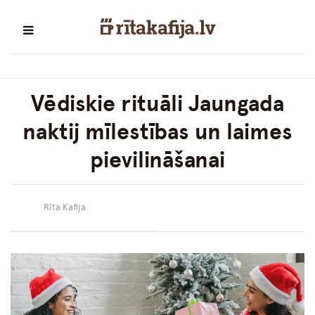
Vēdiskie rituāli Jaungada
naktij mīlestības un laimes
pievilināšanai
Rīta Kafija