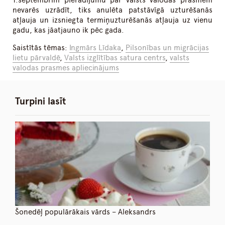
1.septembrim pierādījumu par valsts valodas prasmēm
nevarēs uzrādīt, tiks anulēta patstāvīgā uzturēšanās
atļauja un izsniegta termiņuzturēšanās atļauja uz vienu
gadu, kas jāatjauno ik pēc gada.
Saistītās tēmas:
Ingmārs Līdaka
,
Pilsonības un migrācijas
lietu pārvaldē
,
Valsts izglītības satura centrs
,
valsts
valodas prasmes apliecinājums
Turpini lasīt
Šonedēļ populārākais vārds – Aleksandrs