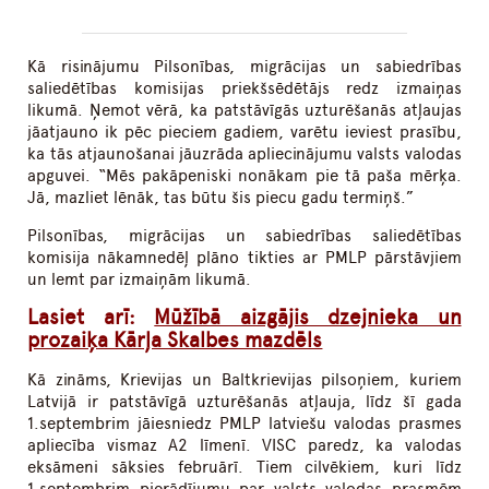
Kā risinājumu Pilsonības, migrācijas un sabiedrības
saliedētības komisijas priekšsēdētājs redz izmaiņas
likumā. Ņemot vērā, ka patstāvīgās uzturēšanās atļaujas
jāatjauno ik pēc pieciem gadiem, varētu ieviest prasību,
ka tās atjaunošanai jāuzrāda apliecinājumu valsts valodas
apguvei. “Mēs pakāpeniski nonākam pie tā paša mērķa.
Jā, mazliet lēnāk, tas būtu šis piecu gadu termiņš.”
Pilsonības, migrācijas un sabiedrības saliedētības
komisija nākamnedēļ plāno tikties ar PMLP pārstāvjiem
un lemt par izmaiņām likumā.
Lasiet arī:
Mūžībā aizgājis dzejnieka un
prozaiķa Kārļa Skalbes mazdēls
Kā zināms, Krievijas un Baltkrievijas pilsoņiem, kuriem
Latvijā ir patstāvīgā uzturēšanās atļauja, līdz šī gada
1.septembrim jāiesniedz PMLP latviešu valodas prasmes
apliecība vismaz A2 līmenī. VISC paredz, ka valodas
eksāmeni sāksies februārī. Tiem cilvēkiem, kuri līdz