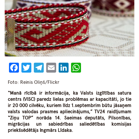
Facebook
Twitter
Telegram
Email
LinkedIn
WhatsApp
Foto: Reinis Oliņš/Flickr
“Manā rīcībā ir informācija, ka Valsts izglītības satura
centrs (VISC) paredz lielas problēmas ar kapacitāti, jo tie
ir 20 000 cilvēku, kuriem līdz 1.septembrim būtu jāsaņem
valsts valodas prasmes apliecinājums,” TV24 raidījumam
“Ziņu TOP” norāda 14. Saeimas deputāts, Pilsonības,
migrācijas un sabiedrības saliedētības komisijas
priekšsēdētājs Ingmārs Līdaka.