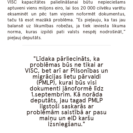
VISC kapacitātes palielināšanai būtu nepieciešams
aptuveni viens miljons eiro, lai šos 20 000 cilvēku varētu
eksaminēt un pēc tam viņiem noformēt dokumentus,
taču tā esot mazākā problēma. “Es pieļauju, ka tas jau
balansē uz likumības robežas, ja tiek ieviesta likuma
norma, kuras izpildi pati valsts nespēj nodrošināt,”
pieļauj deputāts.
Līdaka pārliecināts, ka
problēmas būs ne tikai ar
VISC, bet arī ar Pilsonības un
migrācijas lietu pārvaldi
(PMLP), kurai būs visi
dokumenti jānoformē līdz
1.septembrim. Kā norāda
deputāts, jau tagad PMLP
ilgstoši saskarās ar
problēmām saistībā ar pasu
maiņu un eID karšu
izsniegšanu.