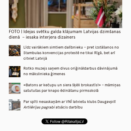
FOTO | Idejas svētku galda klājumam Latvijas dzimšanas
dienā – iesaka interjera dizainers
Līdz vairākiem simtiem dalībnieku – pret izstāšanos no
Stambulas konvencijas protestē ne tikai Rīgā, bet arī
citviet Latvijā
Rotko muzejs saņem divus oriģināldarbus dāvinājumā
no mākslinieka ģimenes
«Batons ar kečupu un siera šķēli brokastīs!» – māmiņas
sašutušas par knapo ēdināšanu pirmsskolā
Par spīti nesaskaņām ar VNĪ latviešu klubs Daugavpilī
Artilērijas pagrabi
atsācis darbību