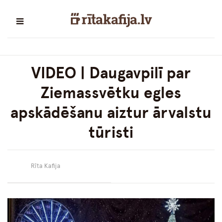
VIDEO | Daugavpilī par
Ziemassvētku egles
apskādēšanu aiztur ārvalstu
tūristi
Rīta Kafija