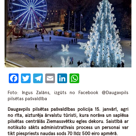
Facebook
Twitter
Telegram
Email
LinkedIn
WhatsApp
Foto: Ingus Zalāns, izgūts no Facebook @Daugavpils
pilsētas pašvaldība
Daugavpils pilsētas pašvaldības policija 15. janvārī, agri
no rīta, aizturēja ārvalstu tūristi, kura norāva un saplēsa
pilsētas centrālās Ziemassvētku egles dekoru. Saistībā ar
notikušo sākts administratīvais process un personai var
tikt piespriests naudas sods 70 līdz 500 eiro apmērā.