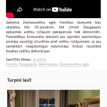
Galvenā Ziemassvētku egle Vienības laukumā būs
skatāma līdz 30.janvārim, bet citviet Daugavpils
apkaimēs svētku rotājumi pakāpeniski tiek demontēti.
Pašvaldības komunālie dienesti jau iepriekš iedzīvotājus
aicināja saudzīgi izturēties pret svētku rotājumiem, jo jau
vairākkārt neapdomīgas iedzīvotāju rīcības rezultātā
bojātas svētku dekorācijas.
Saistītās tēmas:
ārvalstu
tūriste
,
Daugavpils
,
dekorācijas
,
Ziemassvētku egle
Turpini lasīt