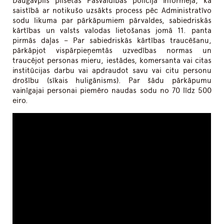
Daugavpils pilsētas Pašvaldības policija informēja, ka
saistībā ar notikušo uzsākts process pēc Administratīvo
sodu likuma par pārkāpumiem pārvaldes, sabiedriskās
kārtības un valsts valodas lietošanas jomā 11. panta
pirmās daļas – Par sabiedriskās kārtības traucēšanu,
pārkāpjot vispārpieņemtās uzvedības normas un
traucējot personas mieru, iestādes, komersanta vai citas
institūcijas darbu vai apdraudot savu vai citu personu
drošību (sīkais huligānisms). Par šādu pārkāpumu
vainīgajai personai piemēro naudas sodu no 70 līdz 500
eiro.