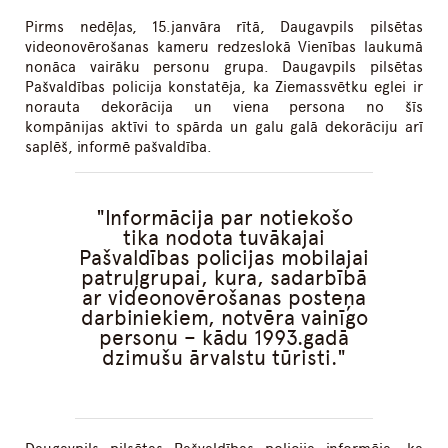
Pirms nedēļas, 15.janvāra rītā, Daugavpils pilsētas
videonovērošanas kameru redzeslokā Vienības laukumā
nonāca vairāku personu grupa. Daugavpils pilsētas
Pašvaldības policija konstatēja, ka Ziemassvētku eglei ir
norauta dekorācija un viena persona no šīs
kompānijas aktīvi to spārda un galu galā dekorāciju arī
saplēš, informē pašvaldība.
Informācija par notiekošo
tika nodota tuvākajai
Pašvaldības policijas mobilajai
patruļgrupai, kura, sadarbībā
ar videonovērošanas posteņa
darbiniekiem, notvēra vainīgo
personu – kādu 1993.gadā
dzimušu ārvalstu tūristi.