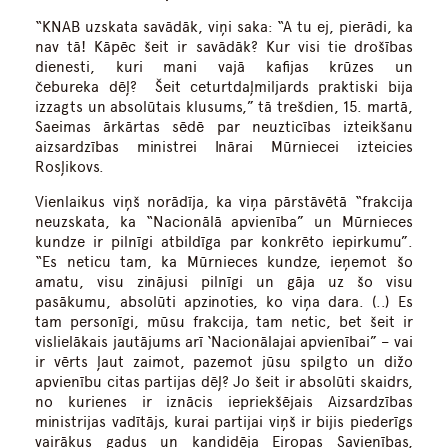
“KNAB uzskata savādāk, viņi saka: “A tu ej, pierādi, ka
nav tā! Kāpēc šeit ir savādāk? Kur visi tie drošības
dienesti, kuri mani vajā kafijas krūzes un
čebureka dēļ? Šeit ceturtdaļmiljards praktiski bija
izzagts un absolūtais klusums,” tā trešdien, 15. martā,
Saeimas ārkārtas sēdē par neuzticības izteikšanu
aizsardzības ministrei Inārai Mūrniecei izteicies
Rosļikovs.
Vienlaikus viņš norādīja, ka viņa pārstāvētā “frakcija
neuzskata, ka “Nacionālā apvienība” un Mūrnieces
kundze ir pilnīgi atbildīga par konkrēto iepirkumu”.
“Es neticu tam, ka Mūrnieces kundze, ieņemot šo
amatu, visu zinājusi pilnīgi un gāja uz šo visu
pasākumu, absolūti apzinoties, ko viņa dara. (..) Es
tam personīgi, mūsu frakcija, tam netic, bet šeit ir
vislielākais jautājums arī ‘Nacionālajai apvienībai” – vai
ir vērts ļaut zaimot, pazemot jūsu spilgto un dižo
apvienību citas partijas dēļ? Jo šeit ir absolūti skaidrs,
no kurienes ir iznācis iepriekšējais Aizsardzības
ministrijas vadītājs, kurai partijai viņš ir bijis piederīgs
vairākus gadus un kandidēja Eiropas Savienības,