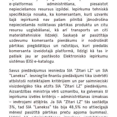
e-platformas administrēšana, piesaistot
nepieciešamos resursus izpildei. Iepirkuma tehniskā
specifikācija nosaka, ka komersantam, kurš uzvarēs
šajā iepirkumā nav pašam pilnībā jānodrošina
nepieciešamās noliktavas pārtikas produktu un citu
resursu uzglabāšanai, kā arī transports un citi
materiāltehniskie līdzekļi. Saskaņā ar pasūtītāja
uzdevumu komersanta pienākums ir nodrošināt
pārtikas piegādātājus un ražotājus, kuri piedalās
komersanta izveidotajā platformā, līdzīgi kā tas ir
pašlaik jau ar pastāvošo Elektronisko iepirkumu
sistēmas (EIS) e-katalogu.
Savus piedāvājumus iesniedza SIA “Zītari LZ” un SIA
“Lanekss”. Iesniegtie finanšu piedāvājumi tika izvērtēti
atbilstoši noteiktajiem kritērijiem un par saimnieciski
visizdevīgāko tika atzīts SIA “Zītari LZ” piedāvājums.
Aizsardzības ministrija vērš uzmanību, ka galvenais šī
iepirkuma izvēles kritērijs – administrēšanas izmaksas
– ievērojami atšķīrās. Ja SIA “Zītari LZ” tās sastādīja
3%, tad SIA “Lanekss” tās bija 48,5% no attiecīgajā
mēnesī pasūtītā pārtikas preču apjoma (summas).