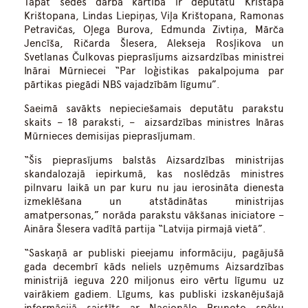
Tāpat sēdes darba kārtībā ir deputātu Kristapa
Krištopana, Lindas Liepiņas, Viļa Krištopana, Ramonas
Petravičas, Oļega Burova, Edmunda Zivtiņa, Mārča
Jencīša, Ričarda Šlesera, Alekseja Rosļikova un
Svetlanas Čulkovas pieprasījums aizsardzības ministrei
Inārai Mūrniecei “Par loģistikas pakalpojuma par
pārtikas piegādi NBS vajadzībām līgumu”.
Saeimā savākts nepieciešamais deputātu parakstu
skaits – 18 paraksti, – aizsardzības ministres Ināras
Mūrnieces demisijas pieprasījumam.
“Šis pieprasījums balstās Aizsardzības ministrijas
skandalozajā iepirkumā, kas noslēdzās ministres
pilnvaru laikā un par kuru nu jau ierosināta dienesta
izmeklēšana un atstādinātas ministrijas
amatpersonas,” norāda parakstu vākšanas iniciatore –
Aināra Šlesera vadītā partija “Latvija pirmajā vietā”.
“Saskaņā ar publiski pieejamu informāciju, pagājušā
gada decembrī kāds neliels uzņēmums Aizsardzības
ministrijā ieguva 220 miljonus eiro vērtu līgumu uz
vairākiem gadiem. Līgums, kas publiski izskanējušajā