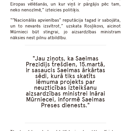
Eiropas vēlēšanās, un kur viņš ir pārgājis pēc tam,
neko nenozīmē,” izteicies politiķis.
“”Nacionālās apvienības” reputācija tagad ir sabojāta,
un to nevarēs izsvītrot,” uzskata Rosļikovs, aicinot
Mūrnieci būt stingrai, jo aizsardzības ministram
nāksies nest pilnu atbildību.
Jau ziņots, ka Saeimas
Prezidijs trešdien, 15.martā,
ir sasaucis Saeimas ārkārtas
sēdi, kurā tiks skatīts
lēmuma projekts par
neuzticības izteikšanu
aizsardzības ministrei Inārai
Mūrniecei, informē Saeimas
Preses dienests.