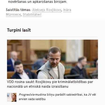
novēršanas un apkarošanas birojam.
Saistītās tēmas:
Aleksejs Rosļikovs
,
Ināra
Mūrniece
,
Stabilitātei!
Turpini lasīt
VDD rosina saukt Rosļikovu pie kriminālatbildības par
nacionālā un etniskā naida izraisīšanu
Progresīvie
mudina Siliņu parādīt sabiedrībai, ka JV vēl
arvien vada valdību