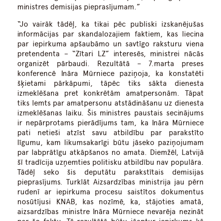
ministres demisijas pieprasījumam.”
“Jo vairāk tādēļ, ka tikai pēc publiski izskanējušas
informācijas par skandalozajiem faktiem, kas liecina
par iepirkuma apšaubāmo un savtīgo raksturu viena
pretendenta – “Zītari LZ” interesēs, ministrei nācās
organizēt pārbaudi. Rezultātā – 7.marta preses
konferencē Ināra Mūrniece paziņoja, ka konstatēti
šķietami pārkāpumi, tāpēc tiks sākta dienesta
izmeklēšana pret konkrētām amatpersonām. Tāpat
tiks lemts par amatpersonu atstādināšanu uz dienesta
izmeklēšanas laiku. Šis ministres paustais secinājums
ir nepārprotams pierādījums tam, ka Ināra Mūrniece
pati netieši atzīst savu atbildību par parakstīto
līgumu, kam likumsakarīgi būtu jāseko paziņojumam
par labprātīgu atkāpšanos no amata. Diemžēl, Latvijā
šī tradīcija uzņemties politisku atbildību nav populāra.
Tādēļ seko šis deputātu parakstītais demisijas
pieprasījums. Turklāt Aizsardzības ministrija jau pērn
rudenī ar iepirkuma procesu saistītos dokumentus
nosūtījusi KNAB, kas nozīmē, ka, stājoties amatā,
aizsardzības ministre Ināra Mūrniece nevarēja nezināt