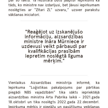
par šo faktu. Tā rezultātā būtu jāaptur iepirkums kā
tāds, ko ministre nav izdarījusi, bet ļāvusi iepirkumam
noslēgties ar “Zītari ZL” uzvaru,” uzsver parakstu
vākšanas iniciatori.
Reaģējot uz izskanējušo
informāciju, aizsardzības
ministre Ināra Mūrniece ir
uzdevusi veikt pārbaudi par
kvalifikācijas prasībām
iepretim noslēgtā līguma
mērķim.
Vienlaikus Aizsardzības ministrija informē, ka
Iepirkuma “Loģistikas pakalpojums par pārtikas
piegādi NBS vajadzībām” tika sākts iepriekšējā
aizsardzības ministra Arta Pabrika laikā – 2021.gada
18.oktobrī un tika noslēgts 2022.gada 22.decembrī.
Iepirkuma mērķis ir piegāžu un pasūtījumu veikšanas