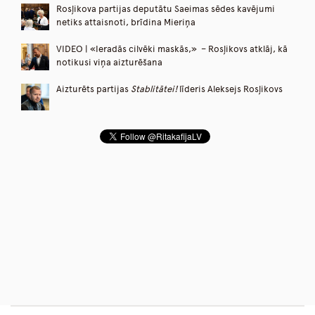
Rosļikova partijas deputātu Saeimas sēdes kavējumi
netiks attaisnoti, brīdina Mieriņa
VIDEO | «Ieradās cilvēki maskās,» – Rosļikovs atklāj, kā
notikusi viņa aizturēšana
Aizturēts partijas
Stablitātei!
līderis Aleksejs Rosļikovs