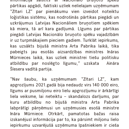
informācijā saistīts ar Nacionālo Bruņoto spēku
pārtikas apgādi, faktiski uzliek nelielajam uzņēmumam
“Zītari LZ” par pienākumu vien izveidot noteiktu
loģistikas sistēmu, kas nodrošinās pārtikas piegādi un
uzkrājumus Latvijas Nacionāliem bruņotiem spēkiem
kā miera, tā arī kara gadījumā. Līgums par pārtikas
piegādi Latvijas Nacionālo bruņoto spēku vajadzībām
ir uz turpmākajiem pieciem gadiem. Turklāt iepirkums,
kas uzsākts bijušā ministra Arta Pabrika laikā, tika
pabeigts jau esošās aizsardzības ministres Ināras
Mūrnieces laikā, kas uzliek ministrei tiešu politisku
atbildību par noslēgto līgumu,” uzskata Aināra
Šlesera vadītā partija.
“Nav šaubu, ka uzņēmumam “Zītari LZ”, kam
apgrozījums 2021.gadā bija nedaudz virs 140 000 eiro,
līgums ar pusmiljonu eiro lielu apgrozījumu ir ārkārtīgi
liela veiksme, lai neteiktu – skandalozs darījums, par
kuru atbildību no bijušā ministra Arta Pabrika
labprātīgi pārņēmusi un uzņēmusies esošā ministre
Ināra Mūrniece. Otrkārt, pamatotas bažas raisa
izskanējusī informācija par to, ka pārsimt miljonu lielo
iepirkumu uzvarējušā uzņēmuma īpašniekiem ir cieša