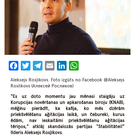
Facebook
Twitter
Telegram
Email
LinkedIn
WhatsApp
Aleksejs Rosļikovs. Foto izgūts no Facebook @Aleksejs
Roslikovs
(Алексей Росликов)
“Es uz doto momentu jau mēnesi staigāju uz
Korupcijas novēršanas un apkarošanas biroju (KNAB),
mēģinu pierādīt, ka kafija, ko mēs dzērām
priekšvēlēšanu aģitācijas laikā, un čebureki, kurus
ēdām, nav ieskaitāmi priekšvēlēšanu aģitācijas
tēriņos,” atklāj skandalozās partijas “Stabilitātei!”
līderis Aleksejs Rosļikovs.