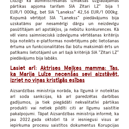
Līdzīgi kā administrēšanas izmaksas uzglabājamās
pārtikas apjoma tarifam SIA Zītari LZ” bija 1
EUR/1 000kg, bet SIA “Lanekss” 42,56 EUR/1 000kg.
Kopumā vērtējot SIA “Lanekss” piedāvājums bija
uzskatāms par nesamērīgi dārgu un neizdevīgu
pasūtītājam arī apstākļos, ja nebūtu konkurences. Kā
vēl viens saimnieciskā izdevīguma vērtēšanas kritērijs
bija noteikts e-platformas novērtējums pēc lietošanas
ērtuma un funkcionalitātes (lai būtu maksimāli ērts un
patīkams lietotājam) un arī šajā kritērijā SIA “Zītari LZ”
piedāvājums bija labāks.
Lasiet arī:
Aktrises Meļķes mamma: Tas,
ka Marija Luīze necenšas sevi aizstāvēt,
izriet no viņas kristīgās esības
Aizsardzības ministrija norāda, ka līgumā ir noteiktas
arī soda sankcijas, kā arī paredzētas darbības
gadījumos, ja tiek piegādāti nekvalitatīvi pārtikas
produkti vai netiek pildīti citi ar līgumu saistītie
pakalpojumi. Tāpat Aizsardzības ministrija informē, ka
jau 2022.gada oktobrī tā ir iesniegusi visus ar
iepirkuma procesu saistītos dokumentus Korupcijas