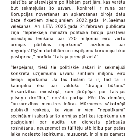
saistība ar atsevišķām politiskām partijām, kas varētu
būt sekmējušās šo uzvaru. Konkrēti ir runa par
Korupcijas novēršanas un apkarošanas biroja datu
bāzē fiksētiem ziedojumiem 2022.gada 14.Saeimas
vēlēšanās. Arī LETA 2023.gada 21.februārī publicēta
ziņa “Iepriekšējā ministra politiskā biroja pārstāvis
iesaistījies lemšanā par 220 miljonus eiro vērto
armijas pārtikas iepirkumu” aizdomas par
negodprātīgām darbībām un iespējamu korupciju tikai
pastiprina,” norāda “Latvija pirmajā vietā”.
“Iespējams, tieši šie politiskie sakari ir sekmējuši
konkrētā uzņēmuma uzvaru simtiem miljonu eiro
lielajā iepirkumā. Ja tas tiešām tā ir, tad tā ir
kaunpilna ēna par valdošo “draugu būšanu”
Aizsardzības ministrijā, kam jārūpējas par Latvijas
pilsoņu drošību,” norāda partija. Pēc tās domām,
“aizsardzības ministres Ināras Mūrnieces sākotnējā
publiskā reakcija, ka viņai ir vien “nepatīkami”
secinājumi sakarā ar šo armijas pārtikas iepirkumu un
paziņojumi par auditu un dienesta pārbaužu
rosināšanu, neuzņemoties tūlītēju atbildību par pašas
laikā noslēgto iepirkumu, mūsuprāt, ir pilnīgs pamats