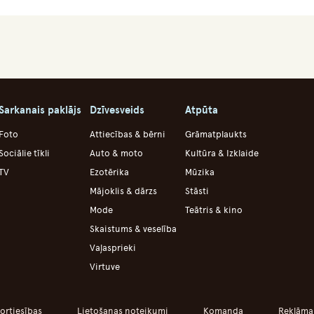
Sarkanais paklājs
Dzīvesveids
Atpūta
Foto
Attiecības & bērni
Grāmatplaukts
Sociālie tīkli
Auto & moto
Kultūra & Izklaide
TV
Ezotērika
Mūzika
Mājoklis & dārzs
Stāsti
Mode
Teātris & kino
Skaistums & veselība
Vaļasprieki
Virtuve
ortiesības
Lietošanas noteikumi
Komanda
Reklāma