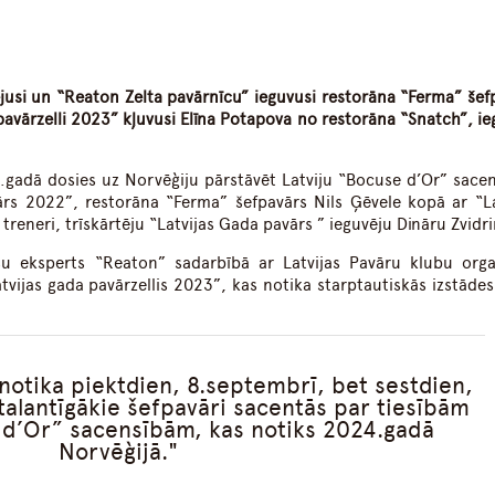
dIn
atsApp
jusi un “Reaton Zelta pavārnīcu” ieguvusi restorāna “Ferma” šef
pavārzelli 2023” kļuvusi Elīna Potapova no restorāna “Snatch”, ie
gadā dosies uz Norvēģiju pārstāvēt Latviju “Bocuse d’Or” sacen
vārs 2022”, restorāna “Ferma” šefpavārs Nils Ģēvele kopā ar “La
treneri, trīskārtēju “Latvijas Gada pavārs ” ieguvēju Dināru Zvidri
šu eksperts “Reaton” sadarbībā ar Latvijas Pavāru klubu orga
vijas gada pavārzellis 2023”, kas notika starptautiskās izstādes
notika piektdien, 8.septembrī, bet sestdien,
 talantīgākie šefpavāri sacentās par tiesībām
 d’Or” sacensībām, kas notiks 2024.gadā
Norvēģijā.