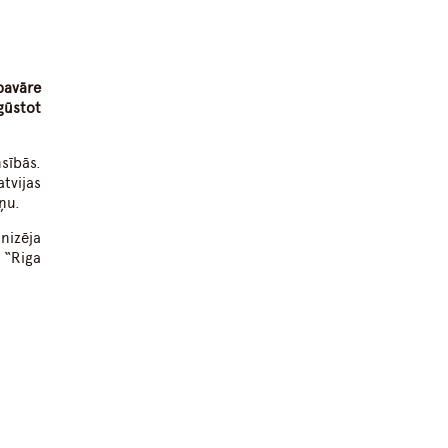
pavāre
gūstot
sībās.
tvijas
ņu.
nizēja
 “Riga