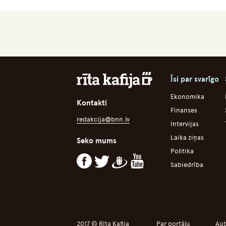
Īsi par svarīgo
Ekonomika
Kontakti
Finanses
redakcija@bnn.lv
Intervijas
Laika ziņas
Seko mums
Politika
Sabiedrība
2017 © Rīta Kafija
Par portālu
Aut