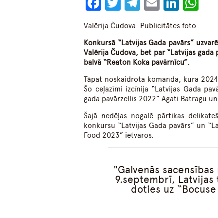
Facebook
Twitter
Telegram
Email
Linke
Wh
Valērija Čudova. Publicitātes foto
Konkursā “Latvijas Gada pavārs” uzvarē
Valērija Čudova, bet par “Latvijas gada 
balvā “Reaton Koka pavārnīcu”.
Tāpat noskaidrota komanda, kura 2024.
Šo ceļazīmi izcīnija “Latvijas Gada pa
gada pavārzellis 2022” Agati Batragu un 
Šajā nedēļas nogalē pārtikas delikate
konkursu “Latvijas Gada pavārs” un “Lat
Food 2023” ietvaros.
Galvenās sacensības 
9.septembrī, Latvijas
doties uz “Bocuse