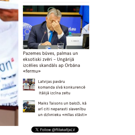
Pazemes būves, palmas un
eksotiski zvēri – Ungārijā
izcēlies skandāls ap Orbāna
«fermu»
Latvijas pavāru
komanda sīvā konkurencē
Itālijā izcīna zeltu
Maiks Taisons un baloži, kā
arī citi neparasti slavenību
un dzīvnieku «mīlas stāsti»