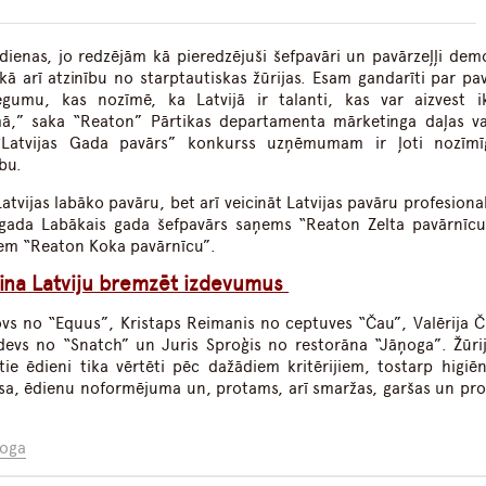
 dienas, jo redzējām kā pieredzējuši šefpavāri un pavārzeļļi dem
kā arī atzinību no starptautiskas žūrijas. Esam gandarīti par pav
egumu, kas nozīmē, ka Latvijā ir talanti, kas var aizvest i
ā,” saka “Reaton” Pārtikas departamenta mārketinga daļas va
a “Latvijas Gada pavārs” konkurss uzņēmumam ir ļoti nozīmī
bu.
atvijas labāko pavāru, bet arī veicināt Latvijas pavāru profesiona
.gada Labākais gada šefpavārs saņems “Reaton Zelta pavārnīcu
ņem “Reaton Koka pavārnīcu”.
ina Latviju bremzēt izdevumus
ovs no “Equus”, Kristaps Reimanis no ceptuves “Čau”, Valērija 
devs no “Snatch” un Juris Sproģis no restorāna “Jāņoga”. Žūrij
otie ēdieni tika vērtēti pēc dažādiem kritērijiem, tostarp higiē
isa, ēdienu noformējuma un, protams, arī smaržas, garšas un pr
oga