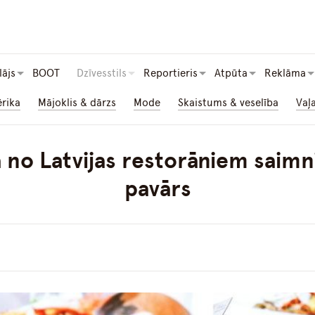
lājs
BOOT
Dzīvesstils
Reportieris
Atpūta
Reklāma
ērika
Mājoklis & dārzs
Mode
Skaistums & veselība
Vaļ
 no Latvijas restorāniem saimn
pavārs