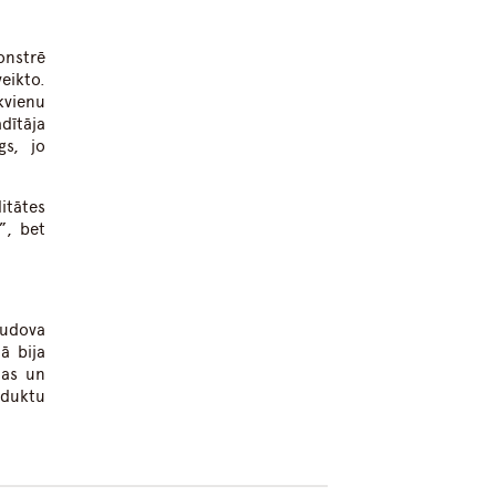
onstrē
eikto.
kvienu
dītāja
gs, jo
litātes
”, bet
Čudova
ā bija
nas un
oduktu