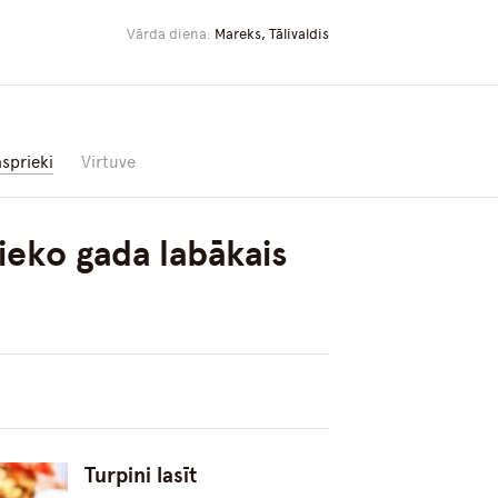
Vārda diena:
Mareks, Tālivaldis
asprieki
Virtuve
ieko gada labākais
Turpini lasīt