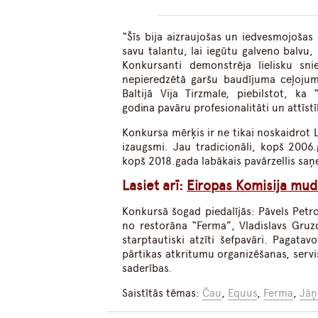
“Šīs bija aizraujošas un iedvesmojošas
savu talantu, lai iegūtu galveno balvu, 
Konkursanti demonstrēja lielisku sni
nepieredzētā garšu baudījuma ceļojum
Baltijā Vija Tirzmale, piebilstot, k
godina pavāru profesionalitāti un attīstī
Konkursa mērķis ir ne tikai noskaidrot L
izaugsmi. Jau tradicionāli, kopš 2006
kopš 2018.gada labākais pavārzellis sa
Lasiet arī:
Eiropas Komisija mud
Konkursā šogad piedalījās: Pāvels Petr
no restorāna “Ferma”, Vladislavs Gruz
starptautiski atzīti šefpavāri. Pagatav
pārtikas atkritumu organizēšanas, serv
saderības.
Saistītās tēmas:
Čau
,
Equus
,
Ferma
,
Jāņ