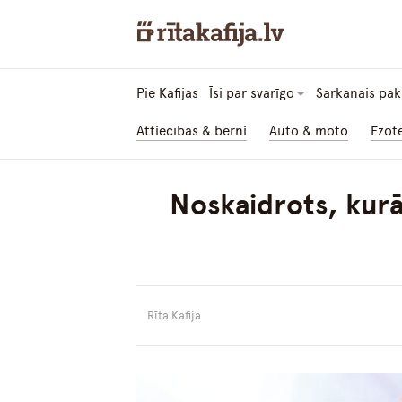
Pie Kafijas
Īsi par svarīgo
Sarkanais pak
Attiecības & bērni
Auto & moto
Ezot
Noskaidrots, kurā
Rīta Kafija