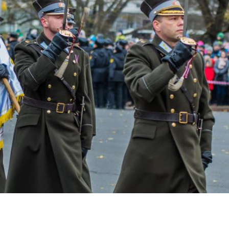
dIn
atsApp