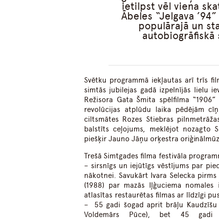
ietilpst vēl viena sk
Ābeles “Jelgava ’94”
populārajā un st
autobiogrāfiskā 
Svētku programmā iekļautas arī trīs fi
simtās jubilejas gadā izpelnījās lielu i
Režisora Gata Šmita spēlfilma “1906” (
revolūcijas atplūdu laika pēdējām cīņ
ciltsmātes Rozes Stiebras pilnmetrāža
balstīts ceļojums, meklējot nozagto 
piešķir Jauno Jāņu orķestra oriģinālmūz
Trešā Simtgades filma festivāla program
– sirsnīgs un iejūtīgs vēstījums par pie
nākotnei. Savukārt Ivara Selecka pirm
(1988) par mazās Iļģuciema nomales ie
atlasītas restaurētas filmas ar līdzīgi p
– 55 gadi šogad aprit brāļu Kaudzīšu p
Voldemārs Pūce), bet 45 gadi –