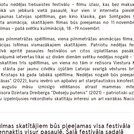
riotu nedēļas tiešsaistes festivālu – filmu izlasi, kas bez maks
ikā un jebkurā vietā pasaulē, kur vien ir interneta piesl
aunas Latvijas spēlfilmas, gan kino klasika, gan Simtgades f
 animācija; skatītājiem filmas būs pieejamas no 11.novembr
ilmas – pašā svētku kulminācijā, 18.-19.novembrī.
as pilnmetrāžas spēlfilmas, viena pilnmetrāžas animācijas filma,
jas īsfilmas vismazākajiem skatītājiem. Patriotu nedēļas fes
tīvā apritē pasaules festivālos un citos izplatīšanas pasā
āvājumā ietvertas tikai uz divām dienām svētku nedēļas nogalē – 
katīties trīs spēlfilmas, un viena no tām ir režisora Viestura K
 stāsta par jaunu cilvēku izjūtām Latvijai svarīgā vēstures br
 Kristaps kā gada labākā spēlfilma. Nedēļas nogalē būs pieeja
āsas” (2022), kuru ievēro un apbalvo arī starptautiskos kinofesti
ugušu māsu izmisīgo vēlēšanos atrast mammas mīles
žisora Dzintara Dreiberga “Dvēseļu putenis” (2021) – patriotiski u
 izpelnījusies rekordlielu skatītāju interesi un arī vairākas Naci
lmas skatītājiem būs pieejamas visa festivāla
nnaktis visur pasaulē. Šajā festivāla sadaļā