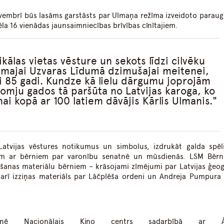
ovembrī būs lasāms garstāsts par Ulmaņa režīma izveidoto parau
la 16 vienādas jaunsaimniecības brīvības cīnītajiem.
kālas vietas vēsture un sekots līdzi cilvēku
irmajai Uzvaras Līdumā dzimušajai meitenei,
i 85 gadi. Kundze kā lielu dārgumu joprojām
omju gados tā paršūta no Latvijas karoga, ko
ai kopā ar 100 latiem dāvājis Kārlis Ulmanis.
Latvijas vēstures notikumus un simbolus, izdrukāt galda spēli
ām ar bērniem par varonību senatnē un mūsdienās. LSM Bērn
īšanas materiālu bērniem – krāsojami zīmējumi par Latvijas ģeogr
 arī izziņas materiāls par Lāčplēša ordeni un Andreja Pumpura
otnē Nacionālais Kino centrs sadarbībā ar Ār