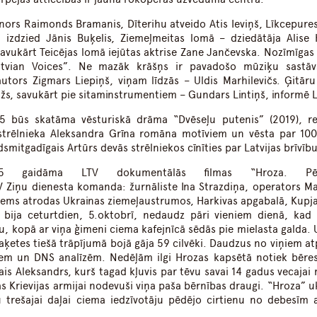
tenors Raimonds Bramanis, Dīterihu atveido Atis Ieviņš, Līkcepure
 izdzied Jānis Buķelis, Ziemeļmeitas lomā – dziedātāja Alise 
savukārt Teicējas lomā iejūtas aktrise Zane Jančevska. Nozīmīgas
atvian Voices”. Ne mazāk krāšņs ir pavadošo mūziķu sastāv
tors Zigmars Liepiņš, viņam līdzās – Uldis Marhilevičs. Ģitāru
džs, savukārt pie sitaminstrumentiem – Gundars Lintiņš, informē 
5 būs skatāma vēsturiskā drāma “Dvēseļu putenis” (2019), re
 strēlnieka Aleksandra Grīna romāna motīviem un vēsta par 10
itgadīgais Artūrs devās strēlniekos cīnīties par Latvijas brīvību
21.05 gaidāma LTV dokumentālās filmas “Hroza. Pēd
TV Ziņu dienesta komanda: žurnāliste Ina Strazdiņa, operators M
iems atrodas Ukrainas ziemeļaustrumos, Harkivas apgabalā, Kupj
 bija ceturtdien, 5.oktobrī, nedaudz pāri vieniem dienā, kad
īru, kopā ar viņa ģimeni ciema kafejnīcā sēdās pie mielasta galda.
aķetes tiešā trāpījumā bojā gāja 59 cilvēki. Daudzus no viņiem at
em un DNS analīzēm. Nedēļām ilgi Hrozas kapsētā notiek bēres
is Aleksandrs, kurš tagad kļuvis par tēvu savai 14 gadus vecajai 
s Krievijas armijai nodevuši viņa paša bērnības draugi. “Hroza” u
 trešajai daļai ciema iedzīvotāju pēdējo cirtienu no debesīm 