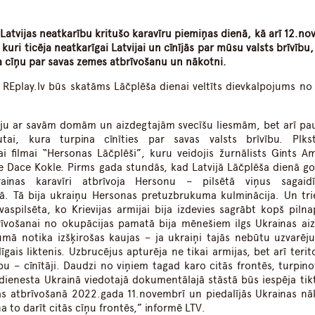
r Latvijas neatkarību kritušo karavīru piemiņas dienā, kā arī 12.n
ri ticēja neatkarīgai Latvijai un cīnījās par mūsu valsts brīvību,
a cīņu par savas zemes atbrīvošanu un nākotni.
 REplay.lv būs skatāms Lāčplēša dienai veltīts dievkalpojums n
tviju ar savām domām un aizdegtajām svecīšu liesmām, bet arī pa
tai, kura turpina cīnīties par savas valsts brīvību. Plkst
 filmai “Hersonas Lāčplēši”, kuru veidojis žurnālists Gints Am
re Dace Kokle. Pirms gada stundās, kad Latvijā Lāčplēša dienā go
rainas karavīri atbrīvoja Hersonu – pilsētā viņus sagaid
ā. Tā bija ukraiņu Hersonas pretuzbrukuma kulminācija. Un tri
vaspilsēta, ko Krievijas armijai bija izdevies sagrābt kopš piln
īvošanai no okupācijas pamatā bija mēnešiem ilgs Ukrainas aiz
mā notika izšķirošas kaujas – ja ukraiņi tajās nebūtu uzvarējuš
ais liktenis. Uzbrucējus apturēja ne tikai armijas, bet arī terito
u – cīnītāji. Daudzi no viņiem tagad karo citās frontēs, turpino
dienesta Ukrainā viedotajā dokumentālajā stāstā būs iespēja tikt
as atbrīvošanā 2022.gada 11.novembrī un piedalījās Ukrainas nā
na to darīt citās cīņu frontēs,” informē LTV.