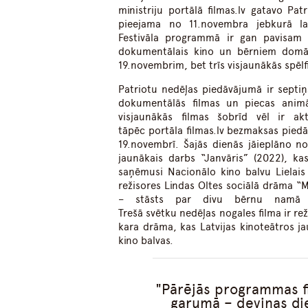
ministriju portālā filmas.lv gatavo Pat
pieejama no 11.novembra jebkurā la
Festivāla programmā ir gan pavisam j
dokumentālais kino un bērniem domāta
19.novembrim, bet trīs visjaunākās spēlf
Patriotu nedēļas piedāvājumā ir septiņ
dokumentālās filmas un piecas animāci
visjaunākās filmas šobrīd vēl ir ak
tāpēc portāla filmas.lv bezmaksas pied
19.novembrī. Šajās dienās jāieplāno nos
jaunākais darbs “Janvāris” (2022), kas
saņēmusi Nacionālo kino balvu Lielais
režisores Lindas Oltes sociālā drāma “M
– stāsts par divu bērnu namā a
Trešā svētku nedēļas nogales filma ir re
kara drāma, kas Latvijas kinoteātros jau
kino balvas.
Pārējās programmas fi
garumā – deviņas die