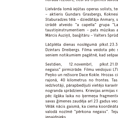
Lielvārda lomā iejūtas operas solists, 
– aktieris Gundars Grasbergs, Koknesi
Staburadzes tēlā – dziedātāja Anmary, 
izrādē atveido “a capella” grupa “L
taustiņinstrumentiem – pats mūzikas au
Mārcis Auziņš, basģitāru – Valters Sprū
Lāčplēša dienas noslēgumā plkst.23.3
Dzintars Dreibergs. Filma veidota pēc
seniem notikumiem pagātnē, kad sešpadsm
Sestdien, 12.novembrī, plkst.
negaiss” pirmizrāde. Filmu veidojusi L
Peņko un režisore Dace Kokle. Hrozas c
rajonā, 40 kilometrus no frontes. Tas
iedzīvotāji, pārapbedījuši vietējo karav
nogranda sprādziens. Krievijas armijas r
pēc ilgāka laika no ķermeņa fragmenti
savas ģimenes zaudēja arī 23 gadus veca
Vēlāk nācis gaismā, ka ciema koordināta
valodā nozīmē “pērkona negaiss”. Teju
ienaidnieks.