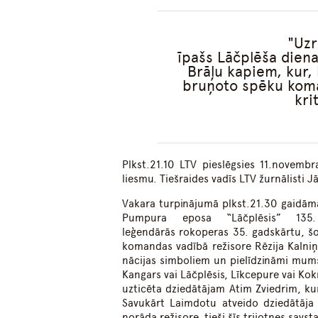
Uzr
īpašs Lāčplēša dienas
Brāļu kapiem, kur,
bruņoto spēku koma
kri
Plkst.21.10 LTV pieslēgsies 11.novembr
liesmu. Tiešraides vadīs LTV žurnālisti 
Vakara turpinājumā plkst.21.30 gaidāma
Pumpura eposa “Lāčplēsis” 135
leģendārās rokoperas 35. gadskārtu, šo
komandas vadībā režisore Rēzija Kalniņ
nācijas simboliem un pielīdzināmi mums
Kangars vai Lāčplēsis, Līkcepure vai Ko
uzticēta dziedātājam Atim Zviedrim, k
Savukārt Laimdotu atveido dziedātāja 
norāda režisore, tieši šīs trijotnes sav