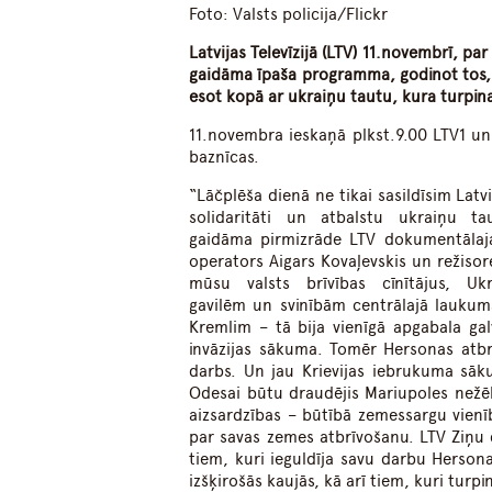
Foto: Valsts policija/Flickr
Latvijas Televīzijā (LTV) 11.novembrī, pa
gaidāma īpaša programma, godinot tos, ku
esot kopā ar ukraiņu tautu, kura turpin
11.novembra ieskaņā plkst.9.00 LTV1 un
baznīcas.
“Lāčplēša dienā ne tikai sasildīsim La
solidaritāti un atbalstu ukraiņu tau
gaidāma pirmizrāde LTV dokumentālajai
operators Aigars Kovaļevskis un režiso
mūsu valsts brīvības cīnītājus, Uk
gavilēm un svinībām centrālajā laukum
Kremlim – tā bija vienīgā apgabala gal
invāzijas sākuma. Tomēr Hersonas atbr
darbs. Un jau Krievijas iebrukuma sāku
Odesai būtu draudējis Mariupoles nežēlīg
aizsardzības – būtībā zemessargu vienīb
par savas zemes atbrīvošanu. LTV Ziņu 
tiem, kuri ieguldīja savu darbu Herson
izšķirošās kaujās, kā arī tiem, kuri turpi