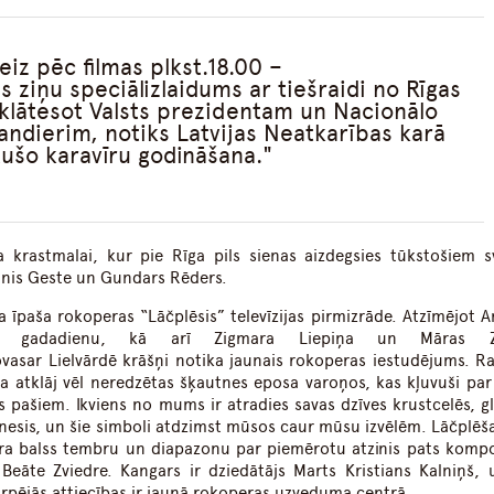
eiz pēc filmas plkst.18.00 –
 ziņu speciālizlaidums ar tiešraidi no Rīgas
 klātesot Valsts prezidentam un Nacionālo
ndierim, notiks Latvijas Neatkarības karā
tušo karavīru godināšana.
a krastmalai, kur pie Rīga pils sienas aizdegsies tūkstošiem s
Jānis Geste un Gundars Rēders.
 īpaša rokoperas “Lāčplēsis” televīzijas pirmizrāde. Atzīmējot A
. gadadienu, kā arī Zigmara Liepiņa un Māras Zā
vasar Lielvārdē krāšņi notika jaunais rokoperas iestudējums. R
a atklāj vēl neredzētas šķautnes eposa varoņos, kas kļuvuši pa
 pašiem. Ikviens no mums ir atradies savas dzīves krustcelēs, gl
knesis, un šie simboli atdzimst mūsos caur mūsu izvēlēm. Lāčplēš
ura balss tembru un diapazonu par piemērotu atzinis pats kompo
Beāte Zviedre. Kangars ir dziedātājs Marts Kristians Kalniņš, 
starpējās attiecības ir jaunā rokoperas uzveduma centrā.