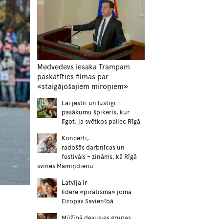
Medvedevs iesaka Trampam
paskatīties filmas par
«staigājošajiem miroņiem»
Lai jestri un lustīgi –
pasākumu špikeris, kur
līgot, ja svētkos paliec Rīgā
Koncerti,
radošās darbnīcas un
festivāls – zināms, kā Rīgā
svinēs Māmiņdienu
Latvija ir
līdere «pirātisma» jomā
Eiropas Savienībā
Mūžībā devusies grupas