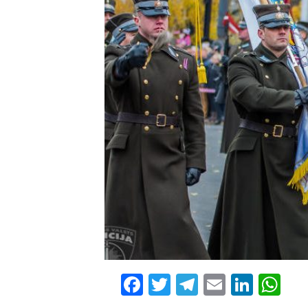
Facebook
Twitter
Telegram
Email
Linke
Wh