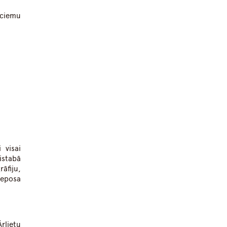
gciemu
 visai
istabā
āfiju,
 eposa
lietu