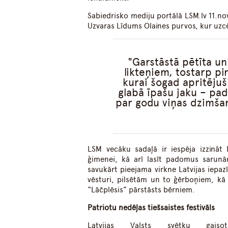
Sabiedrisko mediju portālā LSM.lv 11.n
Uzvaras Līdums Olaines purvos, kur uzcē
Garstāstā pētīta uni
likteņiem, tostarp p
kurai šogad apritējuš
glabā īpašu jaku – pad
par godu viņas dzimšan
LSM vecāku sadaļā ir iespēja izzināt 
ģimenei, kā arī lasīt padomus sarun
savukārt pieejama virkne Latvijas iepaz
vēsturi, pilsētām un to ģērboņiem, kā
“Lāčplēsis” pārstāsts bērniem.
Patriotu nedēļas tiešsaistes festivāls
Latvijas Valsts svētku gais