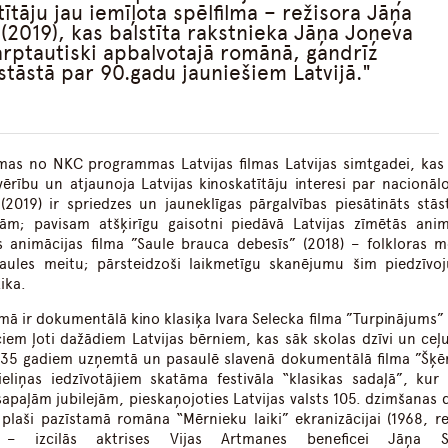
atītāju jau iemīļota spēlfilma – režisora Jāņa
 (2019), kas balstīta rakstnieka Jāņa Joņeva
arptautiski apbalvotajā romānā, gandrīz
stāstā par 90.gadu jauniešiem Latvijā.
lmas no NKC programmas Latvijas filmas Latvijas simtgadei, kas 
evērību un atjaunoja Latvijas kinoskatītāju interesi par nacionālo
2019) ir spriedzes un jauneklīgas pārgalvības piesātināts stās
ām; pavisam atšķirīgu gaisotni piedāvā Latvijas zīmētās anim
s animācijas filma ”Saule brauca debesīs” (2018) – folkloras m
Saules meitu; pārsteidzoši laikmetīgu skanējumu šim piedzīv
ika.
mā ir dokumentālā kino klasiķa Ivara Selecka filma ”Turpinājums” 
ciem ļoti dažādiem Latvijas bērniem, kas sāk skolas dzīvi un ceļu
s 35 gadiem uzņemtā un pasaulē slavenā dokumentālā filma ”Šķēr
liņas iedzīvotājiem skatāma festivāla “klasikas sadaļā”, kur 
usapaļām jubilejām, pieskaņojoties Latvijas valsts 105. dzimšanas 
laši pazīstamā romāna “Mērnieku laiki” ekranizācijai (1968, re
 izcilās aktrises Vijas Artmanes beneficei Jāņa St