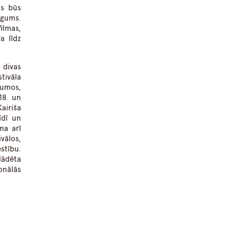
as būs
ēgums.
ilmas,
a līdz
 divas
tivāla
kumos,
18. un
airiša
īdī un
ma arī
vālos,
tību.
zlādēta
onālās