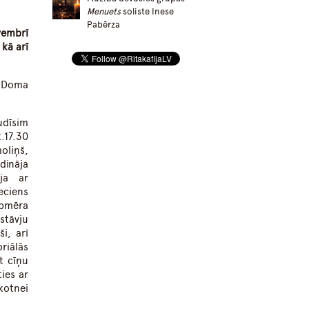
Menuets
soliste Inese
Pabērza
ovembrī
 kā arī
o Doma
udīsim
.17.30
oliņš,
dināja
īja ar
eciens
apmēra
stāvju
i, arī
riālās
t cīņu
ies ar
kotnei