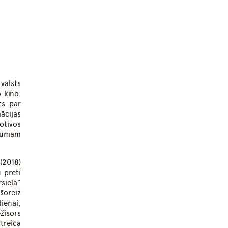
valsts
 kino.
ts par
ācijas
otīvos
ojumam
(2018)
 pretī
siela”
šoreiz
dienai,
žisors
reiča