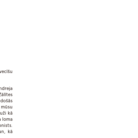
vecīšu
ndreja
lītes
adošās
r mūsu
uži kā
a loma
nists.
un, kā