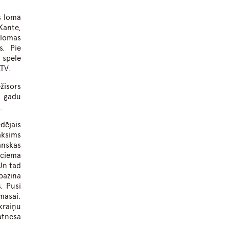
s lomā
Kante,
 lomas
s. Pie
 spēlē
LTV.
žisors
0 gadu
.
ējais
aksims
anskas
 ciema
 Un tad
pazina
. Pusi
māsai.
kraiņu
atnesa