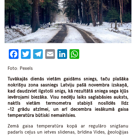
Facebook
Twitter
Telegram
Email
LinkedIn
WhatsApp
Foto: Pexels
Tuvākajās dienās vietām gaidāms sniegs, taču plašāka
nokrišņu zona sasniegs Latviju pašā novembra izskaņā,
kad daudzviet ilgstoši snigs, kā rezultātā sniega sega kļūs
ievērojami biezāka. Visu nedēļu laiks saglabāsies auksts,
naktīs vietām termometra stabiņš noslīdēs līdz
-12 grādu atzīmei, un arī decembra iesākumā gaisa
temperatūra būtiski nemainīsies.
Zemā gaisa temperatūra kopā ar regulāro snigšanu
padarīs ceļus un ietves slidenas, brīdina Vides, ģeoloģijas