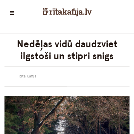
Nedēļas vidū daudzviet
ilgstoši un stipri snigs
Rīta Kafija