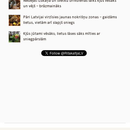
Nedēļas izskaņā un svētku brīvdienās laiks kļūs vēsāks
un vējš – brāzmaināks
Pāri Latvijai virzīsies jaunas nokrišņu zonas – gaidāms
lietus, vietām arī slapjš sniegs
Kļūs jūtami vēsāks; lietus lāses sāks mīties ar
sniegpārslām