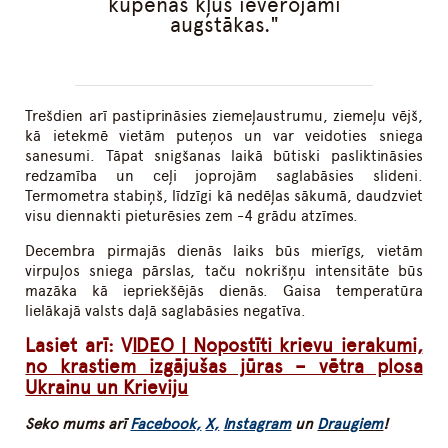
kupenas kļūs ievērojami
augstākas.
Trešdien arī pastiprināsies ziemeļaustrumu, ziemeļu vējš,
kā ietekmē vietām puteņos un var veidoties sniega
sanesumi. Tāpat snigšanas laikā būtiski pasliktināsies
redzamība un ceļi joprojām saglabāsies slideni.
Termometra stabiņš, līdzīgi kā nedēļas sākumā, daudzviet
visu diennakti pieturēsies zem -4 grādu atzīmes.
Decembra pirmajās dienās laiks būs mierīgs, vietām
virpuļos sniega pārslas, taču nokrišņu intensitāte būs
mazāka kā iepriekšējās dienās. Gaisa temperatūra
lielākajā valsts daļā saglabāsies negatīva.
Lasiet arī: V
IDEO | Nopostīti krievu ierakumi,
no krastiem izgājušas jūras – vētra plosa
Ukrainu un Krieviju
Seko mums arī
Facebook,
X,
Instagram
un
Draugiem
!