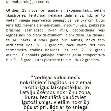
un meteoroloģijas centrs.
Otrdien, 28. novembrī, gaidāms mākoņains laiks, vietām
skaidrosies. Teritorijas lielākajā daļā snigs, līdz ar to
vietām sniega sega varētu pieaugt par vēl 5-9 cm. Pūtīs
lēns līdz mērens ziemeļrietumu, rietumu vējš, piekrastē
brāzmās sasniedzot 15-17 m/s, pēcpusdienā vējš
iegriezīsies no dienvidrietumiem, dienvidiem. Kā dienas,
tā arī nakts stundās gaiss būs auksts, naktī tam
atdziestot līdz -3…-8 grādiem, taču valsts rietumos
termometra stabiņš noslīdēs līdz pat -7…-12 grādu
atzīmei. Diennakts gaišajās stundās gaisa temperatūra
būs 0…-5 grādi, jūras piekrastē tā būs līdz +2 grādiem.
Nedēļas vidus nesīs
nokrišņiem bagātus un ziemai
raksturīgus laikapstākļus, jo
Latviju šķērsos nokrišņu zona,
kuras rezultātā daudzviet
ilgstoši snigs, vietām nokrišņi
būs stipri, līdz ar to sniega