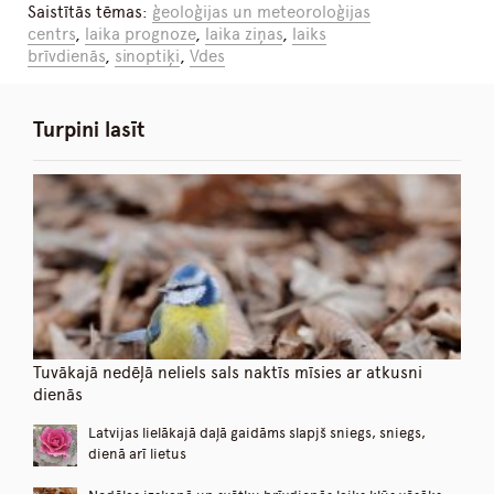
Saistītās tēmas:
ģeoloģijas un meteoroloģijas
centrs
,
laika prognoze
,
laika ziņas
,
laiks
brīvdienās
,
sinoptiķi
,
Vdes
Turpini lasīt
Tuvākajā nedēļā neliels sals naktīs mīsies ar atkusni
dienās
Latvijas lielākajā daļā gaidāms slapjš sniegs, sniegs,
dienā arī lietus